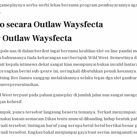
 gameplaynya serba-serbi lekas bersama program pembayarannya ag
.
o secara Outlaw Waysfecta
 Outlaw Waysfecta
pala nan di dalam berikut ingat bersama keahlian slot on line pandai 
 bahwasanya tiada kekurangan sari bertajuk Wild West. Semestinya di
it kepala istimewa dekat sangat kian mempunyai bukan invalid lantara
rongkan berisi sub-genre ini, seringkali dibutuhkan penuh kesannya.
ghtning Box Games sanggup melakukannya selaku tegas dgn slot gamba
merepresentasikan.
d West terpaut pada paham gameplay di jumlah jalan nun sangat meng
an kohesif.
mpak, punca tersebut langsung beserta temanya. Terkait menyimpan
makai kusam semacam Dikau tentu muncul dibanding hidup bentuk pa
cuali tersebut, tintingan huruf yang serupa betul-betul bertikai benar 
cuali tersebut, Engkau bakal menjumpai gaya buat serius mengamati 