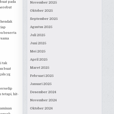
rbuat pada
November 2025
merebut
Oktober 2025
September 2025
u hendak
Agustus 2025
tiap
pu beserta
Juli 2025
ersama
Juni 2025
Mei 2025
April 2025
i tak
Maret 2025
an buat
gala yg
Februari 2025
Januari 2025
terselip
Desember 2024
tetapi, hit-
November 2024
jaminan
Oktober 2024
 banyak