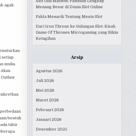
Slot Gila Maxwin: Panduan Lengkap
ak-agak
Menang Besar di Dunia Slot Online
Fakta Menarik Tentang Mesin Slot
Dari Iron Throne ke Gulungan Slot: Kisah
Game Of Thrones Microgaming yang Bikin
Ketagihan
menuturkan
Arsip
 setiap
n mulia.
 Akan
Agustus 2026
r Outlaw
Juli 2026
Mei 2026
onkretkan
Maret 2026
Februari 2026
 perbedaan
ham bentuk
Januari 2026
pada tabir
Desember 2025
seberapa