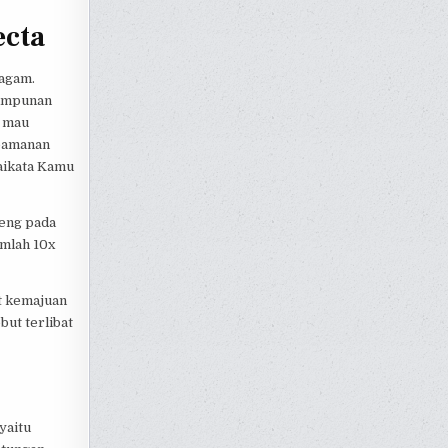
ecta
ragam.
himpunan
u mau
keamanan
daikata Kamu
ceng pada
mlah 10x
it kemajuan
but terlibat
yaitu