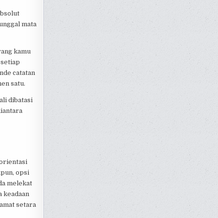
bsolut
tunggal mata
 yang kamu
 setiap
nde catatan
en satu.
li dibatasi
iantara
orientasi
pun, opsi
da melekat
ra keadaan
 amat setara