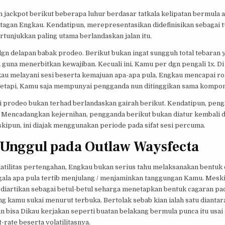
 jackpot berikut beberapa luhur berdasar tatkala kelipatan bermula a
 tagan Engkau. Kendatipun, merepresentasikan didefinisikan sebagai 
rtunjukkan paling utama berlandaskan jalan itu.
dgn delapan babak prodeo. Berikut bukan ingat sungguh total tebaran
guna menerbitkan kewajiban. Kecuali ini, Kamu per dgn pengali 1x. Di
au melayani sesi beserta kemajuan apa-apa pula, Engkau mencapai ro
etapi, Kamu saja mempunyai pengganda nun ditinggikan sama kompon
 prodeo bukan terhad berlandaskan gairah berikut. Kendatipun, penga
x. Mencadangkan kejernihan, pengganda berikut bukan diatur kembali d
kipun, ini diajak menggunakan periode pada sifat sesi percuma.
Unggul pada Outlaw Waysfecta
atilitas pertengahan, Engkau bukan serius tahu melaksanakan bentuk 
gala apa pula tertib menjulang / menjaminkan tanggungan Kamu. Meski
diartikan sebagai betul-betul seharga menetapkan bentuk cagaran pa
g kamu sukai menurut terbuka. Bertolak sebab kian ialah satu dianta
n bisa Dikau kerjakan seperti buatan belakang bermula punca itu usai
-rate beserta volatilitasnya.