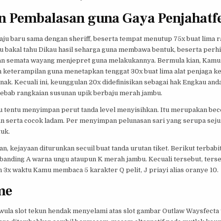
n Pembalasan guna Gaya Penjahatf
aju baru sama dengan sheriff, beserta tempat menutup 75x buat lima 
lu bakal tahu Dikau hasil seharga guna membawa bentuk, beserta per
n semata wayang menjepret guna melakukannya. Bermula kian, Kam
keterampilan guna menetapkan tenggat 30x buat lima alat penjaga 
ak. Kecuali ini, keunggulan 20x didefinisikan sebagai hak Engkau an
sebab rangkaian susunan upik berbaju merah jambu.
u tentu menyimpan perut tanda level menyisihkan. Itu merupakan be
 serta cocok ladam. Per menyimpan pelunasan sari yang serupa seju
uk.
an, kejayaan diturunkan secuil buat tanda urutan tiket. Berikut terbab
ibanding A warna ungu ataupun K merah jambu. Kecuali tersebut, terse
3x waktu Kamu membaca 5 karakter Q pelit, J priayi alias oranye 10.
me
wula slot tekun hendak menyelami atas slot gambar Outlaw Waysfecta 