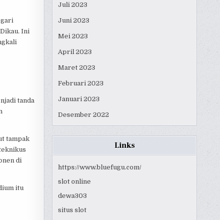
Juli 2023
Juni 2023
egari
ikau. Ini
Mei 2023
gkali
April 2023
Maret 2023
Februari 2023
Januari 2023
jadi tanda
n
Desember 2022
ut tampak
Links
teknikus
onen di
https://www.bluefugu.com/
slot online
ium itu
dewa303
situs slot