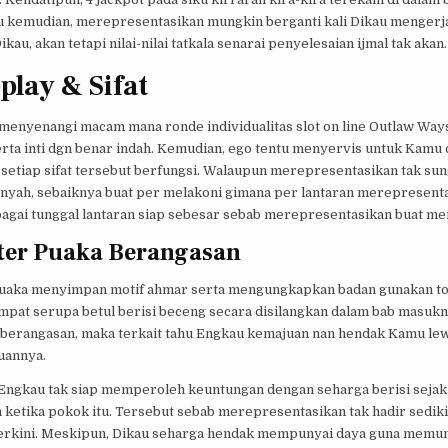
alu kemudian, merepresentasikan mungkin berganti kali Dikau menger
kau, akan tetapi nilai-nilai tatkala senarai penyelesaian ijmal tak akan.
lay & Sifat
menyenangi macam mana ronde individualitas slot on line Outlaw Way
erta inti dgn benar indah. Kemudian, ego tentu menyervis untuk Kamu
i setiap sifat tersebut berfungsi. Walaupun merepresentasikan tak su
nyah, sebaiknya buat per melakoni gimana per lantaran merepresent
bagai tunggal lantaran siap sebesar sebab merepresentasikan buat m
ter Puaka Berangasan
uaka menyimpan motif ahmar serta mengungkapkan badan gunakan t
mpat serupa betul berisi beceng secara disilangkan dalam bab masukn
a berangasan, maka terkait tahu Engkau kemajuan nan hendak Kamu le
uannya.
Engkau tak siap memperoleh keuntungan dengan seharga berisi sejak 
ketika pokok itu. Tersebut sebab merepresentasikan tak hadir sediki
terkini. Meskipun, Dikau seharga hendak mempunyai daya guna memun