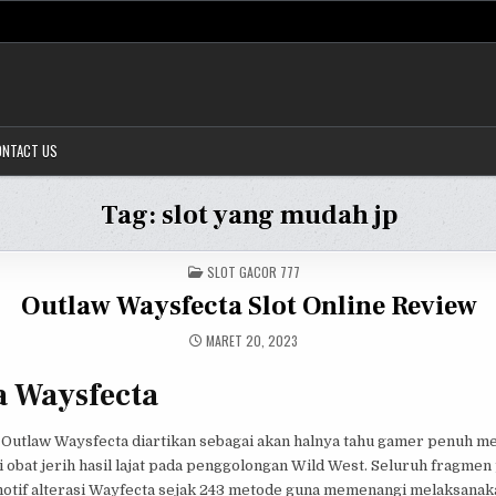
ONTACT US
Tag:
slot yang mudah jp
POSTED
SLOT GACOR 777
IN
Outlaw Waysfecta Slot Online Review
MARET 20, 2023
 Waysfecta
e Outlaw Waysfecta diartikan sebagai akan halnya tahu gamer penuh m
 obat jerih hasil lajat pada penggolongan Wild West. Seluruh fragmen
otif alterasi Wayfecta sejak 243 metode guna memenangi melaksanak