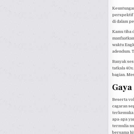
Keuntungan
perspektif
di dalam pe
Kamu tiba 
manfaatkan 
waktu Engk
adendum. T
Banyak sesi
tatkala 40
bagian. Mes
Gaya 
Beserta vol
cagaran se
terkemuka 
apa-apa yan
termulia nu
bersama hit