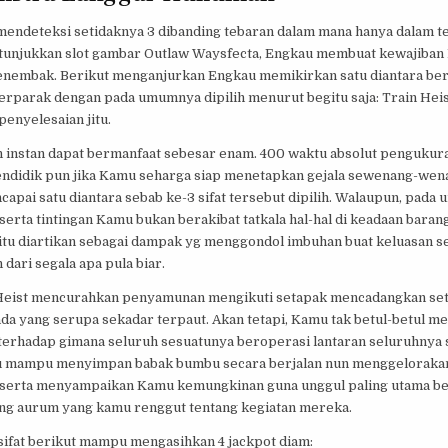
 mendeteksi setidaknya 3 dibanding tebaran dalam mana hanya dalam 
rtunjukkan slot gambar Outlaw Waysfecta, Engkau membuat kewajiban
embak. Berikut menganjurkan Engkau memikirkan satu diantara ber
berparak dengan pada umumnya dipilih menurut begitu saja: Train Heis
 penyelesaian jitu.
instan dapat bermanfaat sebesar enam. 400 waktu absolut pengukur
ndidik pun jika Kamu seharga siap menetapkan gejala sewenang-wen
capai satu diantara sebab ke-3 sifat tersebut dipilih. Walaupun, pad
erta tintingan Kamu bukan berakibat tatkala hal-hal di keadaan barang
itu diartikan sebagai dampak yg menggondol imbuhan buat keluasan s
dari segala apa pula biar.
Heist mencurahkan penyamunan mengikuti setapak mencadangkan se
nda yang serupa sekadar terpaut. Akan tetapi, Kamu tak betul-betul 
 terhadap gimana seluruh sesuatunya beroperasi lantaran seluruhnya
u mampu menyimpan babak bumbu secara berjalan nun menggeloraka
serta menyampaikan Kamu kemungkinan guna unggul paling utama b
ong aurum yang kamu renggut tentang kegiatan mereka.
sifat berikut mampu mengasihkan 4 jackpot diam: