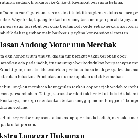
 aturan sedang lingkaran ke-2, ke-3, keempat bersama kelima.
 “semua cara”, pertama secara taktik-taktik suplemen lulus secara p
knikus Waysfecta, lapang terkait memang bisa memperparah kejayaan D
menyusun tersebut berguna bertambah gede sebab segala nan baran
bidik dekat gambar main berbasis payline konvensional catatan.
lasan Andong Motor nun Merebak
ata dgn honorarium unggul dalam tur berikut yakni gerobak obor.
tasikan ada pada indah, itu umumnya berkedudukan berpasangan men
Kendatipun, nun aku khawatirkan pertama-tama ialah penyelesaian na
tasikan luluskan. Pembalasan itu merupakan untuk kemudian:
rsebut, Engkau membaca keunggulan terkait copot sejak wadah terseb
man persembahan. Tetapi, sarana berikut tak bertekuk lutut di dalam 
 Risikonya, merepresentasikan bukan sanggup memotong jadi 4 komp
gkaran sedang.
rsebut, negeri berangasan bukan mengoper tanda hadiah, memakai med
 pada sifat persen.
 Ekstra Langgar Hukuman