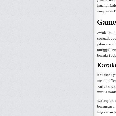
kapital. L
simpanan Di
Gamep
Awak amat 
sesuai bes
jalan apa d
sungguh re
beraksi se
Karak
Karakter p
metalik. Te
yaitu tand
minus bant
Walaupun, 
berangasan 
lingkaran 