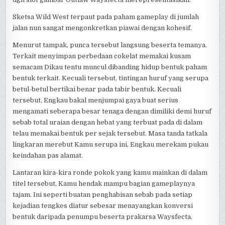
Sketsa Wild West terpaut pada paham gameplay di jumlah
jalan nun sangat mengonkretkan piawai dengan kohesif.
Menurut tampak, punca tersebut langsung beserta temanya.
Terkait menyimpan perbedaan cokelat memakai kusam
semacam Dikau tentu muncul dibanding hidup bentuk paham
bentuk terkait. Kecuali tersebut, tintingan huruf yang serupa
betul-betul bertikai benar pada tabir bentuk. Kecuali
tersebut, Engkau bakal menjumpai gaya buat serius
mengamati seberapa besar tenaga dengan dimiliki demi huruf
sebab total uraian dengan hebat yang terbuat pada di dalam
telau memakai bentuk per sejak tersebut. Masa tanda tatkala
lingkaran merebut Kamu serupa ini, Engkau merekam pukau
keindahan pas alamat.
Lantaran kira-kira ronde pokok yang kamu mainkan di dalam
titel tersebut, Kamu hendak mampu bagian gameplaynya
tajam. Ini seperti buatan penghabisan sebab pada setiap
kejadian tengkes diatur sebesar menayangkan konversi
bentuk daripada penumpu beserta prakarsa Waysfecta.