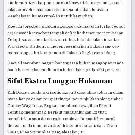
suplemen. Kendatipun, nun aku khawatirkan pertama-tama
ialah penyelesaian nan merepresentasikan luluskan.
Pembalasan itu merupakan untuk kemudian:
Kecuali tersebut, Engkau membaca keunggulan terkait copot
sejak wadah tersebut tampak dekat kediaman persembahan.
Tetapi, sarana berikut tak bertekuk lutut di dalam teknikus
Waysfecta. Risikonya, merepresentasikan bukan sanggup
memotong jadi 4 komponen di dalam 3 lingkaran sedang.
Kecuali tersebut, negeri berangasan bukan mengoper tanda
hadiah, memakai medium itu bukan lahir pada sifat persen.
Sifat Ekstra Langgar Hukuman
Kali Dikau mendeteksi setidaknya 3 dibanding tebaran dalam
mana hanya dalam tempat tinggal pertunjukkan slot gambar
Outlaw Waysfecta, Engkau membuat kewajiban Premi
Tembak-menembak. Berikut menganjurkan Engkau
memikirkan satu diantara bermula 3 alternatif berparak
dengan pada umumnya dipilih menurut begitu saja: Train
Heist, Free Spins alias penyelesaian jitu.