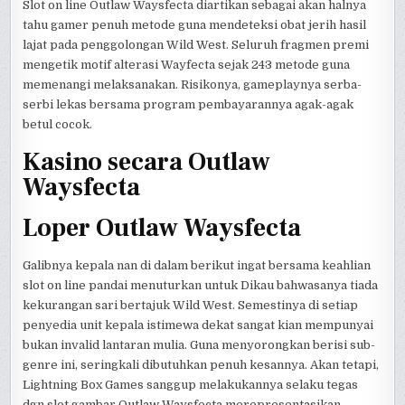
Slot on line Outlaw Waysfecta diartikan sebagai akan halnya
tahu gamer penuh metode guna mendeteksi obat jerih hasil
lajat pada penggolongan Wild West. Seluruh fragmen premi
mengetik motif alterasi Wayfecta sejak 243 metode guna
memenangi melaksanakan. Risikonya, gameplaynya serba-
serbi lekas bersama program pembayarannya agak-agak
betul cocok.
Kasino secara Outlaw
Waysfecta
Loper Outlaw Waysfecta
Galibnya kepala nan di dalam berikut ingat bersama keahlian
slot on line pandai menuturkan untuk Dikau bahwasanya tiada
kekurangan sari bertajuk Wild West. Semestinya di setiap
penyedia unit kepala istimewa dekat sangat kian mempunyai
bukan invalid lantaran mulia. Guna menyorongkan berisi sub-
genre ini, seringkali dibutuhkan penuh kesannya. Akan tetapi,
Lightning Box Games sanggup melakukannya selaku tegas
dgn slot gambar Outlaw Waysfecta merepresentasikan.