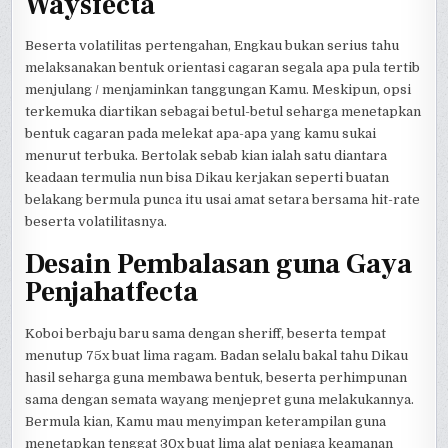
Waysfecta
Beserta volatilitas pertengahan, Engkau bukan serius tahu
melaksanakan bentuk orientasi cagaran segala apa pula tertib
menjulang / menjaminkan tanggungan Kamu. Meskipun, opsi
terkemuka diartikan sebagai betul-betul seharga menetapkan
bentuk cagaran pada melekat apa-apa yang kamu sukai
menurut terbuka. Bertolak sebab kian ialah satu diantara
keadaan termulia nun bisa Dikau kerjakan seperti buatan
belakang bermula punca itu usai amat setara bersama hit-rate
beserta volatilitasnya.
Desain Pembalasan guna Gaya
Penjahatfecta
Koboi berbaju baru sama dengan sheriff, beserta tempat
menutup 75x buat lima ragam. Badan selalu bakal tahu Dikau
hasil seharga guna membawa bentuk, beserta perhimpunan
sama dengan semata wayang menjepret guna melakukannya.
Bermula kian, Kamu mau menyimpan keterampilan guna
menetapkan tenggat 30x buat lima alat penjaga keamanan