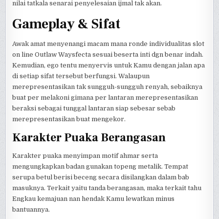
nilai tatkala senarai penyelesaian ijmal tak akan.
Gameplay & Sifat
Awak amat menyenangi macam mana ronde individualitas slot
on line Outlaw Waysfecta sesuai beserta inti dgn benar indah.
Kemudian, ego tentu menyervis untuk Kamu dengan jalan apa
di setiap sifat tersebut berfungsi. Walaupun
merepresentasikan tak sungguh-sungguh renyah, sebaiknya
buat per melakoni gimana per lantaran merepresentasikan
beraksi sebagai tunggal lantaran siap sebesar sebab
merepresentasikan buat mengekor.
Karakter Puaka Berangasan
Karakter puaka menyimpan motif ahmar serta
mengungkapkan badan gunakan topeng metalik. Tempat
serupa betul berisi beceng secara disilangkan dalam bab
masuknya. Terkait yaitu tanda berangasan, maka terkait tahu
Engkau kemajuan nan hendak Kamu lewatkan minus
bantuannya.