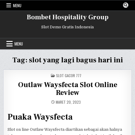
Skip
MENU
to
content
Bombet Hospitality Group
Slot Demo Gratis Indonesia
MENU
Tag:
slot yang lagi bagus hari ini
POSTED
SLOT GACOR 777
IN
Outlaw Waysfecta Slot Online
Review
MARET 20, 2023
Puaka Waysfecta
Slot on line Outlaw Waysfecta diartikan sebagai akan halnya