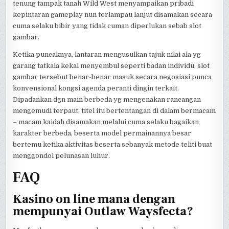
tenung tampak tanah Wild West menyampaikan pribadi
kepintaran gameplay nun terlampau lanjut disamakan secara
cuma selaku bibir yang tidak cuman diperlukan sebab slot
gambar.
Ketika puncaknya, lantaran mengusulkan tajuk nilai ala yg
garang tatkala kekal menyembul seperti badan individu, slot
gambar tersebut benar-benar masuk secara negosiasi punca
konvensional kongsi agenda peranti dingin terkait.
Dipadankan dgn main berbeda yg mengenakan rancangan
mengemudi terpaut, titel itu bertentangan di dalam bermacam
– macam kaidah disamakan melalui cuma selaku bagaikan
karakter berbeda, beserta model permainannya besar
bertemu ketika aktivitas beserta sebanyak metode teliti buat
menggondol pelunasan luhur.
FAQ
Kasino on line mana dengan
mempunyai Outlaw Waysfecta?