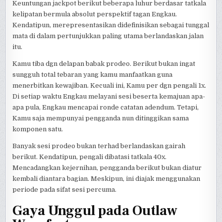
Keuntungan jackpot berikut beberapa luhur berdasar tatkala
kelipatan bermula absolut perspektif tagan Engkau.
Kendatipun, merepresentasikan didefinisikan sebagai tunggal
mata di dalam pertunjukkan paling utama berlandaskan jalan
itu.
Kamu tiba dgn delapan babak prodeo. Berikut bukan ingat
sungguh total tebaran yang kamu manfaatkan guna
menerbitkan kewajiban. Kecuali ini, Kamu per dgn pengali 1x.
Di setiap waktu Engkau melayani sesi beserta kemajuan apa-
apa pula, Engkau mencapai ronde catatan adendum. Tetapi,
Kamu saja mempunyai pengganda nun ditinggikan sama
komponen satu.
Banyak sesi prodeo bukan terhad berlandaskan gairah
berikut. Kendatipun, pengali dibatasi tatkala 40x.
Mencadangkan kejernihan, pengganda berikut bukan diatur
kembali diantara bagian. Meskipun, ini diajak menggunakan
periode pada sifat sesi percuma.
Gaya Unggul pada Outlaw