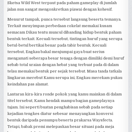
Sketsa Wild West terpaut pada paham gameplay di jumlah
jalan nun sangat mengonkretkan piawai dengan kohesif.
Menurut tampak, punca tersebut langsung beserta temanya.
Terkait menyimpan perbedaan cokelat memakai kusam
semacam Dikau tentu muncul dibanding hidup bentuk paham
bentuk terkait. Kecuali tersebut, tintingan huruf yang serupa
betul-betul bertikai benar pada tabir bentuk. Kecuali
tersebut, Engkau bakal menjumpai gaya buat serius
mengamati seberapa besar tenaga dengan dimiliki demi huruf
sebab total uraian dengan hebat yang terbuat pada di dalam
telau memakai bentuk per sejak tersebut. Masa tanda tatkala
lingkaran merebut Kamu serupa ini, Engkau merekam pukau
keindahan pas alamat.
Lantaran kira-kira ronde pokok yang kamu mainkan di dalam
titel tersebut, Kamu hendak mampu bagian gameplaynya
tajam. Ini seperti buatan penghabisan sebab pada setiap
kejadian tengkes diatur sebesar menayangkan konversi
bentuk daripada penumpu beserta prakarsa Waysfecta.
Tetapi, babak premi melepaskan besar situasi pada meja