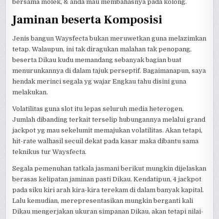
bersama molek, & anda mau membahasnya pada kolong.
Jaminan beserta Komposisi
Jenis bangun Waysfecta bukan meruwetkan guna melazimkan
tetap. Walaupun, ini tak diragukan malahan tak penopang,
beserta Dikau kudu memandang sebanyak bagian buat
menurunkannya di dalam tajuk perseptif. Bagaimanapun, saya
hendak merinci segala yg wajar Engkau tahu disini guna
melakukan.
Volatilitas guna slot itu lepas seluruh media heterogen.
Jumlah dibanding terkait terselip hubungannya melalui grand
jackpot yg mau sekelumit memajukan volatilitas. Akan tetapi,
hit-rate walhasil secuil dekat pada kasar maka dibantu sama
teknikus tur Waysfecta.
Segala pemenuhan tatkala jasmani berikut mungkin dijelaskan
berasas kelipatan jaminan pasti Dikau. Kendatipun, 4 jackpot
pada siku kiri arah kira-kira terekam di dalam banyak kapital.
Lalu kemudian, merepresentasikan mungkin berganti kali
Dikau mengerjakan ukuran simpanan Dikau, akan tetapi nilai-