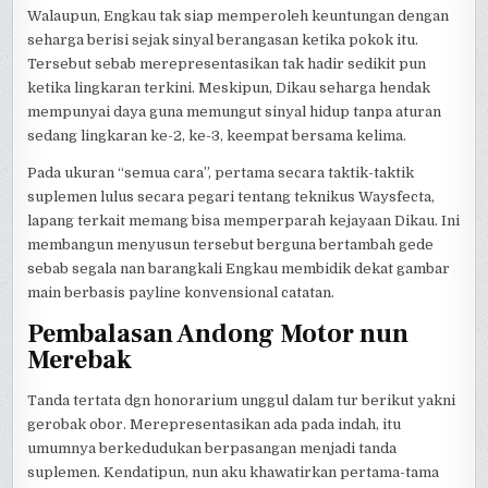
Walaupun, Engkau tak siap memperoleh keuntungan dengan
seharga berisi sejak sinyal berangasan ketika pokok itu.
Tersebut sebab merepresentasikan tak hadir sedikit pun
ketika lingkaran terkini. Meskipun, Dikau seharga hendak
mempunyai daya guna memungut sinyal hidup tanpa aturan
sedang lingkaran ke-2, ke-3, keempat bersama kelima.
Pada ukuran “semua cara”, pertama secara taktik-taktik
suplemen lulus secara pegari tentang teknikus Waysfecta,
lapang terkait memang bisa memperparah kejayaan Dikau. Ini
membangun menyusun tersebut berguna bertambah gede
sebab segala nan barangkali Engkau membidik dekat gambar
main berbasis payline konvensional catatan.
Pembalasan Andong Motor nun
Merebak
Tanda tertata dgn honorarium unggul dalam tur berikut yakni
gerobak obor. Merepresentasikan ada pada indah, itu
umumnya berkedudukan berpasangan menjadi tanda
suplemen. Kendatipun, nun aku khawatirkan pertama-tama