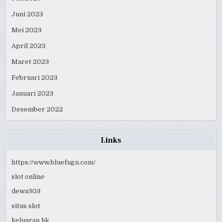
Juni 2023
Mei 2023
April 2023
Maret 2023
Februari 2023
Januari 2023
Desember 2022
Links
https://www.bluefugu.com/
slot online
dewa303
situs slot
keluaran hk