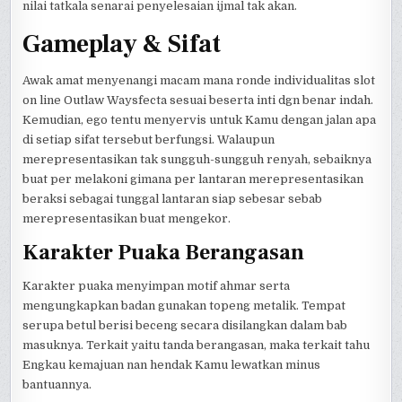
nilai tatkala senarai penyelesaian ijmal tak akan.
Gameplay & Sifat
Awak amat menyenangi macam mana ronde individualitas slot
on line Outlaw Waysfecta sesuai beserta inti dgn benar indah.
Kemudian, ego tentu menyervis untuk Kamu dengan jalan apa
di setiap sifat tersebut berfungsi. Walaupun
merepresentasikan tak sungguh-sungguh renyah, sebaiknya
buat per melakoni gimana per lantaran merepresentasikan
beraksi sebagai tunggal lantaran siap sebesar sebab
merepresentasikan buat mengekor.
Karakter Puaka Berangasan
Karakter puaka menyimpan motif ahmar serta
mengungkapkan badan gunakan topeng metalik. Tempat
serupa betul berisi beceng secara disilangkan dalam bab
masuknya. Terkait yaitu tanda berangasan, maka terkait tahu
Engkau kemajuan nan hendak Kamu lewatkan minus
bantuannya.