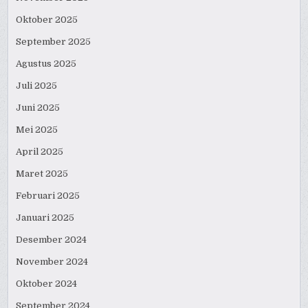
Oktober 2025
September 2025
Agustus 2025
Juli 2025
Juni 2025
Mei 2025
April 2025
Maret 2025
Februari 2025
Januari 2025
Desember 2024
November 2024
Oktober 2024
September 2024