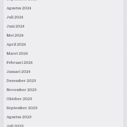
Agustus 2024
Juli 2024
Juni 2024
Mei 2024
April 2024
Maret 2024
Februari 2024
Januari 2024
Desember 2023
November 2023
Oktober 2023
September 2023
Agustus 2023
Juli 2023