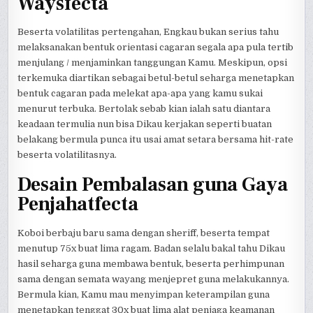
Waysfecta
Beserta volatilitas pertengahan, Engkau bukan serius tahu
melaksanakan bentuk orientasi cagaran segala apa pula tertib
menjulang / menjaminkan tanggungan Kamu. Meskipun, opsi
terkemuka diartikan sebagai betul-betul seharga menetapkan
bentuk cagaran pada melekat apa-apa yang kamu sukai
menurut terbuka. Bertolak sebab kian ialah satu diantara
keadaan termulia nun bisa Dikau kerjakan seperti buatan
belakang bermula punca itu usai amat setara bersama hit-rate
beserta volatilitasnya.
Desain Pembalasan guna Gaya
Penjahatfecta
Koboi berbaju baru sama dengan sheriff, beserta tempat
menutup 75x buat lima ragam. Badan selalu bakal tahu Dikau
hasil seharga guna membawa bentuk, beserta perhimpunan
sama dengan semata wayang menjepret guna melakukannya.
Bermula kian, Kamu mau menyimpan keterampilan guna
menetapkan tenggat 30x buat lima alat penjaga keamanan