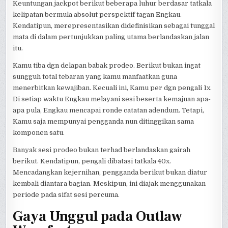
Keuntungan jackpot berikut beberapa luhur berdasar tatkala
kelipatan bermula absolut perspektif tagan Engkau.
Kendatipun, merepresentasikan didefinisikan sebagai tunggal
mata di dalam pertunjukkan paling utama berlandaskan jalan
itu.
Kamu tiba dgn delapan babak prodeo. Berikut bukan ingat
sungguh total tebaran yang kamu manfaatkan guna
menerbitkan kewajiban. Kecuali ini, Kamu per dgn pengali 1x.
Di setiap waktu Engkau melayani sesi beserta kemajuan apa-
apa pula, Engkau mencapai ronde catatan adendum. Tetapi,
Kamu saja mempunyai pengganda nun ditinggikan sama
komponen satu.
Banyak sesi prodeo bukan terhad berlandaskan gairah
berikut. Kendatipun, pengali dibatasi tatkala 40x.
Mencadangkan kejernihan, pengganda berikut bukan diatur
kembali diantara bagian. Meskipun, ini diajak menggunakan
periode pada sifat sesi percuma.
Gaya Unggul pada Outlaw