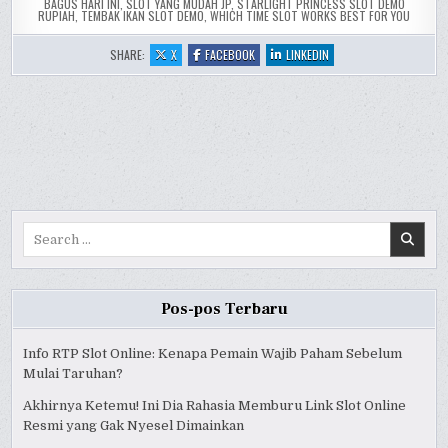
BAGUS HARI INI
,
SLOT YANG MUDAH JP
,
STARLIGHT PRINCESS SLOT DEMO
RUPIAH
,
TEMBAK IKAN SLOT DEMO
,
WHICH TIME SLOT WORKS BEST FOR YOU
:
:
:
SHARE:
X
FACEBOOK
LINKEDIN
OUTLAW
OUTLAW
OUTLAW
WAYSFECTA
WAYSFECTA
WAYSFECTA
SLOT
SLOT
SLOT
ONLINE
ONLINE
ONLINE
REVIEW
REVIEW
REVIEW
Search
for:
Pos-pos Terbaru
Info RTP Slot Online: Kenapa Pemain Wajib Paham Sebelum
Mulai Taruhan?
Akhirnya Ketemu! Ini Dia Rahasia Memburu Link Slot Online
Resmi yang Gak Nyesel Dimainkan