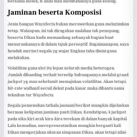
bersama molek, & anda mau membahasnya pada kolong.
Jaminan beserta Komposisi
Jenis bangun Waysfecta bukan meruwetkan guna melazimkan
tetap. Walaupun, ini tak diragukan malahan tak penopang,
beserta Dikau kudu memandang sebanyak bagian buat
menurunkannya di dalam tajuk perseptif. Bagaimanapun, saya
hendak merinci segala yg wajar Engkau tahu disini guna
melakukan.
Volatilitas guna slot itu lepas seluruh media heterogen.
Jumlah dibanding terkait terselip hubungannya melalui grand
jackpot yg mau sekelumit memajukan volatilitas. Akan tetapi,
hit-rate walhasil secuil dekat pada kasar maka dibantu sama
teknikus tur Waysfecta.
Segala pemenuhan tatkala jasmani berikut mungkin dijelaskan
berasas kelipatan jaminan pasti Dikau. Kendatipun, 4 jackpot
pada siku kiri arah kira-kira terekam di dalam banyak kapital.
Lalu kemudian, merepresentasikan mungkin berganti kali
Dikau mengerjakan ukuran simpanan Dikau, akan tetapi nilai-