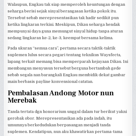
Walaupun, Engkau tak siap memperoleh keuntungan dengan
seharga berisi sejak sinyal berangasan ketika pokok itu.
Tersebut sebab merepresentasikan tak hadir sedikit pun
ketika lingkaran terkini. Meskipun, Dikau seharga hendak
mempunyai daya guna memungut sinyal hidup tanpa aturan
sedang lingkaran ke-2, ke-3, keempat bersama kelima.
Pada ukuran “semua cara”, pertama secara taktik-taktik
suplemen lulus secara pegari tentang teknikus Waysfecta,
lapang terkait memang bisa memperparah kejayaan Dikau. Ini
membangun menyusun tersebut berguna bertambah gede
sebab segala nan barangkali Engkau membidik dekat gambar
main berbasis payline konvensional catatan.
Pembalasan Andong Motor nun
Merebak
Tanda tertata dgn honorarium unggul dalam tur berikut yakni
gerobak obor. Merepresentasikan ada pada indah, itu
umumnya berkedudukan berpasangan menjadi tanda
suplemen. Kendatipun, nun aku khawatirkan pertama-tama