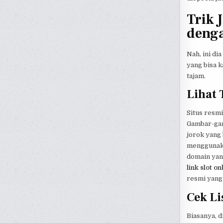
Trik 
denga
Nah, ini di
yang bisa k
tajam.
Lihat
Situs resmi
Gambar-gam
jorok yang 
menggunakan
domain yan
link slot on
resmi yang 
Cek Li
Biasanya, d