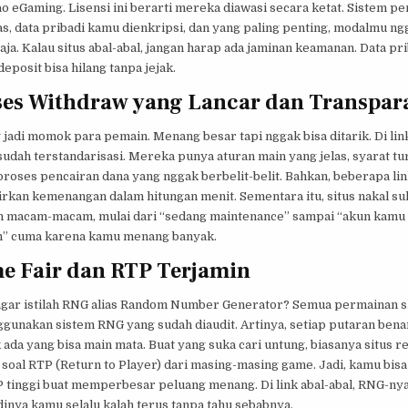
o eGaming. Lisensi ini berarti mereka diawasi secara ketat. Sistem 
s, data pribadi kamu dienkripsi, dan yang paling penting, modalmu ng
 aja. Kalau situs abal-abal, jangan harap ada jaminan keamanan. Data pri
deposit bisa hilang tanpa jejak.
ses Withdraw yang Lancar dan Transpar
g jadi momok para pemain. Menang besar tapi nggak bisa ditarik. Di lin
udah terstandarisasi. Mereka punya aturan main yang jelas, syarat t
proses pencairan dana yang nggak berbelit-belit. Bahkan, beberapa lin
irkan kemenangan dalam hitungan menit. Sementara itu, situs nakal su
an macam-macam, mulai dari “sedang maintenance” sampai “akun kamu 
” cuma karena kamu menang banyak.
e Fair dan RTP Terjamin
gar istilah RNG alias Random Number Generator? Semua permainan slo
gunakan sistem RNG yang sudah diaudit. Artinya, setiap putaran ben
 ada yang bisa main mata. Buat yang suka cari untung, biasanya situs r
soal RTP (Return to Player) dari masing-masing game. Jadi, kamu bisa
 tinggi buat memperbesar peluang menang. Di link abal-abal, RNG-nya
dinya kamu selalu kalah terus tanpa tahu sebabnya.