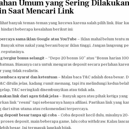
ahan Umum yang Sering Dilakuka
n Saat Mencari Link
lihat banyak teman-teman yang kecewa karena salah pilih link. Biar k
, hindari beberapa kesalahan berikut ini:
 percaya sama iklan Google atau YouTube
– Iklan mahal belum tentu 
. Banyak situs nakal yang berani bayar iklan tinggi. Jangan langsung pe
 reputasinya.
 tergiur bonus selangit
– “Depo 20 bonus 50” atau “Bonus harian 100%
 batman. Biasanya cara untuk menguras deposit secara perlahan kare
 yang tidak realistis.
embaca syarat dan ketentuan
– Malas baca T&C adalah dosa besar. Di
&C ditulis jelas, kadang rumit memang, tapi itu melindungi kedua belah
 gelap, T&C seringkali disembunyikan atau tidak ada.
akan link dari agen tidak jelas
– Banyak agen atau pihak ketiga yang
an link “resmi” tapi sebenarnya hanya afiliasi. Pastikan link yang ka
g dari situs utama atau rekomendasi terpercaya.
g deposit besar tanpa uji coba
– Coba deposit kecil dulu, misalnya 20
 proses deposit, main beberapa game, lalu coba withdraw. Kalau lancar
lebih besar. Ini termasuk langkah bijak.