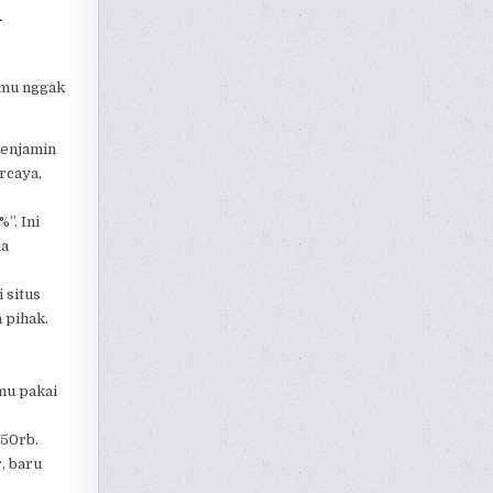
n
amu nggak
menjamin
rcaya,
”. Ini
na
 situs
 pihak.
mu pakai
-50rb.
, baru