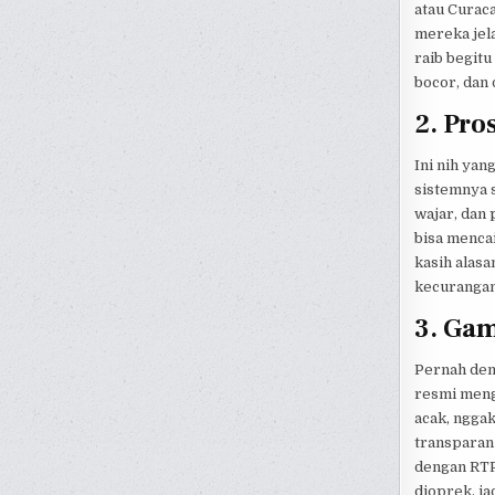
atau Curaca
mereka jela
raib begitu
bocor, dan 
2. Pro
Ini nih yan
sistemnya s
wajar, dan 
bisa menca
kasih alas
kecurangan
3. Gam
Pernah den
resmi meng
acak, nggak
transparan 
dengan RTP
dioprek, ja