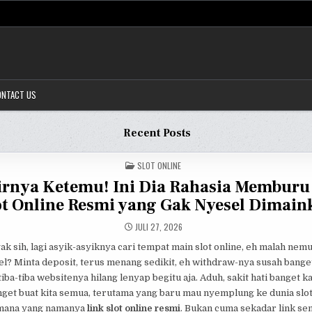
ONTACT US
Recent Posts
POSTED
SLOT ONLINE
IN
rnya Ketemu! Ini Dia Rahasia Memburu
ot Online Resmi yang Gak Nyesel Dimain
JULI 27, 2026
k sih, lagi asyik-asyiknya cari tempat main slot online, eh malah nemu
el? Minta deposit, terus menang sedikit, eh withdraw-nya susah banget
 tiba-tiba websitenya hilang lenyap begitu aja. Aduh, sakit hati banget 
get buat kita semua, terutama yang baru mau nyemplung ke dunia slot
 mana yang namanya
link slot online resmi
. Bukan cuma sekadar link s