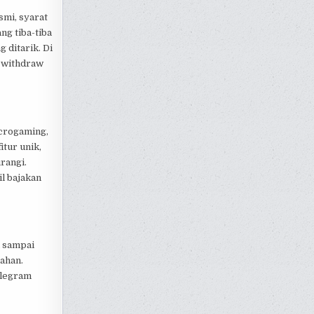
smi, syarat
ng tiba-tiba
 ditarik. Di
n withdraw
icrogaming,
itur unik,
rangi.
il bajakan
n sampai
bahan.
elegram