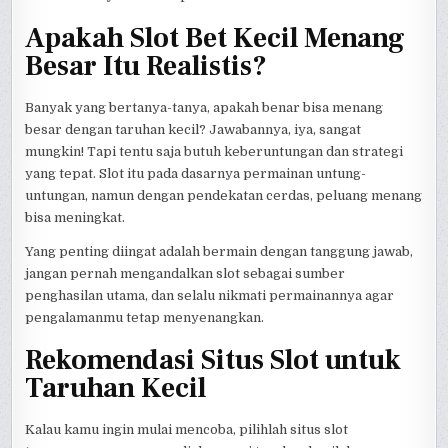
Apakah Slot Bet Kecil Menang
Besar Itu Realistis?
Banyak yang bertanya-tanya, apakah benar bisa menang
besar dengan taruhan kecil? Jawabannya, iya, sangat
mungkin! Tapi tentu saja butuh keberuntungan dan strategi
yang tepat. Slot itu pada dasarnya permainan untung-
untungan, namun dengan pendekatan cerdas, peluang menang
bisa meningkat.
Yang penting diingat adalah bermain dengan tanggung jawab,
jangan pernah mengandalkan slot sebagai sumber
penghasilan utama, dan selalu nikmati permainannya agar
pengalamanmu tetap menyenangkan.
Rekomendasi Situs Slot untuk
Taruhan Kecil
Kalau kamu ingin mulai mencoba, pilihlah situs slot