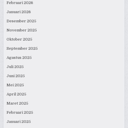
Februari 2026
Januari 2026
Desember 2025
November 2025
Oktober 2025
September 2025
Agustus 2025
Juli 2025
Juni 2025
Mei 2025
April 2025
Maret 2025
Februari 2025
Januari 2025