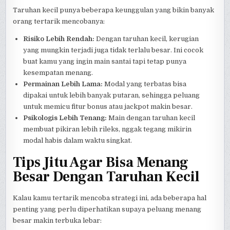
Taruhan kecil punya beberapa keunggulan yang bikin banyak
orang tertarik mencobanya:
Risiko Lebih Rendah:
Dengan taruhan kecil, kerugian
yang mungkin terjadi juga tidak terlalu besar. Ini cocok
buat kamu yang ingin main santai tapi tetap punya
kesempatan menang.
Permainan Lebih Lama:
Modal yang terbatas bisa
dipakai untuk lebih banyak putaran, sehingga peluang
untuk memicu fitur bonus atau jackpot makin besar.
Psikologis Lebih Tenang:
Main dengan taruhan kecil
membuat pikiran lebih rileks, nggak tegang mikirin
modal habis dalam waktu singkat.
Tips Jitu Agar Bisa Menang
Besar Dengan Taruhan Kecil
Kalau kamu tertarik mencoba strategi ini, ada beberapa hal
penting yang perlu diperhatikan supaya peluang menang
besar makin terbuka lebar: