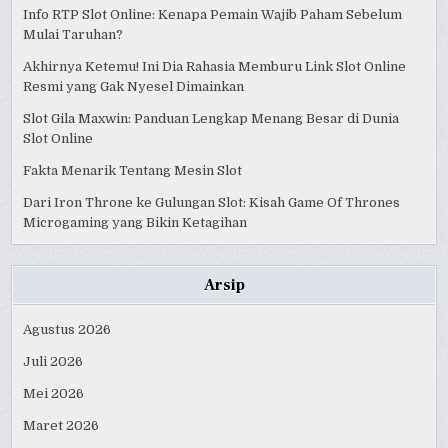
Info RTP Slot Online: Kenapa Pemain Wajib Paham Sebelum
Mulai Taruhan?
Akhirnya Ketemu! Ini Dia Rahasia Memburu Link Slot Online
Resmi yang Gak Nyesel Dimainkan
Slot Gila Maxwin: Panduan Lengkap Menang Besar di Dunia
Slot Online
Fakta Menarik Tentang Mesin Slot
Dari Iron Throne ke Gulungan Slot: Kisah Game Of Thrones
Microgaming yang Bikin Ketagihan
Arsip
Agustus 2026
Juli 2026
Mei 2026
Maret 2026