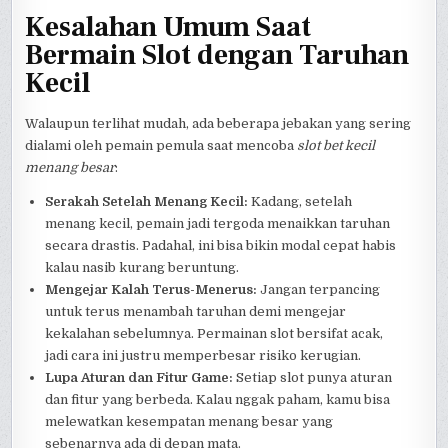
Kesalahan Umum Saat
Bermain Slot dengan Taruhan
Kecil
Walaupun terlihat mudah, ada beberapa jebakan yang sering
dialami oleh pemain pemula saat mencoba
slot bet kecil
menang besar
:
Serakah Setelah Menang Kecil:
Kadang, setelah
menang kecil, pemain jadi tergoda menaikkan taruhan
secara drastis. Padahal, ini bisa bikin modal cepat habis
kalau nasib kurang beruntung.
Mengejar Kalah Terus-Menerus:
Jangan terpancing
untuk terus menambah taruhan demi mengejar
kekalahan sebelumnya. Permainan slot bersifat acak,
jadi cara ini justru memperbesar risiko kerugian.
Lupa Aturan dan Fitur Game:
Setiap slot punya aturan
dan fitur yang berbeda. Kalau nggak paham, kamu bisa
melewatkan kesempatan menang besar yang
sebenarnya ada di depan mata.