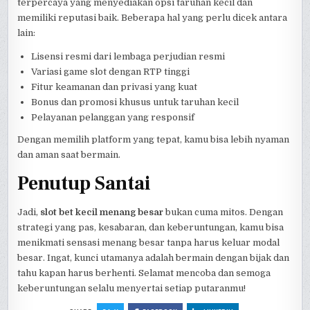
terpercaya yang menyediakan opsi taruhan kecil dan
memiliki reputasi baik. Beberapa hal yang perlu dicek antara
lain:
Lisensi resmi dari lembaga perjudian resmi
Variasi game slot dengan RTP tinggi
Fitur keamanan dan privasi yang kuat
Bonus dan promosi khusus untuk taruhan kecil
Pelayanan pelanggan yang responsif
Dengan memilih platform yang tepat, kamu bisa lebih nyaman
dan aman saat bermain.
Penutup Santai
Jadi,
slot bet kecil menang besar
bukan cuma mitos. Dengan
strategi yang pas, kesabaran, dan keberuntungan, kamu bisa
menikmati sensasi menang besar tanpa harus keluar modal
besar. Ingat, kunci utamanya adalah bermain dengan bijak dan
tahu kapan harus berhenti. Selamat mencoba dan semoga
keberuntungan selalu menyertai setiap putaranmu!