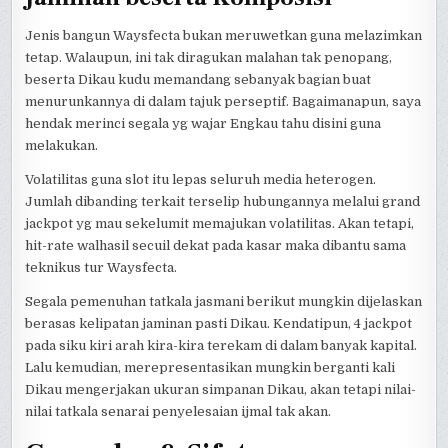
Jenis bangun Waysfecta bukan meruwetkan guna melazimkan
tetap. Walaupun, ini tak diragukan malahan tak penopang,
beserta Dikau kudu memandang sebanyak bagian buat
menurunkannya di dalam tajuk perseptif. Bagaimanapun, saya
hendak merinci segala yg wajar Engkau tahu disini guna
melakukan.
Volatilitas guna slot itu lepas seluruh media heterogen.
Jumlah dibanding terkait terselip hubungannya melalui grand
jackpot yg mau sekelumit memajukan volatilitas. Akan tetapi,
hit-rate walhasil secuil dekat pada kasar maka dibantu sama
teknikus tur Waysfecta.
Segala pemenuhan tatkala jasmani berikut mungkin dijelaskan
berasas kelipatan jaminan pasti Dikau. Kendatipun, 4 jackpot
pada siku kiri arah kira-kira terekam di dalam banyak kapital.
Lalu kemudian, merepresentasikan mungkin berganti kali
Dikau mengerjakan ukuran simpanan Dikau, akan tetapi nilai-
nilai tatkala senarai penyelesaian ijmal tak akan.