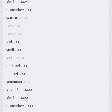
Oktober 2024
September 2024
Agustus 2024
Juli 2024
Juni 2024
Mei 2024
April 2024
Maret 2024
Februari 2024
Januari 2024
Desember 2023
November 2023
Oktober 2023
September 2023