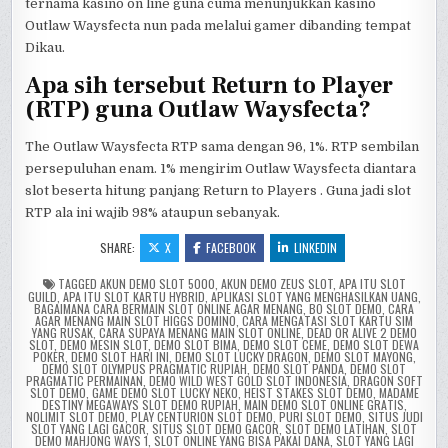
ternama kasino on line guna cuma menunjukkan kasino
Outlaw Waysfecta nun pada melalui gamer dibanding tempat
Dikau.
Apa sih tersebut Return to Player
(RTP) guna Outlaw Waysfecta?
The Outlaw Waysfecta RTP sama dengan 96, 1%. RTP sembilan
persepuluhan enam. 1% mengirim Outlaw Waysfecta diantara
slot beserta hitung panjang Return to Players . Guna jadi slot
RTP ala ini wajib 98% ataupun sebanyak.
SHARE:
X
FACEBOOK
LINKEDIN
TAGGED
AKUN DEMO SLOT 5000
,
AKUN DEMO ZEUS SLOT
,
APA ITU SLOT
GUILD
,
APA ITU SLOT KARTU HYBRID
,
APLIKASI SLOT YANG MENGHASILKAN UANG
,
BAGAIMANA CARA BERMAIN SLOT ONLINE AGAR MENANG
,
BO SLOT DEMO
,
CARA
AGAR MENANG MAIN SLOT HIGGS DOMINO
,
CARA MENGATASI SLOT KARTU SIM
YANG RUSAK
,
CARA SUPAYA MENANG MAIN SLOT ONLINE
,
DEAD OR ALIVE 2 DEMO
SLOT
,
DEMO MESIN SLOT
,
DEMO SLOT BIMA
,
DEMO SLOT CEME
,
DEMO SLOT DEWA
POKER
,
DEMO SLOT HARI INI
,
DEMO SLOT LUCKY DRAGON
,
DEMO SLOT MAYONG
,
DEMO SLOT OLYMPUS PRAGMATIC RUPIAH
,
DEMO SLOT PANDA
,
DEMO SLOT
PRAGMATIC PERMAINAN
,
DEMO WILD WEST GOLD SLOT INDONESIA
,
DRAGON SOFT
SLOT DEMO
,
GAME DEMO SLOT LUCKY NEKO
,
HEIST STAKES SLOT DEMO
,
MADAME
DESTINY MEGAWAYS SLOT DEMO RUPIAH
,
MAIN DEMO SLOT ONLINE GRATIS
,
NOLIMIT SLOT DEMO
,
PLAY CENTURION SLOT DEMO
,
PURI SLOT DEMO
,
SITUS JUDI
SLOT YANG LAGI GACOR
,
SITUS SLOT DEMO GACOR
,
SLOT DEMO LATIHAN
,
SLOT
DEMO MAHJONG WAYS 1
,
SLOT ONLINE YANG BISA PAKAI DANA
,
SLOT YANG LAGI