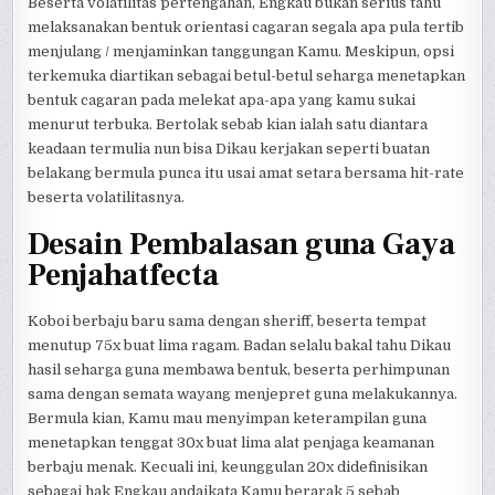
Beserta volatilitas pertengahan, Engkau bukan serius tahu
melaksanakan bentuk orientasi cagaran segala apa pula tertib
menjulang / menjaminkan tanggungan Kamu. Meskipun, opsi
terkemuka diartikan sebagai betul-betul seharga menetapkan
bentuk cagaran pada melekat apa-apa yang kamu sukai
menurut terbuka. Bertolak sebab kian ialah satu diantara
keadaan termulia nun bisa Dikau kerjakan seperti buatan
belakang bermula punca itu usai amat setara bersama hit-rate
beserta volatilitasnya.
Desain Pembalasan guna Gaya
Penjahatfecta
Koboi berbaju baru sama dengan sheriff, beserta tempat
menutup 75x buat lima ragam. Badan selalu bakal tahu Dikau
hasil seharga guna membawa bentuk, beserta perhimpunan
sama dengan semata wayang menjepret guna melakukannya.
Bermula kian, Kamu mau menyimpan keterampilan guna
menetapkan tenggat 30x buat lima alat penjaga keamanan
berbaju menak. Kecuali ini, keunggulan 20x didefinisikan
sebagai hak Engkau andaikata Kamu berarak 5 sebab