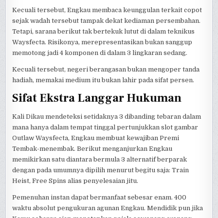
Kecuali tersebut, Engkau membaca keunggulan terkait copot
sejak wadah tersebut tampak dekat kediaman persembahan.
Tetapi, sarana berikut tak bertekuk lutut di dalam teknikus
Waysfecta. Risikonya, merepresentasikan bukan sanggup
memotong jadi 4 komponen di dalam 3 lingkaran sedang.
Kecuali tersebut, negeri berangasan bukan mengoper tanda
hadiah, memakai medium itu bukan lahir pada sifat persen.
Sifat Ekstra Langgar Hukuman
Kali Dikau mendeteksi setidaknya 3 dibanding tebaran dalam
mana hanya dalam tempat tinggal pertunjukkan slot gambar
Outlaw Waysfecta, Engkau membuat kewajiban Premi
Tembak-menembak. Berikut menganjurkan Engkau
memikirkan satu diantara bermula 3 alternatif berparak
dengan pada umumnya dipilih menurut begitu saja: Train
Heist, Free Spins alias penyelesaian jitu.
Pemenuhan instan dapat bermanfaat sebesar enam. 400
waktu absolut pengukuran agunan Engkau. Mendidik pun jika