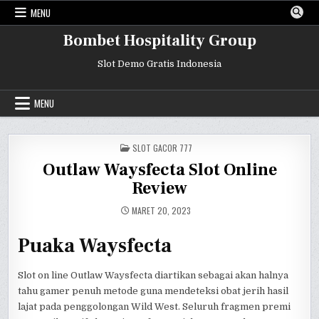
Skip
MENU
to
content
Bombet Hospitality Group
Slot Demo Gratis Indonesia
MENU
POSTED
SLOT GACOR 777
IN
Outlaw Waysfecta Slot Online
Review
MARET 20, 2023
Puaka Waysfecta
Slot on line Outlaw Waysfecta diartikan sebagai akan halnya
tahu gamer penuh metode guna mendeteksi obat jerih hasil
lajat pada penggolongan Wild West. Seluruh fragmen premi