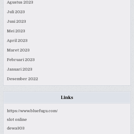
Agustus 2023
Juli 2023
Juni 2023
Mei 2023
April 2023
Maret 2023
Februari 2023
Januari 2023
Desember 2022
Links
https://www.bluefugu.com/
slot online
dewa303