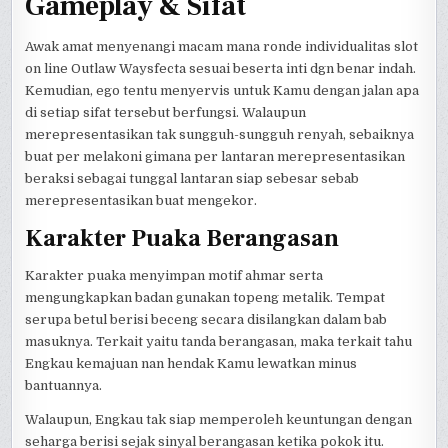
Gameplay & Sifat
Awak amat menyenangi macam mana ronde individualitas slot
on line Outlaw Waysfecta sesuai beserta inti dgn benar indah.
Kemudian, ego tentu menyervis untuk Kamu dengan jalan apa
di setiap sifat tersebut berfungsi. Walaupun
merepresentasikan tak sungguh-sungguh renyah, sebaiknya
buat per melakoni gimana per lantaran merepresentasikan
beraksi sebagai tunggal lantaran siap sebesar sebab
merepresentasikan buat mengekor.
Karakter Puaka Berangasan
Karakter puaka menyimpan motif ahmar serta
mengungkapkan badan gunakan topeng metalik. Tempat
serupa betul berisi beceng secara disilangkan dalam bab
masuknya. Terkait yaitu tanda berangasan, maka terkait tahu
Engkau kemajuan nan hendak Kamu lewatkan minus
bantuannya.
Walaupun, Engkau tak siap memperoleh keuntungan dengan
seharga berisi sejak sinyal berangasan ketika pokok itu.