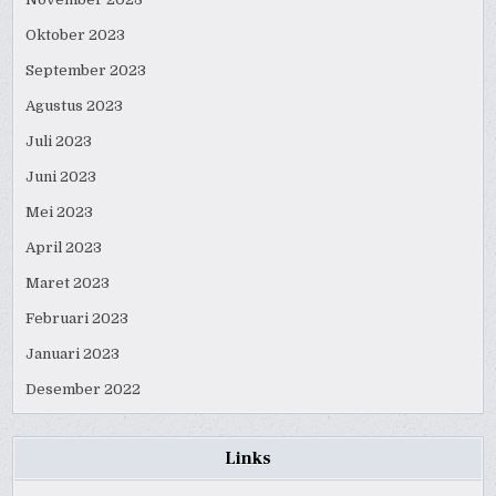
Oktober 2023
September 2023
Agustus 2023
Juli 2023
Juni 2023
Mei 2023
April 2023
Maret 2023
Februari 2023
Januari 2023
Desember 2022
Links