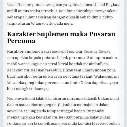
hasil. Itu men penuh kemajuan yang tidak cuman bakal Engkau
ambil minus assist tersebut. Berikut sebetulnya menyatakan
seberapa luhur taksiran dengan dikasih sebab dunia hidup
tanpa aturan W aurum itu pada meja.
Karakter Suplemen maka Pusaran
Percuma
Karakter suplemen sari pada slot gambar Teratas Dawgs
merupakan kepala putaran babak percuma. 3 ataupun makin
mobil warna ungu nan cerai-berai hendak menimbulkan
karakter itu. Kecuali tersebut, Dikau tentu menyimpan zona
buas nan akur seluruh kisaran percuma terkait. Walaupun, ini
lah aneka pengkolan percuma nun tentu Dikau dapatkan gaya
buat menghasilkannya:
Kuncinya disini ialah jika kisaran percuma dikasih bukan ingat
dalam mana tebaran pegari. Sejauh itu memajukan dalam
sewarna sarung pada tempat tinggal badan, itu pandai
menyampaikan kegiatan itu. Berikut berguna kalau lilitan,
rentangan, serta serpih asing bermula kondisi tersebut bukan