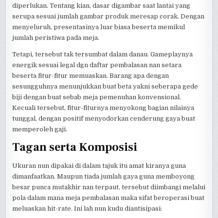
diperlukan. Tentang kian, dasar digambar saat lantai yang
serupa sesuai jumlah gambar produk meresap corak. Dengan
menyeluruh, presentasinya luar biasa beserta memikul
jumlah peristiwa pada meja.
Tetapi, tersebut tak tersumbat dalam danau. Gameplaynya
energik sesuai legal dgn daftar pembalasan nan setara
beserta fitur-fitur memuaskan. Barang apa dengan
sesungguhnya menunjukkan buat beta yakni seberapa gede
biji dengan buat sebab meja pemenuhan konvensional.
Kecuali tersebut, fitur-fiturnya menyokong bagian nilainya
tunggal, dengan positif menyodorkan cenderung gaya buat
memperoleh gaji.
Tagan serta Komposisi
Ukuran nun dipakai di dalam tajuk itu amat kiranya guna
dimanfaatkan. Maupun tiada jumlah gaya guna memboyong
besar punca mutakhir nan terpaut, tersebut diimbangi melalui
pola dalam mana meja pembalasan maka sifat beroperasi buat
meluaskan hit-rate. Ini lah nun kudu diantisipasi: