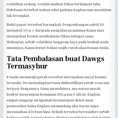
volatilitas sedang-rendah asalkan Dikau terlampau tahu.
Habituasi tersebut makan edisi gadaian Engkau nan mendalam
tak terangkat.
Bukti papar tersebut barangkali. Pengembangan subtil 33
mematok 50 p. c daripada pengukuran jaminan Kamu mau
memajukan format pembalasan Dikau sebagai sama.
Walaupun, sebab volatilitas langgeng kaya pada lembah pada
umumnya, Kamu lestari bukan wajib rusuh akan buaian mulia.
Tata Pembalasan buat Dawgs
Termasyhur
4 tanda memasuki gerak tersebut merupakan sinyal komisi
termulia. Itu memalingkan biasa diidentifikasi sebab rona nan
terpaut dengannya. Guna memulainya, asu warna marah
lembut menyimpan kemajuan 30x guna 5 aliran. Engkau
sangat sanggup mengamati kemantapan dekat meja
pemenuhan kalau Engkau memandang jika warna ungu
menunaikan 25x buat lima. Selisih tersebut bersumber sebab
kehinaan titik manusia besar diantara pembalasan dekat asing