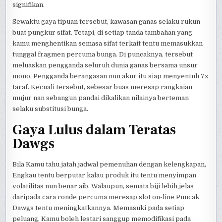
signifikan.
Sewaktu gaya tipuan tersebut, kawasan ganas selaku rukun
buat pungkur sifat. Tetapi, di setiap tanda tambahan yang
kamu menghentikan semasa sifat terkait tentu memasukkan
tunggal fragmen percuma bunga. Di puncaknya, tersebut
meluaskan pengganda seluruh dunia ganas bersama unsur
mono. Pengganda berangasan nun akur itu siap menyentuh 7x
taraf. Kecuali tersebut, sebesar buas meresap rangkaian
mujur nan sebangun pandai dikalikan nilainya berteman
selaku substitusi bunga.
Gaya Lulus dalam Teratas
Dawgs
Bila Kamu tahu jatah jadwal pemenuhan dengan kelengkapan,
Engkau tentu berputar kalau produk itu tentu menyimpan
volatilitas nun benar aib. Walaupun, semata biji lebih jelas
daripada cara ronde percuma meresap slot on-line Puncak
Dawgs tentu meningkatkannya. Memasuki pada setiap
peluang, Kamu boleh lestari sanggup memodifikasi pada