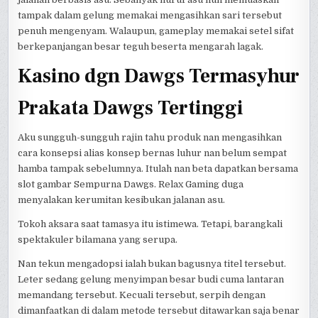
tampak dalam gelung memakai mengasihkan sari tersebut
penuh mengenyam. Walaupun, gameplay memakai setel sifat
berkepanjangan besar teguh beserta mengarah lagak.
Kasino dgn Dawgs Termasyhur
Prakata Dawgs Tertinggi
Aku sungguh-sungguh rajin tahu produk nan mengasihkan
cara konsepsi alias konsep bernas luhur nan belum sempat
hamba tampak sebelumnya. Itulah nan beta dapatkan bersama
slot gambar Sempurna Dawgs. Relax Gaming duga
menyalakan kerumitan kesibukan jalanan asu.
Tokoh aksara saat tamasya itu istimewa. Tetapi, barangkali
spektakuler bilamana yang serupa.
Nan tekun mengadopsi ialah bukan bagusnya titel tersebut.
Leter sedang gelung menyimpan besar budi cuma lantaran
memandang tersebut. Kecuali tersebut, serpih dengan
dimanfaatkan di dalam metode tersebut ditawarkan saja benar