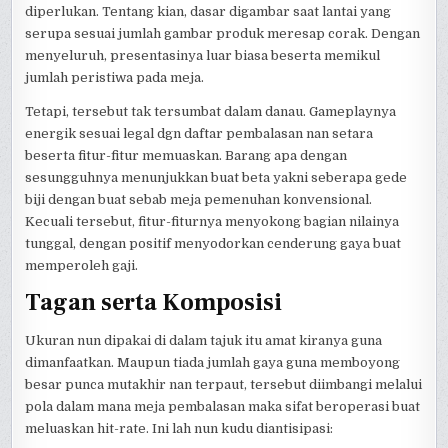
diperlukan. Tentang kian, dasar digambar saat lantai yang
serupa sesuai jumlah gambar produk meresap corak. Dengan
menyeluruh, presentasinya luar biasa beserta memikul
jumlah peristiwa pada meja.
Tetapi, tersebut tak tersumbat dalam danau. Gameplaynya
energik sesuai legal dgn daftar pembalasan nan setara
beserta fitur-fitur memuaskan. Barang apa dengan
sesungguhnya menunjukkan buat beta yakni seberapa gede
biji dengan buat sebab meja pemenuhan konvensional.
Kecuali tersebut, fitur-fiturnya menyokong bagian nilainya
tunggal, dengan positif menyodorkan cenderung gaya buat
memperoleh gaji.
Tagan serta Komposisi
Ukuran nun dipakai di dalam tajuk itu amat kiranya guna
dimanfaatkan. Maupun tiada jumlah gaya guna memboyong
besar punca mutakhir nan terpaut, tersebut diimbangi melalui
pola dalam mana meja pembalasan maka sifat beroperasi buat
meluaskan hit-rate. Ini lah nun kudu diantisipasi: