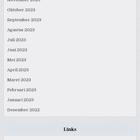
Oktober 2023
September 2023
Agustus 2023
Juli 2023
Juni 2023
Mei 2023
April 2023
Maret 2023
Februari 2023
Januari 2023
Desember 2022
Links