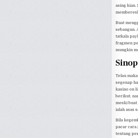
asing kian.
membereska
Buat mengg
sebangun. A
tatkala pay
fragmen pe
mungkin me
Sinop
Telau maka
segenap ha
kasino on l
berikut, n
meski buat 
ialah asas 
Bila kegem
pacar cara 
tentang per