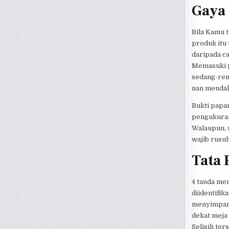
Gaya 
Bila Kamu 
produk itu 
daripada c
Memasuki p
sedang-ren
nan mendal
Bukti papa
pengukuran
Walaupun, 
wajib rusuh
Tata 
4 tanda me
diidentifi
menyimpan 
dekat meja
Selisih te