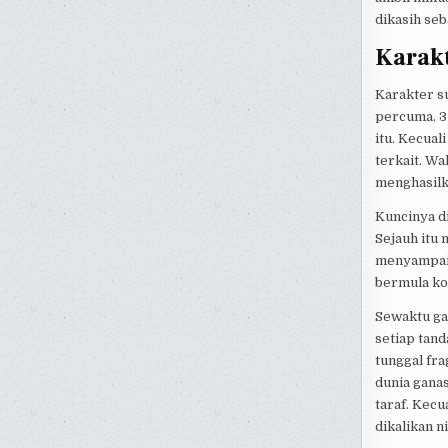
dikasih seb
Karak
Karakter s
percuma. 3
itu. Kecua
terkait. Wa
menghasilk
Kuncinya di
Sejauh itu
menyampaika
bermula kon
Sewaktu gay
setiap tan
tunggal fr
dunia gana
taraf. Kec
dikalikan n