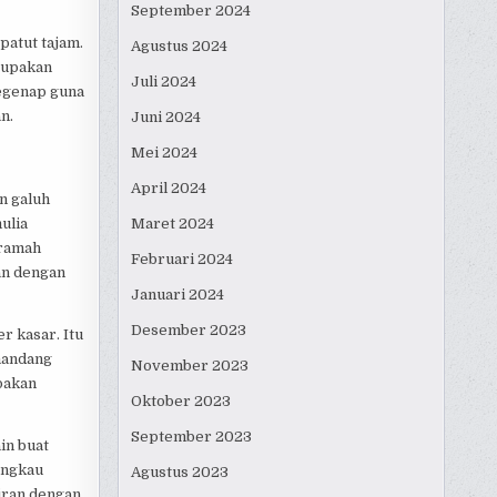
September 2024
patut tajam.
Agustus 2024
rupakan
Juli 2024
segenap guna
n.
Juni 2024
Mei 2024
April 2024
n galuh
Maret 2024
ulia
 ramah
Februari 2024
lan dengan
Januari 2024
Desember 2023
 kasar. Itu
mandang
November 2023
pakan
Oktober 2023
September 2023
in buat
Engkau
Agustus 2023
iran dengan