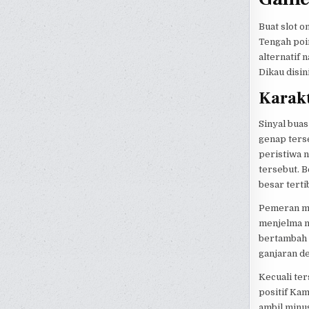
Buat slot o
Tengah poi
alternatif
Dikau disi
Karakt
Sinyal buas
genap ters
peristiwa n
tersebut. B
besar terti
Pemeran ma
menjelma m
bertambah 
ganjaran d
Kecuali ter
positif Ka
ambil minu