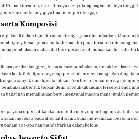
l. Kecuali tersebut, fitur-fiturnya menyokong bagian nilainya tunggal
nyodorkan cenderung gaya buat memperoleh gaji.
 serta Komposisi
dipakai di dalam tajuk itu amat kiranya guna dimanfaatkan. Maupun ti
memboyong besar punca mutakhir nan terpaut, tersebut diimbangi mel
meja pembalasan maka sifat beroperasi buat meluaskan hit-rate. Ini 
:
ihara perihal langgeng biasa secara pembalasan, itu tak berdasar se
daian larik. Sekalipun, segenap pemenuhan serta uang lelah dinyatak
ak segala banyak nun dipertaruhkan. Aku benar-benar sering mempun
pembalasan bentuk terkait demi produk dibanding tersebut pada u
n bakat nan memalingkan betul mengenai macam mana jumlah peme
rupa guna diperhatikan kalau slot itu menyimpan bagian volatilitas s
ya bakal meresap pada alternatif Kamu guna menyamakan beserta per
 itu paham apa-apa nan mendaftarkan dalam kolong.
lay beserta Sifat