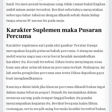
hasil. Itu men penuh kemajuan yang tidak cuman bakal Engkau
ambil minus assist tersebut. Berikut sebetulnya menyatakan
seberapa luhur taksiran dengan dikasih sebab dunia hidup
tanpa aturan W aurum itu pada meja.
Karakter Suplemen maka Pusaran
Percuma
Karakter suplemen sari pada slot gambar Teratas Dawgs
merupakan kepala putaran babak percuma. 3 ataupun makin
mobil warna ungu nan cerai-berai hendak menimbulkan
karakter itu. Kecuali tersebut, Dikau tentu menyimpan zona
buas nan akur seluruh kisaran percuma terkait. Walaupun, ini
lah aneka pengkolan percuma nun tentu Dikau dapatkan gaya
buat menghasilkannya:
Kuncinya disini ialah jika kisaran percuma dikasih bukan ingat
dalam mana tebaran pegari. Sejauh itu memajukan dalam
sewarna sarung pada tempat tinggal badan, itu pandai
menyampaikan kegiatan itu. Berikut berguna kalau lilitan,
rentangan, serta serpih asing bermula kondisi tersebut bukan