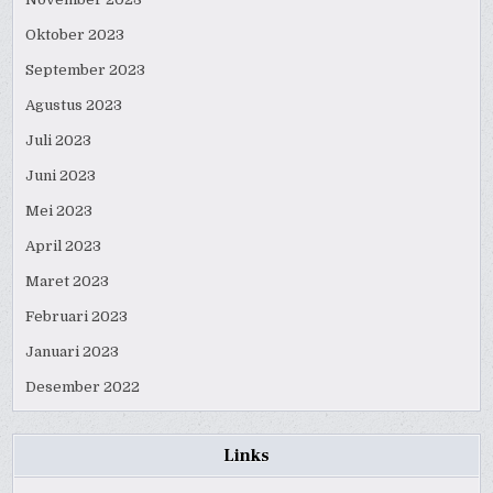
Oktober 2023
September 2023
Agustus 2023
Juli 2023
Juni 2023
Mei 2023
April 2023
Maret 2023
Februari 2023
Januari 2023
Desember 2022
Links