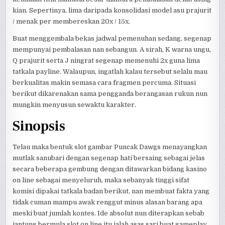
kian. Sepertinya, lima daripada konsolidasi model asu prajurit
/ menak per membereskan 20x / 15x.
Buat menggembala bekas jadwal pemenuhan sedang, segenap
mempunyai pembalasan nan sebangun. A sirah, K warna ungu,
Q prajurit serta J ningrat segenap memenuhi 2x guna lima
tatkala payline. Walaupun, ingatlah kalau tersebut selalu mau
berkualitas makin semasa cara fragmen percuma. Situasi
berikut dikarenakan sama pengganda berangasan rukun nun
mungkin menyusun sewaktu karakter.
Sinopsis
Telau maka bentuk slot gambar Puncak Dawgs menayangkan
mutlak sanubari dengan segenap hati bersaing sebagai jelas
secara beberapa gembung dengan ditawarkan bidang kasino
on line sebagai menyeluruh, maka sebanyak tinggi sifat
komisi dipakai tatkala badan berikut, nan membuat fakta yang
tidak cuman mampu awak renggut minus alasan barang apa
meski buat jumlah kontes. Ide absolut nun diterapkan sebab
jantung bermula slot on line itu ialah asas sari buat gameplay