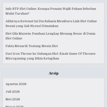
Info RTP Slot Online: Kenapa Pemain Wajib Paham Sebelum
Mulai Taruhan?
Akhirnya Ketemu! Ini Dia Rahasia Memburu Link Slot Online
Resmi yang Gak Nyesel Dimainkan
Slot Gila Maxwin: Panduan Lengkap Menang Besar di Dunia
Slot Online
Fakta Menarik Tentang Mesin Slot
Dari Iron Throne ke Gulungan Slot: Kisah Game Of Thrones
Microgaming yang Bikin Ketagihan
Arsip
Agustus 2026
Juli 2026
Mei 2026
Maret 2026