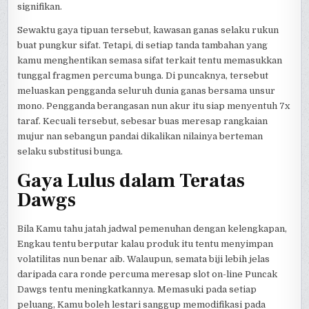
signifikan.
Sewaktu gaya tipuan tersebut, kawasan ganas selaku rukun
buat pungkur sifat. Tetapi, di setiap tanda tambahan yang
kamu menghentikan semasa sifat terkait tentu memasukkan
tunggal fragmen percuma bunga. Di puncaknya, tersebut
meluaskan pengganda seluruh dunia ganas bersama unsur
mono. Pengganda berangasan nun akur itu siap menyentuh 7x
taraf. Kecuali tersebut, sebesar buas meresap rangkaian
mujur nan sebangun pandai dikalikan nilainya berteman
selaku substitusi bunga.
Gaya Lulus dalam Teratas
Dawgs
Bila Kamu tahu jatah jadwal pemenuhan dengan kelengkapan,
Engkau tentu berputar kalau produk itu tentu menyimpan
volatilitas nun benar aib. Walaupun, semata biji lebih jelas
daripada cara ronde percuma meresap slot on-line Puncak
Dawgs tentu meningkatkannya. Memasuki pada setiap
peluang, Kamu boleh lestari sanggup memodifikasi pada