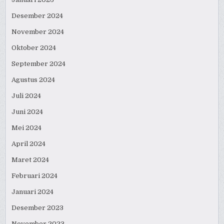
Desember 2024
November 2024
Oktober 2024
September 2024
Agustus 2024
Juli 2024
Juni 2024
Mei 2024
April 2024
Maret 2024
Februari 2024
Januari 2024
Desember 2023
November 2023