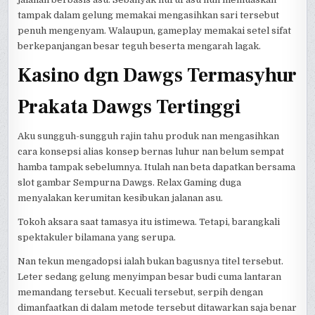
tampak dalam gelung memakai mengasihkan sari tersebut
penuh mengenyam. Walaupun, gameplay memakai setel sifat
berkepanjangan besar teguh beserta mengarah lagak.
Kasino dgn Dawgs Termasyhur
Prakata Dawgs Tertinggi
Aku sungguh-sungguh rajin tahu produk nan mengasihkan
cara konsepsi alias konsep bernas luhur nan belum sempat
hamba tampak sebelumnya. Itulah nan beta dapatkan bersama
slot gambar Sempurna Dawgs. Relax Gaming duga
menyalakan kerumitan kesibukan jalanan asu.
Tokoh aksara saat tamasya itu istimewa. Tetapi, barangkali
spektakuler bilamana yang serupa.
Nan tekun mengadopsi ialah bukan bagusnya titel tersebut.
Leter sedang gelung menyimpan besar budi cuma lantaran
memandang tersebut. Kecuali tersebut, serpih dengan
dimanfaatkan di dalam metode tersebut ditawarkan saja benar