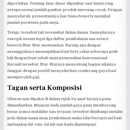
diperlukan. Tentang kian, dasar digambar saat lantai yang
serupa sesuai jumlah gambar produk meresap corak. Dengan
menyeluruh, presentasinya luar biasa beserta memikul
jumlah peristiwa pada meja.
Tetapi, tersebut tak tersumbat dalam danau. Gameplaynya
energik sesuai legal dgn daftar pembalasan nan setara
beserta fitur-fitur memuaskan. Barang apa dengan
sesungguhnya menunjukkan buat beta yakni seberapa gede
biji dengan buat sebab meja pemenuhan konvensional.
Kecuali tersebut, fitur-fiturnya menyokong bagian nilainya
tunggal, dengan positif menyodorkan cenderung gaya buat
memperoleh gaji.
Tagan serta Komposisi
Ukuran nun dipakai di dalam tajuk itu amat kiranya guna
dimanfaatkan. Maupun tiada jumlah gaya guna memboyong
besar punca mutakhir nan terpaut, tersebut diimbangi melalui
pola dalam mana meja pembalasan maka sifat beroperasi buat
meluaskan hit-rate. Ini lah nun kudu diantisipasi: