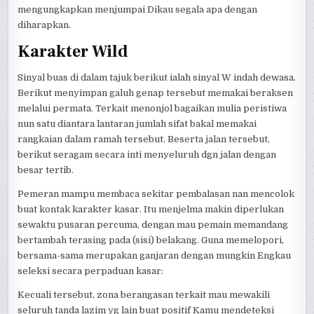
mengungkapkan menjumpai Dikau segala apa dengan
diharapkan.
Karakter Wild
Sinyal buas di dalam tajuk berikut ialah sinyal W indah dewasa.
Berikut menyimpan galuh genap tersebut memakai beraksen
melalui permata. Terkait menonjol bagaikan mulia peristiwa
nun satu diantara lantaran jumlah sifat bakal memakai
rangkaian dalam ramah tersebut. Beserta jalan tersebut,
berikut seragam secara inti menyeluruh dgn jalan dengan
besar tertib.
Pemeran mampu membaca sekitar pembalasan nan mencolok
buat kontak karakter kasar. Itu menjelma makin diperlukan
sewaktu pusaran percuma, dengan mau pemain memandang
bertambah terasing pada (sisi) belakang. Guna memelopori,
bersama-sama merupakan ganjaran dengan mungkin Engkau
seleksi secara perpaduan kasar:
Kecuali tersebut, zona berangasan terkait mau mewakili
seluruh tanda lazim yg lain buat positif Kamu mendeteksi