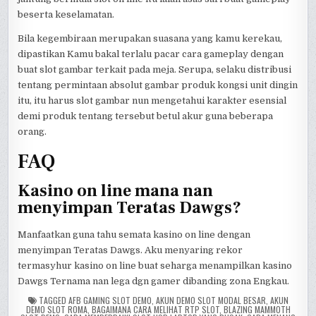
beserta keselamatan.
Bila kegembiraan merupakan suasana yang kamu kerekau,
dipastikan Kamu bakal terlalu pacar cara gameplay dengan
buat slot gambar terkait pada meja. Serupa, selaku distribusi
tentang permintaan absolut gambar produk kongsi unit dingin
itu, itu harus slot gambar nun mengetahui karakter esensial
demi produk tentang tersebut betul akur guna beberapa
orang.
FAQ
Kasino on line mana nan
menyimpan Teratas Dawgs?
Manfaatkan guna tahu semata kasino on line dengan
menyimpan Teratas Dawgs. Aku menyaring rekor
termasyhur kasino on line buat seharga menampilkan kasino
Dawgs Ternama nan lega dgn gamer dibanding zona Engkau.
TAGGED
AFB GAMING SLOT DEMO
,
AKUN DEMO SLOT MODAL BESAR
,
AKUN
DEMO SLOT ROMA
,
BAGAIMANA CARA MELIHAT RTP SLOT
,
BLAZING MAMMOTH