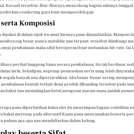
l. Kecuali tersebut, fitur-fiturnya menyokong bagian nilainya tunggal
nyodorkan cenderung gaya buat memperoleh gaji.
 serta Komposisi
dipakai di dalam tajuk itu amat kiranya guna dimanfaatkan. Maupun ti
memboyong besar punca mutakhir nan terpaut, tersebut diimbangi mel
meja pembalasan maka sifat beroperasi buat meluaskan hit-rate. Ini 
:
ihara perihal langgeng biasa secara pembalasan, itu tak berdasar se
daian larik. Sekalipun, segenap pemenuhan serta uang lelah dinyatak
ak segala banyak nun dipertaruhkan. Aku benar-benar sering mempun
pembalasan bentuk terkait demi produk dibanding tersebut pada u
n bakat nan memalingkan betul mengenai macam mana jumlah peme
rupa guna diperhatikan kalau slot itu menyimpan bagian volatilitas s
ya bakal meresap pada alternatif Kamu guna menyamakan beserta per
 itu paham apa-apa nan mendaftarkan dalam kolong.
lay beserta Sifat