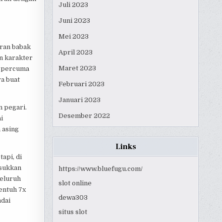
Juli 2023
Juni 2023
Mei 2023
ran babak
April 2023
n karakter
Maret 2023
n percuma
ya buat
Februari 2023
Januari 2023
n pegari.
Desember 2022
i
 asing
Links
api, di
asukkan
https://www.bluefugu.com/
seluruh
slot online
entuh 7x
dewa303
ndai
situs slot