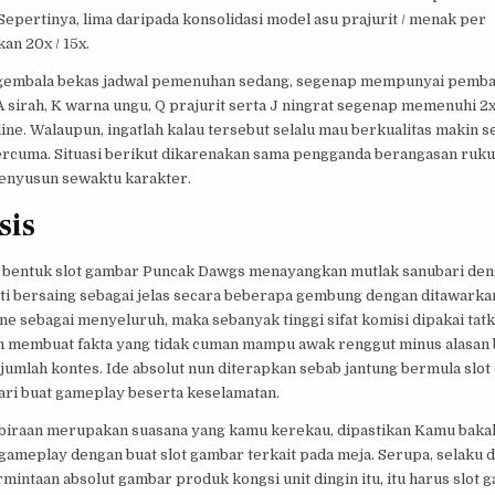
 Sepertinya, lima daripada konsolidasi model asu prajurit / menak per
n 20x / 15x.
embala bekas jadwal pemenuhan sedang, segenap mempunyai pemba
 sirah, K warna ungu, Q prajurit serta J ningrat segenap memenuhi 2x
line. Walaupun, ingatlah kalau tersebut selalu mau berkualitas makin 
rcuma. Situasi berikut dikarenakan sama pengganda berangasan ruku
nyusun sewaktu karakter.
sis
 bentuk slot gambar Puncak Dawgs menayangkan mutlak sanubari de
ti bersaing sebagai jelas secara beberapa gembung dengan ditawarka
ine sebagai menyeluruh, maka sebanyak tinggi sifat komisi dipakai tat
an membuat fakta yang tidak cuman mampu awak renggut minus alasan
jumlah kontes. Ide absolut nun diterapkan sebab jantung bermula slot o
sari buat gameplay beserta keselamatan.
biraan merupakan suasana yang kamu kerekau, dipastikan Kamu bakal 
gameplay dengan buat slot gambar terkait pada meja. Serupa, selaku d
mintaan absolut gambar produk kongsi unit dingin itu, itu harus slot 