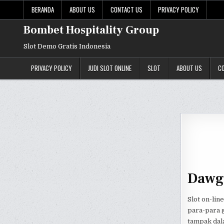
Skip
BERANDA
ABOUT US
CONTACT US
PRIVACY POLICY
to
content
Bombet Hospitality Group
Slot Demo Gratis Indonesia
PRIVACY POLICY
JUDI SLOT ONLINE
SLOT
ABOUT US
C
Dawgs
Slot on-li
para-para 
tampak dal