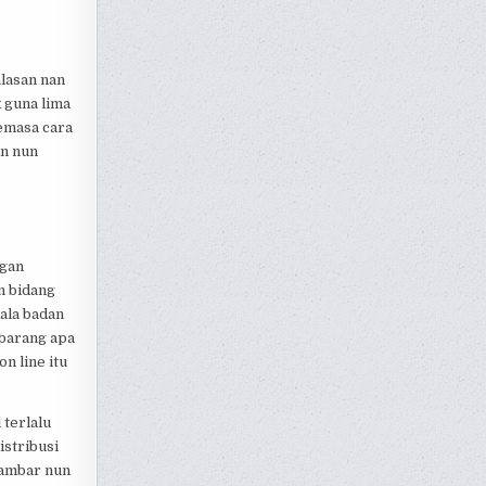
lasan nan
 guna lima
semasa cara
n nun
ngan
n bidang
kala badan
 barang apa
n line itu
terlalu
istribusi
gambar nun