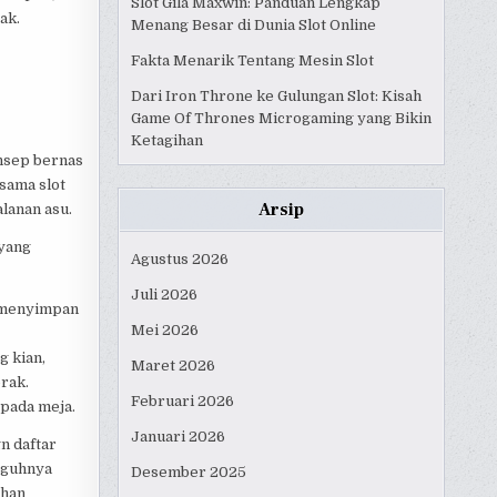
Slot Gila Maxwin: Panduan Lengkap
ak.
Menang Besar di Dunia Slot Online
Fakta Menarik Tentang Mesin Slot
Dari Iron Throne ke Gulungan Slot: Kisah
Game Of Thrones Microgaming yang Bikin
Ketagihan
nsep bernas
sama slot
Arsip
lanan asu.
 yang
Agustus 2026
Juli 2026
g menyimpan
Mei 2026
g kian,
Maret 2026
rak.
Februari 2026
 pada meja.
Januari 2026
n daftar
gguhnya
Desember 2025
uhan