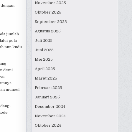
November 2025
, dengan
Oktober 2025
September 2025
Agustus 2025
ada jumlah
alui pola
Juli 2025
lah nun kudu
Juni 2025
Mei 2025
dang
April 2025
an demi
yai
Maret 2025
mumnya
Februari 2025
ran muncul
Januari 2025
edang-
Desember 2024
iode
November 2024
Oktober 2024