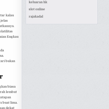
keluaran hk
slot online
tar kalau
rajakadal
jelas
atkannya.
atilitas
daian Engkau
ada
ma.
tari bukan
r
gkan biasa
arah lembut
antapan
 buat lima.
san dekat