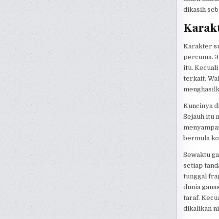
dikasih seb
Karak
Karakter s
percuma. 3
itu. Kecua
terkait. Wa
menghasilk
Kuncinya di
Sejauh itu
menyampaika
bermula kon
Sewaktu gay
setiap tan
tunggal fr
dunia gana
taraf. Kec
dikalikan n