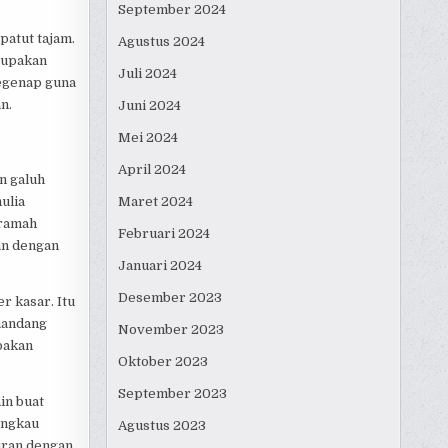
September 2024
patut tajam.
Agustus 2024
rupakan
Juli 2024
segenap guna
n.
Juni 2024
Mei 2024
April 2024
n galuh
Maret 2024
ulia
 ramah
Februari 2024
lan dengan
Januari 2024
Desember 2023
 kasar. Itu
mandang
November 2023
pakan
Oktober 2023
September 2023
in buat
Engkau
Agustus 2023
iran dengan