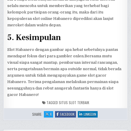
selalu mencoba untuk memberikan yang terhebat bagi
kelompok partisipan orang-orang itu, maka dari itu
kepopuleran slot online Habanero diprediksi akan lanjut
meroket dalam waktu depan.
5. Kesimpulan
Slot Habanero dengan gambar apa hebat sebetulnya pantas
mendapat fokus dari para gambler onlen.Bersama mutu
visual siapa sangat mantap, pembaruan internal rancangan,
serta pengetahuan bermain apa outside normal, tidak berada
argumen untuk tidak mengupayakan game slot gacor
Habanero. Terima pengalaman melakukan permainan siapa
sesungguhnya dan rebut anugerah fantastis hanya di slot
gacor Habanero!
TAGGED
SITUS SLOT TERBAIK
:
:
:
SHARE:
X
FACEBOOK
LINKEDIN
MENELUSURI
MENELUSURI
MENELUSURI
KEINDAHAN
KEINDAHAN
KEINDAHAN
SLOT
SLOT
SLOT
HABANERO
HABANERO
HABANERO