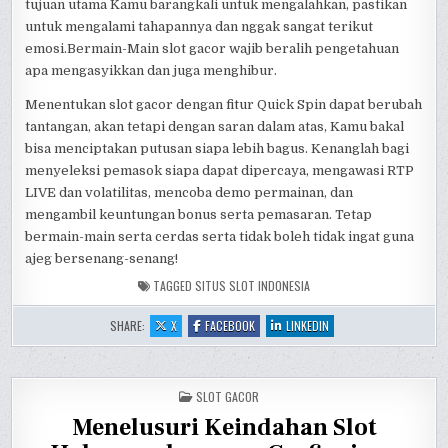
tujuan utama Kamu barangkali untuk mengalahkan, pastikan
untuk mengalami tahapannya dan nggak sangat terikut
emosi.Bermain-Main slot gacor wajib beralih pengetahuan
apa mengasyikkan dan juga menghibur.
Menentukan slot gacor dengan fitur Quick Spin dapat berubah
tantangan, akan tetapi dengan saran dalam atas, Kamu bakal
bisa menciptakan putusan siapa lebih bagus. Kenanglah bagi
menyeleksi pemasok siapa dapat dipercaya, mengawasi RTP
LIVE dan volatilitas, mencoba demo permainan, dan
mengambil keuntungan bonus serta pemasaran. Tetap
bermain-main serta cerdas serta tidak boleh tidak ingat guna
ajeg bersenang-senang!
TAGGED
SITUS SLOT INDONESIA
:
:
:
SHARE:
X
FACEBOOK
LINKEDIN
TIPS
TIPS
TIPS
BAGI
BAGI
BAGI
MEMILIH
MEMILIH
MEMILIH
SLOT
SLOT
SLOT
GACOR
GACOR
GACOR
POSTED
DENGAN
SLOT GACOR
DENGAN
DENGAN
IN
QUICK
QUICK
QUICK
Menelusuri Keindahan Slot
GILIRAN
GILIRAN
GILIRAN
OPTION
OPTION
OPTION