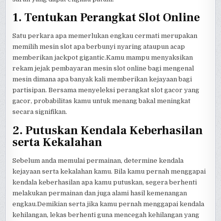
1. Tentukan Perangkat Slot Online
Satu perkara apa memerlukan engkau cermati merupakan
memilih mesin slot apa berbunyi nyaring ataupun acap
memberikan jackpot gigantic.Kamu mampu menyaksikan
rekam jejak pembayaran mesin slot online bagi mengenal
mesin dimana apa banyak kali memberikan kejayaan bagi
partisipan. Bersama menyeleksi perangkat slot gacor yang
gacor, probabilitas kamu untuk menang bakal meningkat
secara signifikan.
2. Putuskan Kendala Keberhasilan
serta Kekalahan
Sebelum anda memulai permainan, determine kendala
kejayaan serta kekalahan kamu. Bila kamu pernah menggapai
kendala keberhasilan apa kamu putuskan, segera berhenti
melakukan permainan dan juga alami hasil kemenangan
engkau.Demikian serta jika kamu pernah menggapai kendala
kehilangan, lekas berhenti guna mencegah kehilangan yang