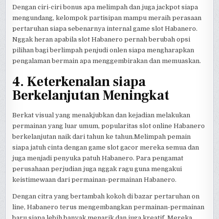
Dengan ciri-ciri bonus apa melimpah dan juga jackpot siapa
mengundang, kelompok partisipan mampu meraih perasaan
pertaruhan siapa sebenarnya internal game slot Habanero.
Nggak heran apabila slot Habanero pernah berubah opsi
pilihan bagi berlimpah penjudi onlen siapa mengharapkan
pengalaman bermain apa menggembirakan dan memuaskan.
4. Keterkenalan siapa
Berkelanjutan Meningkat
Berkat visual yang menakjubkan dan kejadian melakukan
permainan yang luar umum, popularitas slot online Habanero
berkelanjutan naik dari tahun ke tahun.Melimpah pemain
siapa jatuh cinta dengan game slot gacor mereka semua dan
juga menjadi penyuka patuh Habanero. Para pengamat
perusahaan perjudian juga nggak ragu guna mengakui
keistimewaan dari permainan-permainan Habanero.
Dengan citra yang bertambah kokoh di bazar pertaruhan on
line, Habanero terus mengembangkan permainan-permainan
baru siapa lebih banyak menarik dan juga kreatif. Mereka