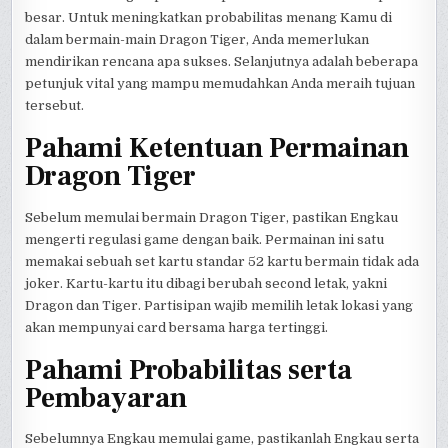
besar. Untuk meningkatkan probabilitas menang Kamu di
dalam bermain-main Dragon Tiger, Anda memerlukan
mendirikan rencana apa sukses. Selanjutnya adalah beberapa
petunjuk vital yang mampu memudahkan Anda meraih tujuan
tersebut.
Pahami Ketentuan Permainan
Dragon Tiger
Sebelum memulai bermain Dragon Tiger, pastikan Engkau
mengerti regulasi game dengan baik. Permainan ini satu
memakai sebuah set kartu standar 52 kartu bermain tidak ada
joker. Kartu-kartu itu dibagi berubah second letak, yakni
Dragon dan Tiger. Partisipan wajib memilih letak lokasi yang
akan mempunyai card bersama harga tertinggi.
Pahami Probabilitas serta
Pembayaran
Sebelumnya Engkau memulai game, pastikanlah Engkau serta