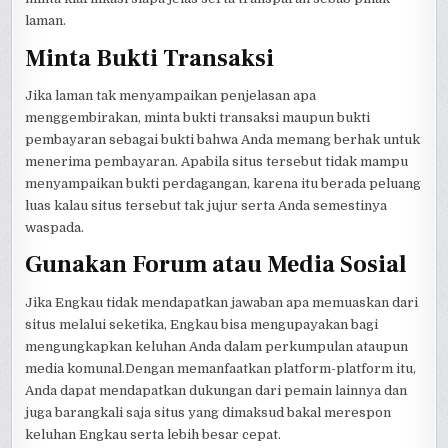
laman.
Minta Bukti Transaksi
Jika laman tak menyampaikan penjelasan apa
menggembirakan, minta bukti transaksi maupun bukti
pembayaran sebagai bukti bahwa Anda memang berhak untuk
menerima pembayaran. Apabila situs tersebut tidak mampu
menyampaikan bukti perdagangan, karena itu berada peluang
luas kalau situs tersebut tak jujur serta Anda semestinya
waspada.
Gunakan Forum atau Media Sosial
Jika Engkau tidak mendapatkan jawaban apa memuaskan dari
situs melalui seketika, Engkau bisa mengupayakan bagi
mengungkapkan keluhan Anda dalam perkumpulan ataupun
media komunal.Dengan memanfaatkan platform-platform itu,
Anda dapat mendapatkan dukungan dari pemain lainnya dan
juga barangkali saja situs yang dimaksud bakal merespon
keluhan Engkau serta lebih besar cepat.