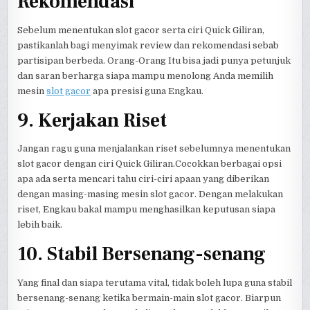
Rekomendasi
Sebelum menentukan slot gacor serta ciri Quick Giliran,
pastikanlah bagi menyimak review dan rekomendasi sebab
partisipan berbeda. Orang-Orang Itu bisa jadi punya petunjuk
dan saran berharga siapa mampu menolong Anda memilih
mesin
slot gacor
apa presisi guna Engkau.
9. Kerjakan Riset
Jangan ragu guna menjalankan riset sebelumnya menentukan
slot gacor dengan ciri Quick Giliran.Cocokkan berbagai opsi
apa ada serta mencari tahu ciri-ciri apaan yang diberikan
dengan masing-masing mesin slot gacor. Dengan melakukan
riset, Engkau bakal mampu menghasilkan keputusan siapa
lebih baik.
10. Stabil Bersenang-senang
Yang final dan siapa terutama vital, tidak boleh lupa guna stabil
bersenang-senang ketika bermain-main slot gacor. Biarpun