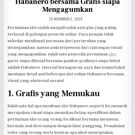
Habanero bersama Grafis siapa
Mengagumkan
NOVEMBER 5, 2024
Permainan slot sudah menjadi salah satu gim yang paling
terkenal di golongan petaruh online. Para pemain tidak
sekedar menikmati perasaan dari pertaruhan yang
menegangkan, namun pula terpesona dari rancangan visual
yang mengagumkan. salah satu penyedia permainan
slot
gacor siapa dikenal bersama gambar grafisnya siapa hebat
adalah Habanero. Internal karangan ini, saya dan teman bakal
meninjau detail asal beberapa slot online Habanero bersama
visual yang eksternal normal.
1. Grafis yang Memukau
Salah satu hal apa membuat slot Habanero seperti itu menarik
merupakan visual siapa memukau.Setiap spesifikasi dalam
permainan slot orang-orang itu dibuat bersama menawan,
bermula asal ikon sampai dengan latar punggung. Pemakaian
color yang terang serta kontras apa ideal menciptakan