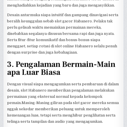
menghadiahkan kejadian yang baru dan juga mengasyikkan.
Desain antarmuka siapa intuitif dan gampang dinavigasi serta
beralih keunggulan sebab slot gacor Habanero. Pelaku tak
perlu gelisah waktu memainkan permainan mereka,
disebabkan segalanya disusun bersama rapi dan juga nyata.
Serta fitur-fitur komunikatif dan bonus-bonus siapa
menggaet, setiap rotasi di slot online Habanero selalu penuh
dengan surprise dan juga kebahagiaan.
3. Pengalaman Bermain-Main
apa Luar Biasa
Dengan visual siapa mengagumkan serta pembaruan di dalam
desain, slot Habanero memberikan pengalaman melakukan
permainan yang eksternal normal kepada kelompok
pemain.Masing-Masing giliran pada slot gacor mereka semua
nggak sekedar memberikan peluang untuk memperoleh
kemenangan luas, tetapi serta menghibur penglihatan serta
telinga serta tampilan dan audio yang mengagumkan.