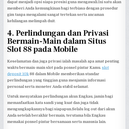
dapat menjadi opsi siapa presisi guna mengawali.Ini satu akan
memberi Anda kemungkinan bagi terbiasa dengan prosedur
gim tanpa mengalami sangat tertekan serta ancaman
kehilangan melimpah duit.
4. Perlindungan dan Privasi
Bermain-Main dalam Situs
Slot 88 pada Mobile
Keselamatan dan juga privasi ialah masalah apa amat penting
waktu bermain-main slot pada ponsel pintar Kamu.
slot
deposit 10k
88 dalam Mobile memberikan standar
perlindungan yang tinggian guna menjamin informasi
personal serta moneter Anda stabil selamat.
Untuk menyatakan perlindungan akun Engkau, jamin bagi
memanfaatkan kata sandi yang kuat dan juga tidak
mengungkapkannya bagi siapapun.Selalu log out dari akun
Anda setelah berakhir bermain, terutama bila Engkau
memakai ponsel pintar bersamaan serta manusia lain.