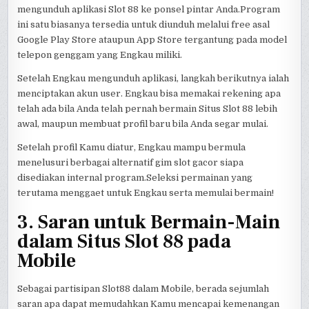
mengunduh aplikasi Slot 88 ke ponsel pintar Anda.Program
ini satu biasanya tersedia untuk diunduh melalui free asal
Google Play Store ataupun App Store tergantung pada model
telepon genggam yang Engkau miliki.
Setelah Engkau mengunduh aplikasi, langkah berikutnya ialah
menciptakan akun user. Engkau bisa memakai rekening apa
telah ada bila Anda telah pernah bermain Situs Slot 88 lebih
awal, maupun membuat profil baru bila Anda segar mulai.
Setelah profil Kamu diatur, Engkau mampu bermula
menelusuri berbagai alternatif gim slot gacor siapa
disediakan internal program.Seleksi permainan yang
terutama menggaet untuk Engkau serta memulai bermain!
3. Saran untuk Bermain-Main
dalam Situs Slot 88 pada
Mobile
Sebagai partisipan Slot88 dalam Mobile, berada sejumlah
saran apa dapat memudahkan Kamu mencapai kemenangan