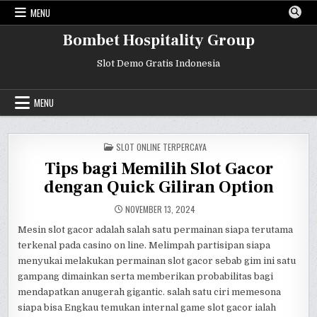
Skip
MENU
to
content
Bombet Hospitality Group
Slot Demo Gratis Indonesia
MENU
POSTED
SLOT ONLINE TERPERCAYA
IN
Tips bagi Memilih Slot Gacor
dengan Quick Giliran Option
NOVEMBER 13, 2024
Mesin slot gacor adalah salah satu permainan siapa terutama
terkenal pada casino on line. Melimpah partisipan siapa
menyukai melakukan permainan slot gacor sebab gim ini satu
gampang dimainkan serta memberikan probabilitas bagi
mendapatkan anugerah gigantic. salah satu ciri memesona
siapa bisa Engkau temukan internal game slot gacor ialah