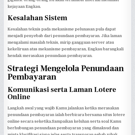
kejayaan Engkau.
Kesalahan Sistem
Kesalahan teknis pada mekanisme pelunasan pula dapat
menjadi penyebab dari penundaan pembayaran. Jika laman
mengalami masalah teknis, mirip gangguan server atau
kekeliruan atas mekanisme pembayaran, Engkau barangkali
hendak merasakan penundaan pembayaran.
Strategi Mengelola Penundaan
Pembayaran
Komunikasi serta Laman Lotere
Online
Langkah awal yang wajib Kamu jalankan ketika merasakan
penundaan pembayaran ialah berbicara bersama situs lotere
online secara seketika.Sampaikan keluhan serta soal Kamu
berhubungan penundaan pembayaran yang dimaksud dan
minta klarifikasi siapa jelas serta transparan sebab pihak