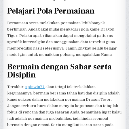
Pelajari Pola Permainan
Bersamaan serta melakukan permainan lebih banyak
berlimpah, Anda bakal mulai menyadari pola game Dragon
Tiger. Pelaku apa brilian akan dapat mengetahui patterns
spesifik internal gim dan menggunakan data tersebut guna
memprediksi hasil seterusnya. Jamin Engkau selalu belajar
model gim untuk menaikkan peluang mengalahkan Kamu.
Bermain dengan Sabar serta
Disiplin
Terakhir,
spinwin77
akan tetapi tak terkalahkan
kegunaannya, bermain bersama tahan hati dan disiplin adalah
kunci sukses dalam melakukan permainan Dragon Tiger.
Jangan terburu-buru dalam menyita keputusan dan tetaplah
fokus di rencana dan juga sasaran Anda. Senantiasa ingat kalau
judi adalah permainan probabilitas, jadi hindari sempat
bermain dengan emosi. Serta mengikuti saran-saran pada