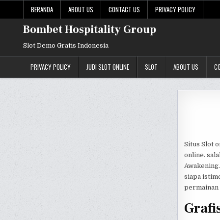
Skip
BERANDA
ABOUT US
CONTACT US
PRIVACY POLICY
to
content
Bombet Hospitality Group
Slot Demo Gratis Indonesia
PRIVACY POLICY
JUDI SLOT ONLINE
SLOT
ABOUT US
C
Situs Slot 
online. sal
Awakening.
siapa istim
permainan s
Grafi