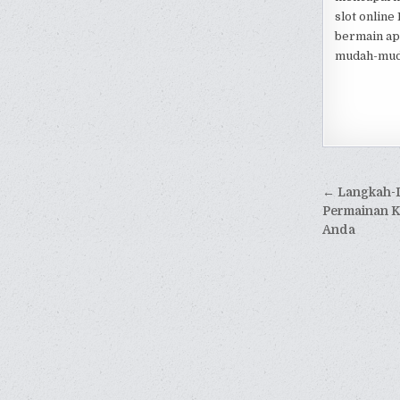
slot onlin
bermain ap
mudah-mud
Naviga
← Langkah-L
pos
Permainan K
Anda