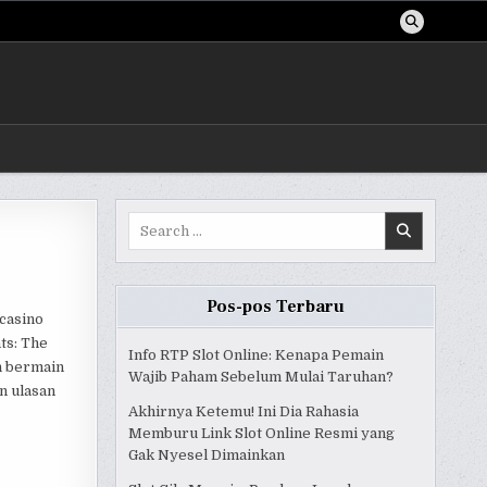
Search
for:
Pos-pos Terbaru
 casino
ts: The
Info RTP Slot Online: Kenapa Pemain
n bermain
Wajib Paham Sebelum Mulai Taruhan?
n ulasan
Akhirnya Ketemu! Ini Dia Rahasia
Memburu Link Slot Online Resmi yang
Gak Nyesel Dimainkan