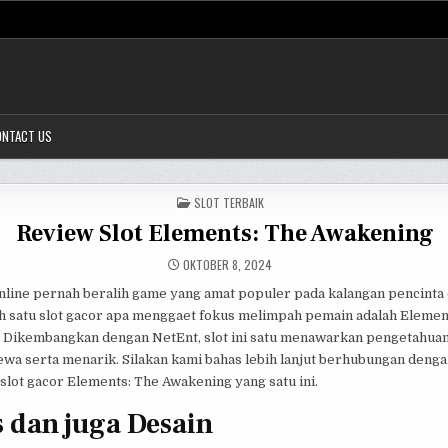
ONTACT US
POSTED
SLOT TERBAIK
IN
Review Slot Elements: The Awakening
OKTOBER 8, 2024
online pernah beralih game yang amat populer pada kalangan pencinta
ah satu slot gacor apa menggaet fokus melimpah pemain adalah Elemen
 Dikembangkan dengan NetEnt, slot ini satu menawarkan pengetahua
ewa serta menarik. Silakan kami bahas lebih lanjut berhubungan denga
lot gacor Elements: The Awakening yang satu ini.
s dan juga Desain