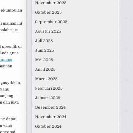
November 2025
 sekumpulan
Oktober 2025
September 2025
rmainan ini
salah satu
Agustus 2025
Juli 2025
spesifik di
Juni 2025
 Anda guna
ampang
Mei 2025
mainan
April 2025
Maret 2025
ngasyikkan.
Februari 2025
 yang
panjang-
Januari 2025
u dan juga
Desember 2024
November 2024
ine dapat
in yang
Oktober 2024
mengenai