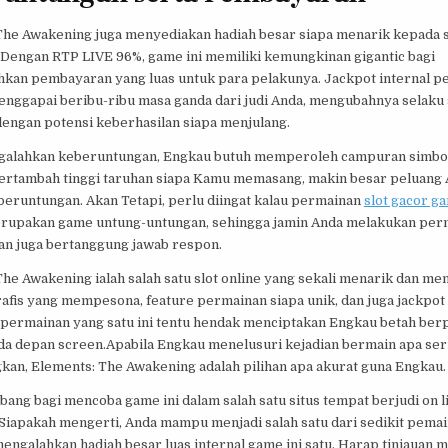
The Awakening juga menyediakan hadiah besar siapa menarik kepada
. Dengan RTP LIVE 96%, game ini memiliki kemungkinan gigantic bagi
kan pembayaran yang luas untuk para pelakunya. Jackpot internal pe
enggapai beribu-ribu masa ganda dari judi Anda, mengubahnya selaku 
dengan potensi keberhasilan siapa menjulang.
alahkan keberuntungan, Engkau butuh memperoleh campuran simbol 
ertambah tinggi taruhan siapa Kamu memasang, makin besar peluang
eruntungan. Akan Tetapi, perlu diingat kalau permainan
slot gacor g
upakan game untung-untungan, sehingga jamin Anda melakukan per
dan juga bertanggung jawab respon.
he Awakening ialah salah satu slot online yang sekali menarik dan me
afis yang mempesona, feature permainan siapa unik, dan juga jackpot
permainan yang satu ini tentu hendak menciptakan Engkau betah ber
da depan screen.Apabila Engkau menelusuri kejadian bermain apa ser
an, Elements: The Awakening adalah pilihan apa akurat guna Engkau.
ang bagi mencoba game ini dalam salah satu situs tempat berjudi on l
 Siapakah mengerti, Anda mampu menjadi salah satu dari sedikit pema
ngalahkan hadiah besar luas internal game ini satu. Harap tinjauan 