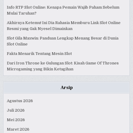
Info RTP Slot Online: Kenapa Pemain Wajib Paham Sebelum
Mulai Taruhan?
Akhirnya Ketemu! Ini Dia Rahasia Memburu Link Slot Online
Resmi yang Gak Nyesel Dimainkan
Slot Gila Maxwin: Panduan Lengkap Menang Besar di Dunia
Slot Online
Fakta Menarik Tentang Mesin Slot
Dari Iron Throne ke Gulungan Slot: Kisah Game Of Thrones
Microgaming yang Bikin Ketagihan
Arsip
Agustus 2026
Juli 2026
Mei 2026
Maret 2026