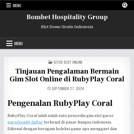
Skip
MENU
to
content
Bombet Hospitality Group
Slot Demo Gratis Indonesia
MENU
POSTED
SITUS SLOT ONLINE
IN
Tinjauan Pengalaman Bermain
Gim Slot Online di RubyPlay Coral
SEPTEMBER 27, 2024
Pengenalan RubyPlay Coral
RubyPlay Coral ialah salah satu penyedia gim slot gacor
gacorbos88 daftar
terkenal di pasar Bangsa Indonesia.
Dikenal dengan beragam koleksi game apa menggaet dan