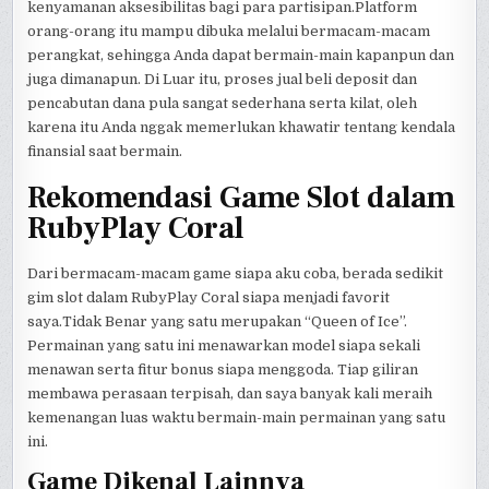
kenyamanan aksesibilitas bagi para partisipan.Platform
orang-orang itu mampu dibuka melalui bermacam-macam
perangkat, sehingga Anda dapat bermain-main kapanpun dan
juga dimanapun. Di Luar itu, proses jual beli deposit dan
pencabutan dana pula sangat sederhana serta kilat, oleh
karena itu Anda nggak memerlukan khawatir tentang kendala
finansial saat bermain.
Rekomendasi Game Slot dalam
RubyPlay Coral
Dari bermacam-macam game siapa aku coba, berada sedikit
gim slot dalam RubyPlay Coral siapa menjadi favorit
saya.Tidak Benar yang satu merupakan “Queen of Ice”.
Permainan yang satu ini menawarkan model siapa sekali
menawan serta fitur bonus siapa menggoda. Tiap giliran
membawa perasaan terpisah, dan saya banyak kali meraih
kemenangan luas waktu bermain-main permainan yang satu
ini.
Game Dikenal Lainnya