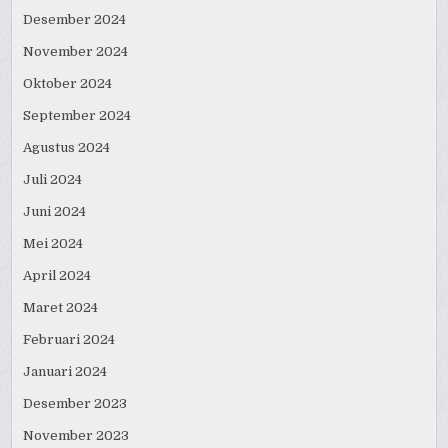
Desember 2024
November 2024
Oktober 2024
September 2024
Agustus 2024
Juli 2024
Juni 2024
Mei 2024
April 2024
Maret 2024
Februari 2024
Januari 2024
Desember 2023
November 2023