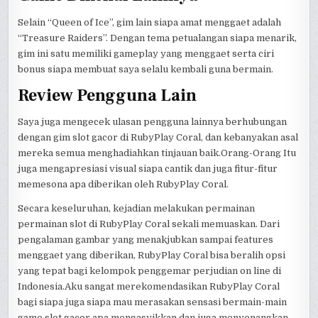
Selain “Queen of Ice”, gim lain siapa amat menggaet adalah
“Treasure Raiders”. Dengan tema petualangan siapa menarik,
gim ini satu memiliki gameplay yang menggaet serta ciri
bonus siapa membuat saya selalu kembali guna bermain.
Review Pengguna Lain
Saya juga mengecek ulasan pengguna lainnya berhubungan
dengan gim slot gacor di RubyPlay Coral, dan kebanyakan asal
mereka semua menghadiahkan tinjauan baik.Orang-Orang Itu
juga mengapresiasi visual siapa cantik dan juga fitur-fitur
memesona apa diberikan oleh RubyPlay Coral.
Secara keseluruhan, kejadian melakukan permainan
permainan slot di RubyPlay Coral sekali memuaskan. Dari
pengalaman gambar yang menakjubkan sampai features
menggaet yang diberikan, RubyPlay Coral bisa beralih opsi
yang tepat bagi kelompok penggemar perjudian on line di
Indonesia.Aku sangat merekomendasikan RubyPlay Coral
bagi siapa juga siapa mau merasakan sensasi bermain-main
game slot gacor apa mengasyikkan dan juga menyenangkan.