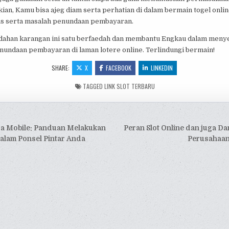
ian, Kamu bisa ajeg diam serta perhatian di dalam bermain togel onlin
s serta masalah penundaan pembayaran.
han karangan ini satu berfaedah dan membantu Engkau dalam menye
nundaan pembayaran di laman lotere online. Terlindungi bermain!
SHARE:
X
FACEBOOK
LINKEDIN
TAGGED
LINK SLOT TERBARU
si
da Mobile: Panduan Melakukan
Peran Slot Online dan juga D
alam Ponsel Pintar Anda
Perusahaan