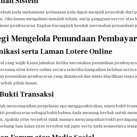
ahan Sistem
teknis pada mekanisme pelunasan pula dapat menjadi penyebab dari 
. Jika laman mengalami masalah teknis, mirip gangguan server atau 
isme pembayaran, Engkau barangkali hendak merasakan penundaan 
egi Mengelola Penundaan Pembaya
ikasi serta Laman Lotere Online
al yang wajib Kamu jalankan ketika merasakan penundaan pembayaran
ersama situs lotere online secara seketika.Sampaikan keluhan serta 
n penundaan pembayaran yang dimaksud dan minta klarifikasi siapa je
 sebab pihak laman.
Bukti Transaksi
 tak menyampaikan penjelasan apa menggembirakan, minta bukti trans
ti pembayaran sebagai bukti bahwa Anda memang berhak untuk men
. Apabila situs tersebut tidak mampu menyampaikan bukti perdagang
peluang luas kalau situs tersebut tak jujur serta Anda semestinya was