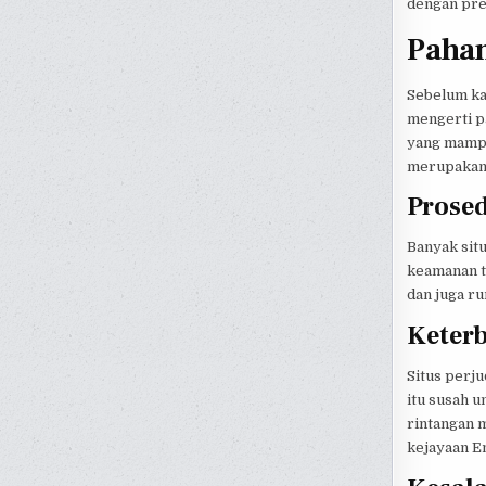
dengan pres
Paha
Sebelum ka
mengerti p
yang mampu
merupakan
Prosed
Banyak situ
keamanan t
dan juga r
Keter
Situs perj
itu susah 
rintangan m
kejayaan E