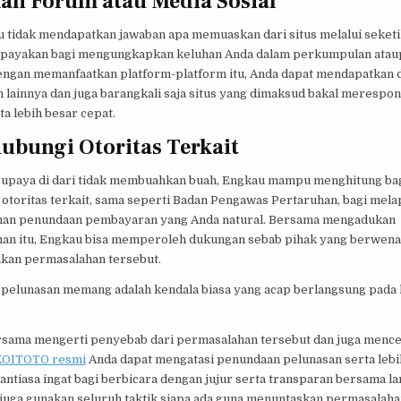
an Forum atau Media Sosial
u tidak mendapatkan jawaban apa memuaskan dari situs melalui seket
payakan bagi mengungkapkan keluhan Anda dalam perkumpulan atau
ngan memanfaatkan platform-platform itu, Anda dapat mendapatkan
 lainnya dan juga barangkali saja situs yang dimaksud bakal merespo
a lebih besar cepat.
bungi Otoritas Terkait
a upaya di dari tidak membuahkan buah, Engkau mampu menghitung ba
otoritas terkait, sama seperti Badan Pengawas Pertaruhan, bagi mel
an penundaan pembayaran yang Anda natural. Bersama mengadukan
an itu, Engkau bisa memperoleh dukungan sebab pihak yang berwen
kan permasalahan tersebut.
pelunasan memang adalah kendala biasa yang acap berlangsung pada 
sama mengerti penyebab dari permasalahan tersebut dan juga mencer
KOITOTO resmi
Anda dapat mengatasi penundaan pelunasan serta lebi
nantiasa ingat bagi berbicara dengan jujur serta transparan bersama l
 juga gunakan seluruh taktik siapa ada guna menuntaskan permasalaha