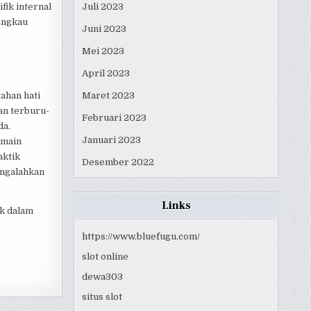
fik internal
Juli 2023
Engkau
Juni 2023
Mei 2023
April 2023
ahan hati
Maret 2023
an terburu-
Februari 2023
da.
Januari 2023
rmain
aktik
Desember 2022
engalahkan
Links
ok dalam
https://www.bluefugu.com/
slot online
dewa303
situs slot