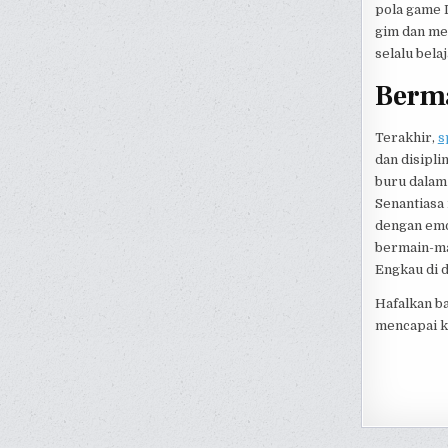
pola game D
gim dan me
selalu bel
Berma
Terakhir,
s
dan disipl
buru dalam 
Senantiasa 
dengan emo
bermain-ma
Engkau di d
Hafalkan ba
mencapai k