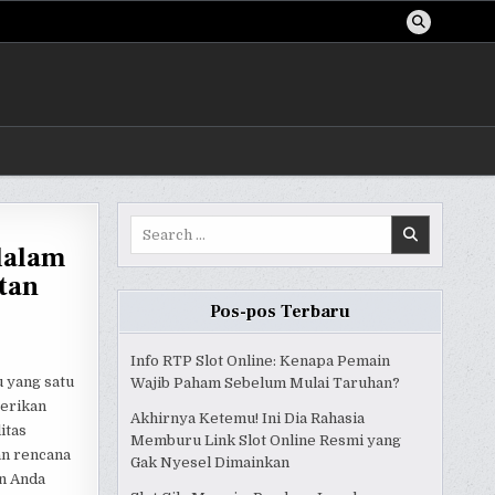
Search
for:
dalam
tan
Pos-pos Terbaru
Info RTP Slot Online: Kenapa Pemain
u yang satu
Wajib Paham Sebelum Mulai Taruhan?
berikan
Akhirnya Ketemu! Ini Dia Rahasia
itas
Memburu Link Slot Online Resmi yang
n rencana
Gak Nyesel Dimainkan
n Anda