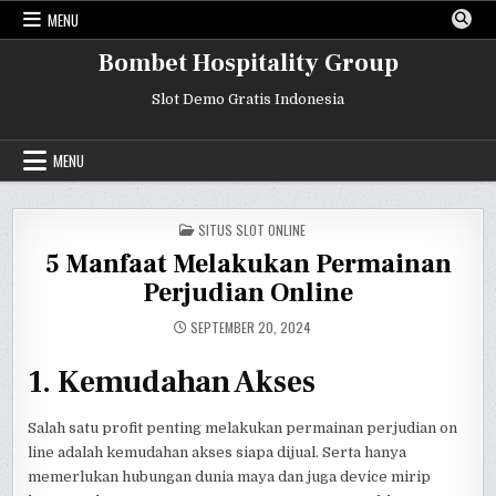
Skip
MENU
to
content
Bombet Hospitality Group
Slot Demo Gratis Indonesia
MENU
POSTED
SITUS SLOT ONLINE
IN
5 Manfaat Melakukan Permainan
Perjudian Online
SEPTEMBER 20, 2024
1. Kemudahan Akses
Salah satu profit penting melakukan permainan perjudian on
line adalah kemudahan akses siapa dijual. Serta hanya
memerlukan hubungan dunia maya dan juga device mirip