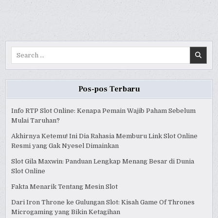
Search
for:
Pos-pos Terbaru
Info RTP Slot Online: Kenapa Pemain Wajib Paham Sebelum
Mulai Taruhan?
Akhirnya Ketemu! Ini Dia Rahasia Memburu Link Slot Online
Resmi yang Gak Nyesel Dimainkan
Slot Gila Maxwin: Panduan Lengkap Menang Besar di Dunia
Slot Online
Fakta Menarik Tentang Mesin Slot
Dari Iron Throne ke Gulungan Slot: Kisah Game Of Thrones
Microgaming yang Bikin Ketagihan