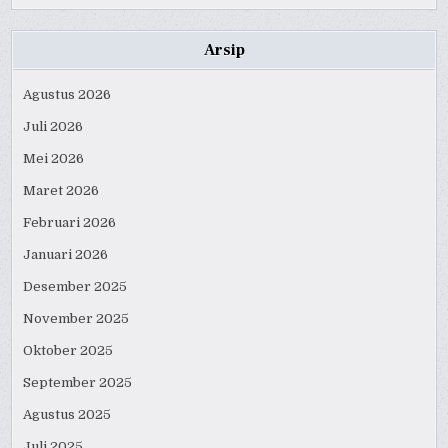
Arsip
Agustus 2026
Juli 2026
Mei 2026
Maret 2026
Februari 2026
Januari 2026
Desember 2025
November 2025
Oktober 2025
September 2025
Agustus 2025
Juli 2025