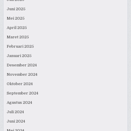
Juni 2025
Mei 2025
April 2025
Maret 2025
Februari 2025
Januari 2025
Desember 2024
November 2024
Oktober 2024
September 2024
Agustus 2024
Juli 2024
Juni 2024
Mei 2024