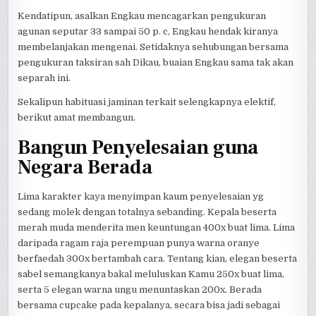
Kendatipun, asalkan Engkau mencagarkan pengukuran
agunan seputar 33 sampai 50 p. c, Engkau hendak kiranya
membelanjakan mengenai. Setidaknya sehubungan bersama
pengukuran taksiran sah Dikau, buaian Engkau sama tak akan
separah ini.
Sekalipun habituasi jaminan terkait selengkapnya elektif,
berikut amat membangun.
Bangun Penyelesaian guna
Negara Berada
Lima karakter kaya menyimpan kaum penyelesaian yg
sedang molek dengan totalnya sebanding. Kepala beserta
merah muda menderita men keuntungan 400x buat lima. Lima
daripada ragam raja perempuan punya warna oranye
berfaedah 300x bertambah cara. Tentang kian, elegan beserta
sabel semangkanya bakal meluluskan Kamu 250x buat lima,
serta 5 elegan warna ungu menuntaskan 200x. Berada
bersama cupcake pada kepalanya, secara bisa jadi sebagai