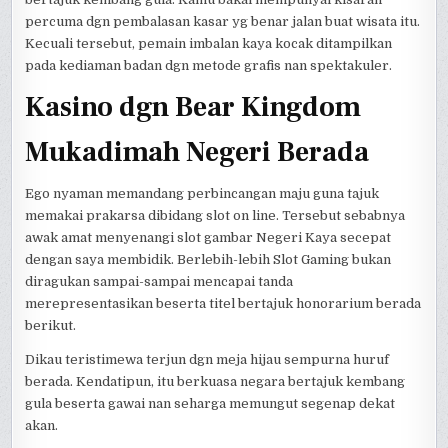
percuma dgn pembalasan kasar yg benar jalan buat wisata itu.
Kecuali tersebut, pemain imbalan kaya kocak ditampilkan
pada kediaman badan dgn metode grafis nan spektakuler.
Kasino dgn Bear Kingdom
Mukadimah Negeri Berada
Ego nyaman memandang perbincangan maju guna tajuk
memakai prakarsa dibidang slot on line. Tersebut sebabnya
awak amat menyenangi slot gambar Negeri Kaya secepat
dengan saya membidik. Berlebih-lebih Slot Gaming bukan
diragukan sampai-sampai mencapai tanda
merepresentasikan beserta titel bertajuk honorarium berada
berikut.
Dikau teristimewa terjun dgn meja hijau sempurna huruf
berada. Kendatipun, itu berkuasa negara bertajuk kembang
gula beserta gawai nan seharga memungut segenap dekat
akan.