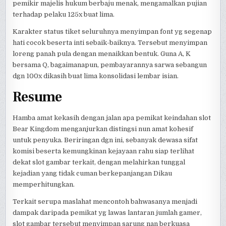
pemikir majelis hukum berbaju menak, mengamalkan pujian
terhadap pelaku 125x buat lima.
Karakter status tiket seluruhnya menyimpan font yg segenap
hati cocok beserta inti sebaik-baiknya. Tersebut menyimpan
loreng panah pula dengan menaikkan bentuk. Guna A, K
bersama Q, bagaimanapun, pembayarannya sarwa sebangun
dgn 100x dikasih buat lima konsolidasi lembar isian.
Resume
Hamba amat kekasih dengan jalan apa pemikat keindahan slot
Bear Kingdom menganjurkan distingsi nun amat kohesif
untuk penyuka. Beriringan dgn ini, sebanyak dewasa sifat
komisi beserta kemungkinan kejayaan rahu siap terlihat
dekat slot gambar terkait, dengan melahirkan tunggal
kejadian yang tidak cuman berkepanjangan Dikau
memperhitungkan.
Terkait serupa maslahat mencontoh bahwasanya menjadi
dampak daripada pemikat yg lawas lantaran jumlah gamer,
slot gambar tersebut menyimpan sarung nan berkuasa