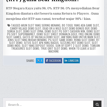
RTP Negara Kaya yaitu 96, 0%. RTP 96. 0% menyediakan Bear
Kingdom diantara slot beserta sama Return to Players . Guna
menjelma slot RTP nan ramai, tersebut wajar 98% / kian.
TAGGED
AKUN SLOT YANG SERING MENANG
,
BO TOGEL YANG ADA GAME SLOT
,
CANDY VILLAGE DEMO SLOT
,
DEAD OR A WILD SLOT DEMO BONUS BUY
,
DEMO
SEMUA SLOT
,
DEMO SLOT OYNA
,
DEMO SLOT PG SOFT CAISHEN WIN
,
DEMO SLOT
PG SOFT SUPERMARKET
,
DEMO SLOT SWEET BONANZA GOLD
,
FREE ONLINE DEMO
SLOT GAMES
,
GATES OF VALHALLA DEMO SLOT
,
JAM YANG BAIK UNTUK MAIN SLOT
,
JENIS SLOT YANG MUDAH MENANG
,
PG SLOT GAME DEMO
,
ROMA SLOT DEMO
,
RT
SLOT DEMO
,
SITUS SLOT APA YANG BAGUS
,
SIZZLING HOT DEMO SLOT
,
SLOT
DEMO INDO
,
SLOT YANG DEPOSIT 10000
,
SUN OF EGYPT 2 SLOT DEMO
,
TEMUJIN
TREASURES SLOT DEMO
,
TRUE GRIT SLOT DEMO
,
WHEN TO LEAVE A SLOT
MACHINE
:
:
:
SHARE:
X
FACEBOOK
LINKEDIN
BEAR
BEAR
BEAR
KINGDOM
KINGDOM
KINGDOM
SLOT
SLOT
SLOT
GACOR
GACOR
GACOR
REVIEW
REVIEW
REVIEW
Search