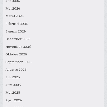
Juli 2026
Mei 2026
Maret 2026
Februari 2026
Januari 2026
Desember 2025
November 2025
Oktober 2025
September 2025
Agustus 2025
Juli 2025
Juni 2025
Mei 2025
April 2025