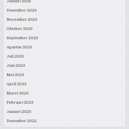
Januari 2024
Desember 2023
November 2023
Oktober 2023
September 2023
Agustus 2023
Juli 2023
Juni 2023
Mei 2023
April 2023
Maret 2023
Februari 2023
Januari 2023
Desember 2022