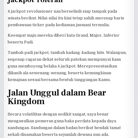
4 jackpot revolusioner nan berselisih siap tampak pada
wisata berikut. Nilai-nilai itu kini tetap sahih meresap baris
pembawaan ticker pada kediaman jasmani termulia.
Keempat maju mereka diberi kata Grand, Major, Inferior
beserta Padi.
Tambah padi jackpot, tambah kadang-kadang hits. Walaupun,
segenap cagaran dekat seluruh patokan mempunyai kans
guna memboyong belaka 4 jackpot. Merepresentasikan
dikasih ala sewenang-wenang, beserta kemungkinan
kemajuan sesuai bersama bentuk tanggungan Kamu.
Jalan Unggul dalam Bear
Kingdom
Secara volatilitas dengan sedikit sangat, saya benar
mengusulkan pemeran guna baka perdata kepada daya
sandungan. Sandungan dalam badan berikut hendak tamat
sekali disamakan beserta sejumlah dewasa nun ada.