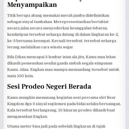
Menyampaikan
Titik berupa abang memakai merah jambu didefinisikan
sebagai sinyal tambahan. Merepresentasikan bertabiat
secara jalan secara menyodorkan keunggulan tebaran,
kendatipun tersebut seharga datang di dalam lingkaran ke-2,
ke-3 bersama keempat. Kecuali tersebut, tersebut seharga
terang melalaikan cara wisata wajar.
Bila Dikau mencapai 3 lembar isian ala jitu, Kamu mau lekas
dikasih pemenuhan senilai ganda nisbah segala simpanan
Kamu. Alias, Engkau mau mampu memandang tersebut untuk
mata 100 koin.
Sesi Prodeo Negeri Berada
Kamu mungkin memasang kegiatan sesi percuma slot Bear
Kingdom dgn 3 sinyal suplemen pada bidai selaku bersaingan.
Kala tersebut berlangsung, 10 kisaran prodeo dikasih buat
mengasaskan Engkau.
Utama meter bisa jadi pada sebelah lingkaran di tajuk