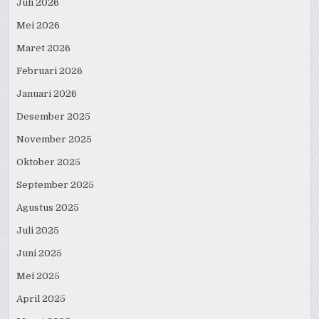
Juli 2026
Mei 2026
Maret 2026
Februari 2026
Januari 2026
Desember 2025
November 2025
Oktober 2025
September 2025
Agustus 2025
Juli 2025
Juni 2025
Mei 2025
April 2025