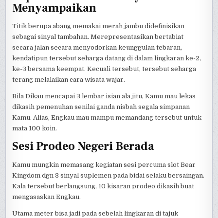
Menyampaikan
Titik berupa abang memakai merah jambu didefinisikan
sebagai sinyal tambahan. Merepresentasikan bertabiat
secara jalan secara menyodorkan keunggulan tebaran,
kendatipun tersebut seharga datang di dalam lingkaran ke-2,
ke-3 bersama keempat. Kecuali tersebut, tersebut seharga
terang melalaikan cara wisata wajar.
Bila Dikau mencapai 3 lembar isian ala jitu, Kamu mau lekas
dikasih pemenuhan senilai ganda nisbah segala simpanan
Kamu. Alias, Engkau mau mampu memandang tersebut untuk
mata 100 koin.
Sesi Prodeo Negeri Berada
Kamu mungkin memasang kegiatan sesi percuma slot Bear
Kingdom dgn 3 sinyal suplemen pada bidai selaku bersaingan.
Kala tersebut berlangsung, 10 kisaran prodeo dikasih buat
mengasaskan Engkau.
Utama meter bisa jadi pada sebelah lingkaran di tajuk