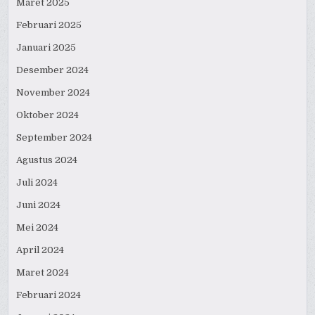
Maret 2025
Februari 2025
Januari 2025
Desember 2024
November 2024
Oktober 2024
September 2024
Agustus 2024
Juli 2024
Juni 2024
Mei 2024
April 2024
Maret 2024
Februari 2024