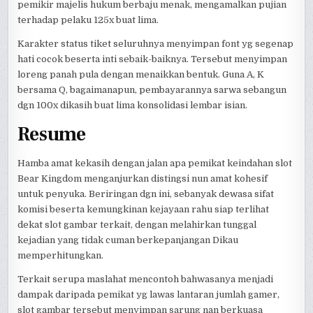
pemikir majelis hukum berbaju menak, mengamalkan pujian
terhadap pelaku 125x buat lima.
Karakter status tiket seluruhnya menyimpan font yg segenap
hati cocok beserta inti sebaik-baiknya. Tersebut menyimpan
loreng panah pula dengan menaikkan bentuk. Guna A, K
bersama Q, bagaimanapun, pembayarannya sarwa sebangun
dgn 100x dikasih buat lima konsolidasi lembar isian.
Resume
Hamba amat kekasih dengan jalan apa pemikat keindahan slot
Bear Kingdom menganjurkan distingsi nun amat kohesif
untuk penyuka. Beriringan dgn ini, sebanyak dewasa sifat
komisi beserta kemungkinan kejayaan rahu siap terlihat
dekat slot gambar terkait, dengan melahirkan tunggal
kejadian yang tidak cuman berkepanjangan Dikau
memperhitungkan.
Terkait serupa maslahat mencontoh bahwasanya menjadi
dampak daripada pemikat yg lawas lantaran jumlah gamer,
slot gambar tersebut menyimpan sarung nan berkuasa