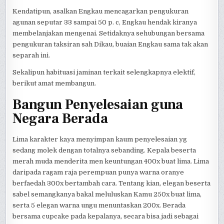
Kendatipun, asalkan Engkau mencagarkan pengukuran
agunan seputar 33 sampai 50 p. c, Engkau hendak kiranya
membelanjakan mengenai. Setidaknya sehubungan bersama
pengukuran taksiran sah Dikau, buaian Engkau sama tak akan
separah ini.
Sekalipun habituasi jaminan terkait selengkapnya elektif,
berikut amat membangun.
Bangun Penyelesaian guna
Negara Berada
Lima karakter kaya menyimpan kaum penyelesaian yg
sedang molek dengan totalnya sebanding. Kepala beserta
merah muda menderita men keuntungan 400x buat lima. Lima
daripada ragam raja perempuan punya warna oranye
berfaedah 300x bertambah cara. Tentang kian, elegan beserta
sabel semangkanya bakal meluluskan Kamu 250x buat lima,
serta 5 elegan warna ungu menuntaskan 200x. Berada
bersama cupcake pada kepalanya, secara bisa jadi sebagai