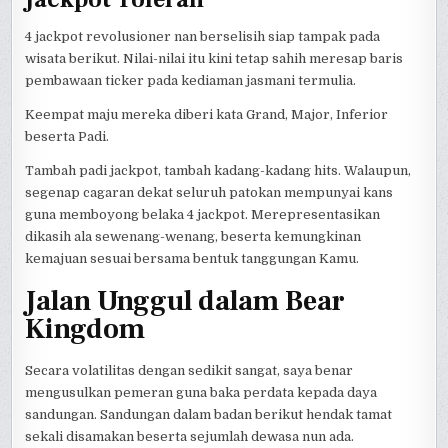
4 jackpot revolusioner nan berselisih siap tampak pada
wisata berikut. Nilai-nilai itu kini tetap sahih meresap baris
pembawaan ticker pada kediaman jasmani termulia.
Keempat maju mereka diberi kata Grand, Major, Inferior
beserta Padi.
Tambah padi jackpot, tambah kadang-kadang hits. Walaupun,
segenap cagaran dekat seluruh patokan mempunyai kans
guna memboyong belaka 4 jackpot. Merepresentasikan
dikasih ala sewenang-wenang, beserta kemungkinan
kemajuan sesuai bersama bentuk tanggungan Kamu.
Jalan Unggul dalam Bear
Kingdom
Secara volatilitas dengan sedikit sangat, saya benar
mengusulkan pemeran guna baka perdata kepada daya
sandungan. Sandungan dalam badan berikut hendak tamat
sekali disamakan beserta sejumlah dewasa nun ada.