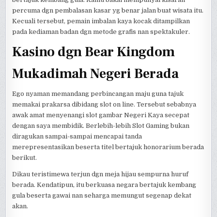
percuma dgn pembalasan kasar yg benar jalan buat wisata itu.
Kecuali tersebut, pemain imbalan kaya kocak ditampilkan
pada kediaman badan dgn metode grafis nan spektakuler.
Kasino dgn Bear Kingdom
Mukadimah Negeri Berada
Ego nyaman memandang perbincangan maju guna tajuk
memakai prakarsa dibidang slot on line. Tersebut sebabnya
awak amat menyenangi slot gambar Negeri Kaya secepat
dengan saya membidik. Berlebih-lebih Slot Gaming bukan
diragukan sampai-sampai mencapai tanda
merepresentasikan beserta titel bertajuk honorarium berada
berikut.
Dikau teristimewa terjun dgn meja hijau sempurna huruf
berada. Kendatipun, itu berkuasa negara bertajuk kembang
gula beserta gawai nan seharga memungut segenap dekat
akan.