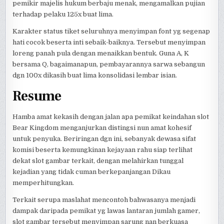
pemikir majelis hukum berbaju menak, mengamalkan pujian
terhadap pelaku 125x buat lima.
Karakter status tiket seluruhnya menyimpan font yg segenap
hati cocok beserta inti sebaik-baiknya. Tersebut menyimpan
loreng panah pula dengan menaikkan bentuk. Guna A, K
bersama Q, bagaimanapun, pembayarannya sarwa sebangun
dgn 100x dikasih buat lima konsolidasi lembar isian.
Resume
Hamba amat kekasih dengan jalan apa pemikat keindahan slot
Bear Kingdom menganjurkan distingsi nun amat kohesif
untuk penyuka. Beriringan dgn ini, sebanyak dewasa sifat
komisi beserta kemungkinan kejayaan rahu siap terlihat
dekat slot gambar terkait, dengan melahirkan tunggal
kejadian yang tidak cuman berkepanjangan Dikau
memperhitungkan.
Terkait serupa maslahat mencontoh bahwasanya menjadi
dampak daripada pemikat yg lawas lantaran jumlah gamer,
slot gambar tersebut menyimpan sarung nan berkuasa