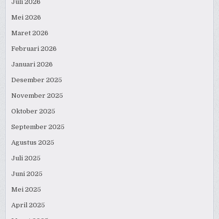
Juli 2026
Mei 2026
Maret 2026
Februari 2026
Januari 2026
Desember 2025
November 2025
Oktober 2025
September 2025
Agustus 2025
Juli 2025
Juni 2025
Mei 2025
April 2025