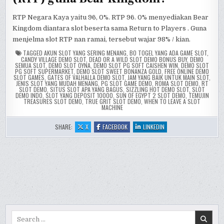
RTP Negara Kaya yaitu 96, 0%. RTP 96. 0% menyediakan Bear
Kingdom diantara slot beserta sama Return to Players . Guna
menjelma slot RTP nan ramai, tersebut wajar 98% / kian.
TAGGED
AKUN SLOT YANG SERING MENANG
,
BO TOGEL YANG ADA GAME SLOT
,
CANDY VILLAGE DEMO SLOT
,
DEAD OR A WILD SLOT DEMO BONUS BUY
,
DEMO
SEMUA SLOT
,
DEMO SLOT OYNA
,
DEMO SLOT PG SOFT CAISHEN WIN
,
DEMO SLOT
PG SOFT SUPERMARKET
,
DEMO SLOT SWEET BONANZA GOLD
,
FREE ONLINE DEMO
SLOT GAMES
,
GATES OF VALHALLA DEMO SLOT
,
JAM YANG BAIK UNTUK MAIN SLOT
,
JENIS SLOT YANG MUDAH MENANG
,
PG SLOT GAME DEMO
,
ROMA SLOT DEMO
,
RT
SLOT DEMO
,
SITUS SLOT APA YANG BAGUS
,
SIZZLING HOT DEMO SLOT
,
SLOT
DEMO INDO
,
SLOT YANG DEPOSIT 10000
,
SUN OF EGYPT 2 SLOT DEMO
,
TEMUJIN
TREASURES SLOT DEMO
,
TRUE GRIT SLOT DEMO
,
WHEN TO LEAVE A SLOT
MACHINE
:
:
:
SHARE:
X
FACEBOOK
LINKEDIN
BEAR
BEAR
BEAR
KINGDOM
KINGDOM
KINGDOM
SLOT
SLOT
SLOT
GACOR
GACOR
GACOR
REVIEW
REVIEW
REVIEW
Search