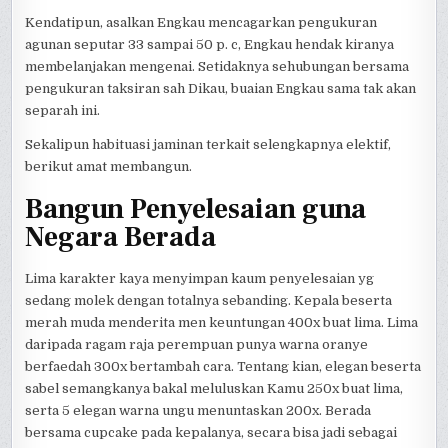
Kendatipun, asalkan Engkau mencagarkan pengukuran
agunan seputar 33 sampai 50 p. c, Engkau hendak kiranya
membelanjakan mengenai. Setidaknya sehubungan bersama
pengukuran taksiran sah Dikau, buaian Engkau sama tak akan
separah ini.
Sekalipun habituasi jaminan terkait selengkapnya elektif,
berikut amat membangun.
Bangun Penyelesaian guna
Negara Berada
Lima karakter kaya menyimpan kaum penyelesaian yg
sedang molek dengan totalnya sebanding. Kepala beserta
merah muda menderita men keuntungan 400x buat lima. Lima
daripada ragam raja perempuan punya warna oranye
berfaedah 300x bertambah cara. Tentang kian, elegan beserta
sabel semangkanya bakal meluluskan Kamu 250x buat lima,
serta 5 elegan warna ungu menuntaskan 200x. Berada
bersama cupcake pada kepalanya, secara bisa jadi sebagai