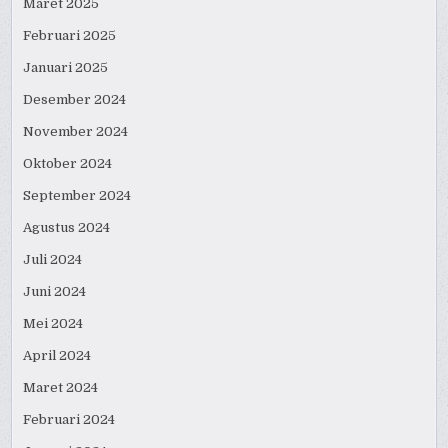
Maret 2025
Februari 2025
Januari 2025
Desember 2024
November 2024
Oktober 2024
September 2024
Agustus 2024
Juli 2024
Juni 2024
Mei 2024
April 2024
Maret 2024
Februari 2024