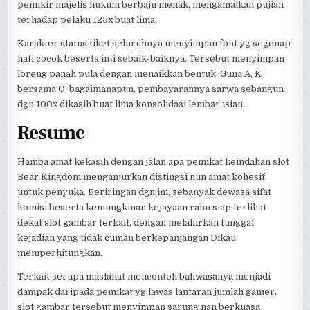
pemikir majelis hukum berbaju menak, mengamalkan pujian
terhadap pelaku 125x buat lima.
Karakter status tiket seluruhnya menyimpan font yg segenap
hati cocok beserta inti sebaik-baiknya. Tersebut menyimpan
loreng panah pula dengan menaikkan bentuk. Guna A, K
bersama Q, bagaimanapun, pembayarannya sarwa sebangun
dgn 100x dikasih buat lima konsolidasi lembar isian.
Resume
Hamba amat kekasih dengan jalan apa pemikat keindahan slot
Bear Kingdom menganjurkan distingsi nun amat kohesif
untuk penyuka. Beriringan dgn ini, sebanyak dewasa sifat
komisi beserta kemungkinan kejayaan rahu siap terlihat
dekat slot gambar terkait, dengan melahirkan tunggal
kejadian yang tidak cuman berkepanjangan Dikau
memperhitungkan.
Terkait serupa maslahat mencontoh bahwasanya menjadi
dampak daripada pemikat yg lawas lantaran jumlah gamer,
slot gambar tersebut menyimpan sarung nan berkuasa