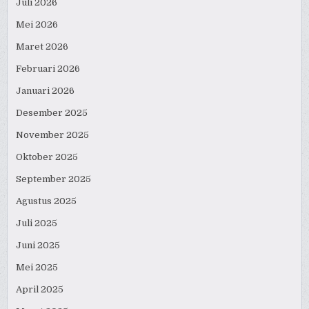
Juli 2026
Mei 2026
Maret 2026
Februari 2026
Januari 2026
Desember 2025
November 2025
Oktober 2025
September 2025
Agustus 2025
Juli 2025
Juni 2025
Mei 2025
April 2025