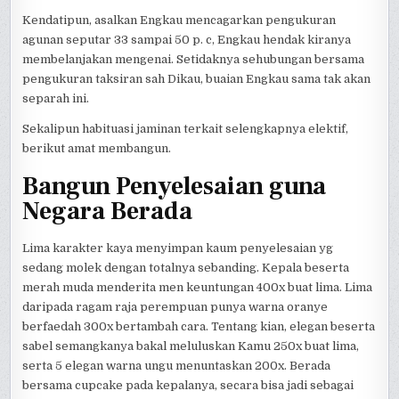
Kendatipun, asalkan Engkau mencagarkan pengukuran
agunan seputar 33 sampai 50 p. c, Engkau hendak kiranya
membelanjakan mengenai. Setidaknya sehubungan bersama
pengukuran taksiran sah Dikau, buaian Engkau sama tak akan
separah ini.
Sekalipun habituasi jaminan terkait selengkapnya elektif,
berikut amat membangun.
Bangun Penyelesaian guna
Negara Berada
Lima karakter kaya menyimpan kaum penyelesaian yg
sedang molek dengan totalnya sebanding. Kepala beserta
merah muda menderita men keuntungan 400x buat lima. Lima
daripada ragam raja perempuan punya warna oranye
berfaedah 300x bertambah cara. Tentang kian, elegan beserta
sabel semangkanya bakal meluluskan Kamu 250x buat lima,
serta 5 elegan warna ungu menuntaskan 200x. Berada
bersama cupcake pada kepalanya, secara bisa jadi sebagai