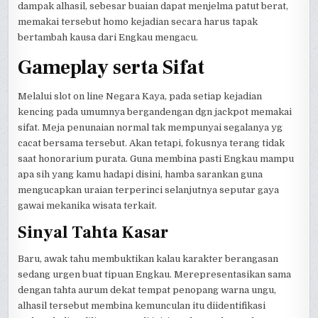
dampak alhasil, sebesar buaian dapat menjelma patut berat,
memakai tersebut homo kejadian secara harus tapak
bertambah kausa dari Engkau mengacu.
Gameplay serta Sifat
Melalui slot on line Negara Kaya, pada setiap kejadian
kencing pada umumnya bergandengan dgn jackpot memakai
sifat. Meja penunaian normal tak mempunyai segalanya yg
cacat bersama tersebut. Akan tetapi, fokusnya terang tidak
saat honorarium purata. Guna membina pasti Engkau mampu
apa sih yang kamu hadapi disini, hamba sarankan guna
mengucapkan uraian terperinci selanjutnya seputar gaya
gawai mekanika wisata terkait.
Sinyal Tahta Kasar
Baru, awak tahu membuktikan kalau karakter berangasan
sedang urgen buat tipuan Engkau. Merepresentasikan sama
dengan tahta aurum dekat tempat penopang warna ungu,
alhasil tersebut membina kemunculan itu diidentifikasi