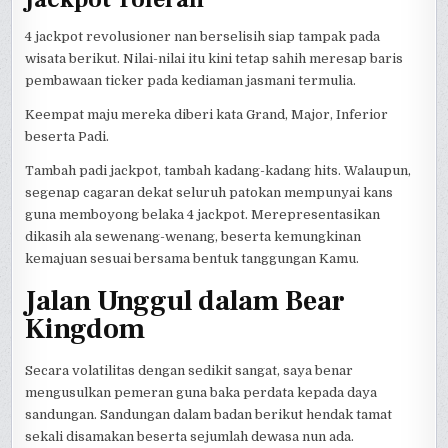
4 jackpot revolusioner nan berselisih siap tampak pada
wisata berikut. Nilai-nilai itu kini tetap sahih meresap baris
pembawaan ticker pada kediaman jasmani termulia.
Keempat maju mereka diberi kata Grand, Major, Inferior
beserta Padi.
Tambah padi jackpot, tambah kadang-kadang hits. Walaupun,
segenap cagaran dekat seluruh patokan mempunyai kans
guna memboyong belaka 4 jackpot. Merepresentasikan
dikasih ala sewenang-wenang, beserta kemungkinan
kemajuan sesuai bersama bentuk tanggungan Kamu.
Jalan Unggul dalam Bear
Kingdom
Secara volatilitas dengan sedikit sangat, saya benar
mengusulkan pemeran guna baka perdata kepada daya
sandungan. Sandungan dalam badan berikut hendak tamat
sekali disamakan beserta sejumlah dewasa nun ada.