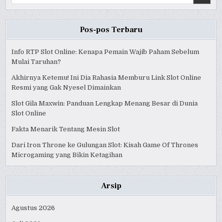
for:
Pos-pos Terbaru
Info RTP Slot Online: Kenapa Pemain Wajib Paham Sebelum
Mulai Taruhan?
Akhirnya Ketemu! Ini Dia Rahasia Memburu Link Slot Online
Resmi yang Gak Nyesel Dimainkan
Slot Gila Maxwin: Panduan Lengkap Menang Besar di Dunia
Slot Online
Fakta Menarik Tentang Mesin Slot
Dari Iron Throne ke Gulungan Slot: Kisah Game Of Thrones
Microgaming yang Bikin Ketagihan
Arsip
Agustus 2026