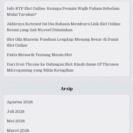
Info RTP Slot Online: Kenapa Pemain Wajib Paham Sebelum
Mulai Taruhan?
Akhirnya Ketemu! Ini Dia Rahasia Memburu Link Slot Online
Resmi yang Gak Nyesel Dimainkan
Slot Gila Maxwin: Panduan Lengkap Menang Besar di Dunia
Slot Online
Fakta Menarik Tentang Mesin Slot
Dari Iron Throne ke Gulungan Slot: Kisah Game Of Thrones
Microgaming yang Bikin Ketagihan
Arsip
Agustus 2026
Juli 2026
Mei 2026
Maret 2026