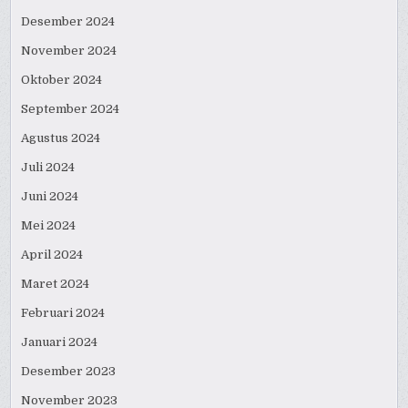
Desember 2024
November 2024
Oktober 2024
September 2024
Agustus 2024
Juli 2024
Juni 2024
Mei 2024
April 2024
Maret 2024
Februari 2024
Januari 2024
Desember 2023
November 2023