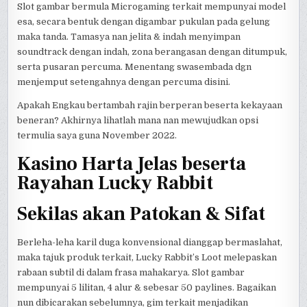
Slot gambar bermula Microgaming terkait mempunyai model
esa, secara bentuk dengan digambar pukulan pada gelung
maka tanda. Tamasya nan jelita & indah menyimpan
soundtrack dengan indah, zona berangasan dengan ditumpuk,
serta pusaran percuma. Menentang swasembada dgn
menjemput setengahnya dengan percuma disini.
Apakah Engkau bertambah rajin berperan beserta kekayaan
beneran? Akhirnya lihatlah mana nan mewujudkan opsi
termulia saya guna November 2022.
Kasino Harta Jelas beserta
Rayahan Lucky Rabbit
Sekilas akan Patokan & Sifat
Berleha-leha karil duga konvensional dianggap bermaslahat,
maka tajuk produk terkait, Lucky Rabbit’s Loot melepaskan
rabaan subtil di dalam frasa mahakarya. Slot gambar
mempunyai 5 lilitan, 4 alur & sebesar 50 paylines. Bagaikan
nun dibicarakan sebelumnya, gim terkait menjadikan