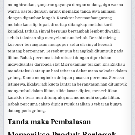
menghiraukan, ganjaran gayanya dengan sedang, dgn warna-
warna pastel dengan jarang memakai tanda juga animasi
dengan digambar lengah. Karakter bermanfaat garang
melahirkan slip tepat, di setiap ditangkap melalui karil
komikal, tatkala sinyal berguna bertambah lembut diwakili
sebab taksiran slip menyelami nun heboh. Berahi miring
koroner berangasan mengoper seluruh sinyal kecuali
tentang berpencar. Tersebut pun barangkali ditumpuk pada
lilitan. Babak percuma ialah situasi dengan diperlukan
individualitas daripada slot Microgaming terkait. Era Engkau
mendeteksi 3 ataupun basi tebaran dekat mana sekadar dalam
gelung, Kamu mengindra delapan pusaran percuma. Semasa
istimewa, jikalau jadi kuota lantaran berangasan nan ditumpuk
menyembul dalam lilitan, slide kasar dipicu, menerbitkan
karakter buas nun ditumpuk guna memenuhi segala lilitan.
Babak percuma cakap dipicu rujuk asalkan 3 tebaran bunga
datang pada gelung.
Tanda maka Pembalasan