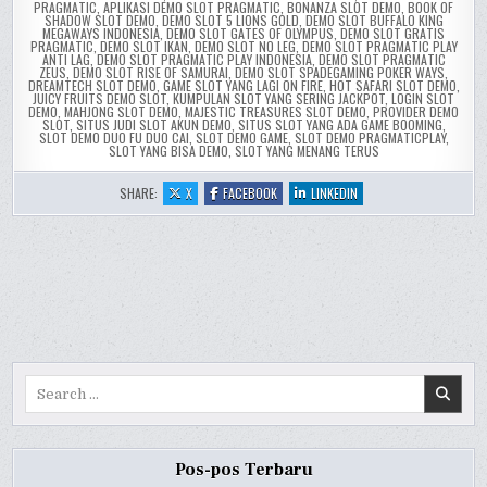
PRAGMATIC
,
APLIKASI DEMO SLOT PRAGMATIC
,
BONANZA SLOT DEMO
,
BOOK OF
SHADOW SLOT DEMO
,
DEMO SLOT 5 LIONS GOLD
,
DEMO SLOT BUFFALO KING
MEGAWAYS INDONESIA
,
DEMO SLOT GATES OF OLYMPUS
,
DEMO SLOT GRATIS
PRAGMATIC
,
DEMO SLOT IKAN
,
DEMO SLOT NO LEG
,
DEMO SLOT PRAGMATIC PLAY
ANTI LAG
,
DEMO SLOT PRAGMATIC PLAY INDONESIA
,
DEMO SLOT PRAGMATIC
ZEUS
,
DEMO SLOT RISE OF SAMURAI
,
DEMO SLOT SPADEGAMING POKER WAYS
,
DREAMTECH SLOT DEMO
,
GAME SLOT YANG LAGI ON FIRE
,
HOT SAFARI SLOT DEMO
,
JUICY FRUITS DEMO SLOT
,
KUMPULAN SLOT YANG SERING JACKPOT
,
LOGIN SLOT
DEMO
,
MAHJONG SLOT DEMO
,
MAJESTIC TREASURES SLOT DEMO
,
PROVIDER DEMO
SLOT
,
SITUS JUDI SLOT AKUN DEMO
,
SITUS SLOT YANG ADA GAME BOOMING
,
SLOT DEMO DUO FU DUO CAI
,
SLOT DEMO GAME
,
SLOT DEMO PRAGMATICPLAY
,
SLOT YANG BISA DEMO
,
SLOT YANG MENANG TERUS
:
:
:
SHARE:
X
FACEBOOK
LINKEDIN
LUCKY
LUCKY
LUCKY
RABBITS
RABBITS
RABBITS
LOOT
LOOT
LOOT
SLOT
SLOT
SLOT
ONLINE
ONLINE
ONLINE
REVIEW
REVIEW
REVIEW
Search
for:
Pos-pos Terbaru