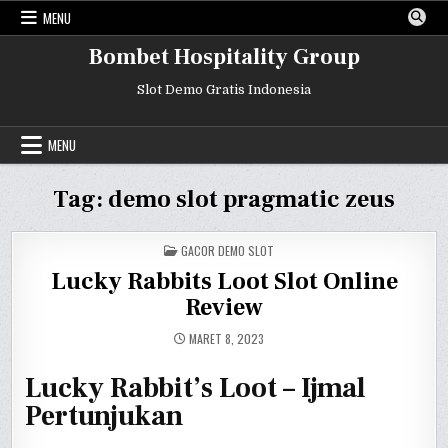
Skip
MENU
to
content
Bombet Hospitality Group
Slot Demo Gratis Indonesia
MENU
Tag:
demo slot pragmatic zeus
POSTED
GACOR DEMO SLOT
IN
Lucky Rabbits Loot Slot Online
Review
MARET 8, 2023
Lucky Rabbit’s Loot – Ijmal
Pertunjukan