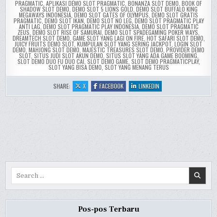
PRAGMATIC
,
APLIKASI DEMO SLOT PRAGMATIC
,
BONANZA SLOT DEMO
,
BOOK OF
SHADOW SLOT DEMO
,
DEMO SLOT 5 LIONS GOLD
,
DEMO SLOT BUFFALO KING
MEGAWAYS INDONESIA
,
DEMO SLOT GATES OF OLYMPUS
,
DEMO SLOT GRATIS
PRAGMATIC
,
DEMO SLOT IKAN
,
DEMO SLOT NO LEG
,
DEMO SLOT PRAGMATIC PLAY
ANTI LAG
,
DEMO SLOT PRAGMATIC PLAY INDONESIA
,
DEMO SLOT PRAGMATIC
ZEUS
,
DEMO SLOT RISE OF SAMURAI
,
DEMO SLOT SPADEGAMING POKER WAYS
,
DREAMTECH SLOT DEMO
,
GAME SLOT YANG LAGI ON FIRE
,
HOT SAFARI SLOT DEMO
,
JUICY FRUITS DEMO SLOT
,
KUMPULAN SLOT YANG SERING JACKPOT
,
LOGIN SLOT
DEMO
,
MAHJONG SLOT DEMO
,
MAJESTIC TREASURES SLOT DEMO
,
PROVIDER DEMO
SLOT
,
SITUS JUDI SLOT AKUN DEMO
,
SITUS SLOT YANG ADA GAME BOOMING
,
SLOT DEMO DUO FU DUO CAI
,
SLOT DEMO GAME
,
SLOT DEMO PRAGMATICPLAY
,
SLOT YANG BISA DEMO
,
SLOT YANG MENANG TERUS
:
:
:
SHARE:
X
FACEBOOK
LINKEDIN
LUCKY
LUCKY
LUCKY
RABBITS
RABBITS
RABBITS
LOOT
LOOT
LOOT
SLOT
SLOT
SLOT
ONLINE
ONLINE
ONLINE
REVIEW
REVIEW
REVIEW
Search
for:
Pos-pos Terbaru