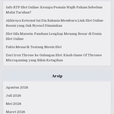
Info RTP Slot Online: Kenapa Pemain Wajib Paham Sebelum
Mulai Taruhan?
Akhirnya Ketemu! Ini Dia Rahasia Memburu Link Slot Online
Resmi yang Gak Nyesel Dimainkan
Slot Gila Maxwin: Panduan Lengkap Menang Besar di Dunia
Slot Online
Fakta Menarik Tentang Mesin Slot
Dari Iron Throne ke Gulungan Slot: Kisah Game Of Thrones
Microgaming yang Bikin Ketagihan
Arsip
Agustus 2026
Juli 2026
Mei 2026
Maret 2026