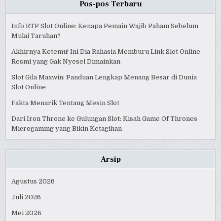
Pos-pos Terbaru
Info RTP Slot Online: Kenapa Pemain Wajib Paham Sebelum
Mulai Taruhan?
Akhirnya Ketemu! Ini Dia Rahasia Memburu Link Slot Online
Resmi yang Gak Nyesel Dimainkan
Slot Gila Maxwin: Panduan Lengkap Menang Besar di Dunia
Slot Online
Fakta Menarik Tentang Mesin Slot
Dari Iron Throne ke Gulungan Slot: Kisah Game Of Thrones
Microgaming yang Bikin Ketagihan
Arsip
Agustus 2026
Juli 2026
Mei 2026