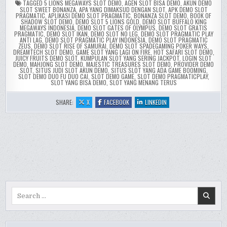
TAGGED
5 LIONS MEGAWAYS SLOT DEMO
,
AGEN SLOT BISA DEMO
,
AKUN DEMO
SLOT SWEET BONANZA
,
APA YANG DIMAKSUD DENGAN SLOT
,
APK DEMO SLOT
PRAGMATIC
,
APLIKASI DEMO SLOT PRAGMATIC
,
BONANZA SLOT DEMO
,
BOOK OF
SHADOW SLOT DEMO
,
DEMO SLOT 5 LIONS GOLD
,
DEMO SLOT BUFFALO KING
MEGAWAYS INDONESIA
,
DEMO SLOT GATES OF OLYMPUS
,
DEMO SLOT GRATIS
PRAGMATIC
,
DEMO SLOT IKAN
,
DEMO SLOT NO LEG
,
DEMO SLOT PRAGMATIC PLAY
ANTI LAG
,
DEMO SLOT PRAGMATIC PLAY INDONESIA
,
DEMO SLOT PRAGMATIC
ZEUS
,
DEMO SLOT RISE OF SAMURAI
,
DEMO SLOT SPADEGAMING POKER WAYS
,
DREAMTECH SLOT DEMO
,
GAME SLOT YANG LAGI ON FIRE
,
HOT SAFARI SLOT DEMO
,
JUICY FRUITS DEMO SLOT
,
KUMPULAN SLOT YANG SERING JACKPOT
,
LOGIN SLOT
DEMO
,
MAHJONG SLOT DEMO
,
MAJESTIC TREASURES SLOT DEMO
,
PROVIDER DEMO
SLOT
,
SITUS JUDI SLOT AKUN DEMO
,
SITUS SLOT YANG ADA GAME BOOMING
,
SLOT DEMO DUO FU DUO CAI
,
SLOT DEMO GAME
,
SLOT DEMO PRAGMATICPLAY
,
SLOT YANG BISA DEMO
,
SLOT YANG MENANG TERUS
:
:
:
SHARE:
X
FACEBOOK
LINKEDIN
LUCKY
LUCKY
LUCKY
RABBITS
RABBITS
RABBITS
LOOT
LOOT
LOOT
SLOT
SLOT
SLOT
ONLINE
ONLINE
ONLINE
REVIEW
REVIEW
REVIEW
Search
for: