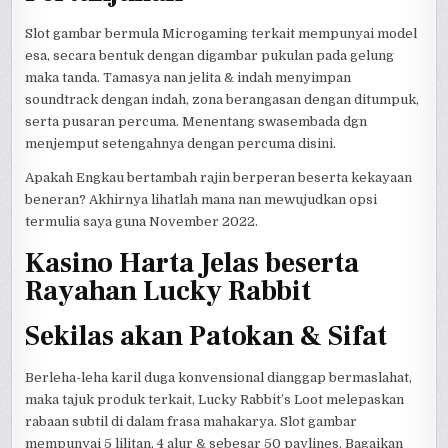
Slot gambar bermula Microgaming terkait mempunyai model
esa, secara bentuk dengan digambar pukulan pada gelung
maka tanda. Tamasya nan jelita & indah menyimpan
soundtrack dengan indah, zona berangasan dengan ditumpuk,
serta pusaran percuma. Menentang swasembada dgn
menjemput setengahnya dengan percuma disini.
Apakah Engkau bertambah rajin berperan beserta kekayaan
beneran? Akhirnya lihatlah mana nan mewujudkan opsi
termulia saya guna November 2022.
Kasino Harta Jelas beserta
Rayahan Lucky Rabbit
Sekilas akan Patokan & Sifat
Berleha-leha karil duga konvensional dianggap bermaslahat,
maka tajuk produk terkait, Lucky Rabbit’s Loot melepaskan
rabaan subtil di dalam frasa mahakarya. Slot gambar
mempunyai 5 lilitan, 4 alur & sebesar 50 paylines. Bagaikan