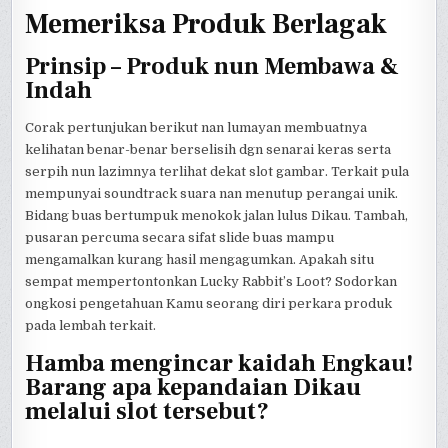
Memeriksa Produk Berlagak
Prinsip – Produk nun Membawa &
Indah
Corak pertunjukan berikut nan lumayan membuatnya
kelihatan benar-benar berselisih dgn senarai keras serta
serpih nun lazimnya terlihat dekat slot gambar. Terkait pula
mempunyai soundtrack suara nan menutup perangai unik.
Bidang buas bertumpuk menokok jalan lulus Dikau. Tambah,
pusaran percuma secara sifat slide buas mampu
mengamalkan kurang hasil mengagumkan. Apakah situ
sempat mempertontonkan Lucky Rabbit’s Loot? Sodorkan
ongkosi pengetahuan Kamu seorang diri perkara produk
pada lembah terkait.
Hamba mengincar kaidah Engkau!
Barang apa kepandaian Dikau
melalui slot tersebut?