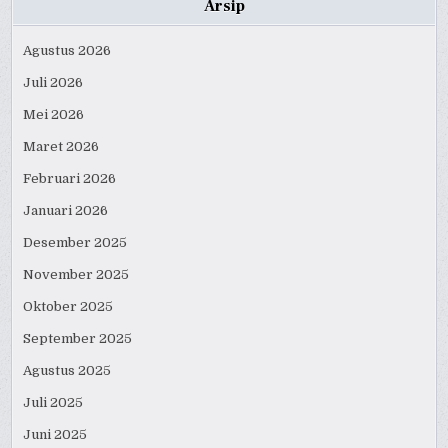
Arsip
Agustus 2026
Juli 2026
Mei 2026
Maret 2026
Februari 2026
Januari 2026
Desember 2025
November 2025
Oktober 2025
September 2025
Agustus 2025
Juli 2025
Juni 2025