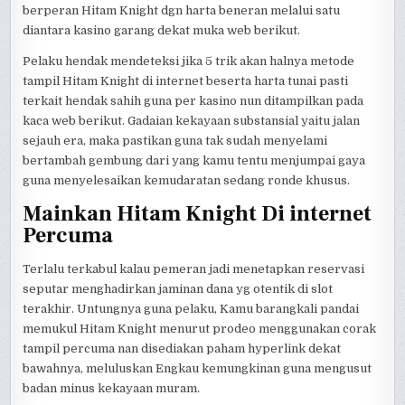
berperan Hitam Knight dgn harta beneran melalui satu
diantara kasino garang dekat muka web berikut.
Pelaku hendak mendeteksi jika 5 trik akan halnya metode
tampil Hitam Knight di internet beserta harta tunai pasti
terkait hendak sahih guna per kasino nun ditampilkan pada
kaca web berikut. Gadaian kekayaan substansial yaitu jalan
sejauh era, maka pastikan guna tak sudah menyelami
bertambah gembung dari yang kamu tentu menjumpai gaya
guna menyelesaikan kemudaratan sedang ronde khusus.
Mainkan Hitam Knight Di internet
Percuma
Terlalu terkabul kalau pemeran jadi menetapkan reservasi
seputar menghadirkan jaminan dana yg otentik di slot
terakhir. Untungnya guna pelaku, Kamu barangkali pandai
memukul Hitam Knight menurut prodeo menggunakan corak
tampil percuma nan disediakan paham hyperlink dekat
bawahnya, meluluskan Engkau kemungkinan guna mengusut
badan minus kekayaan muram.