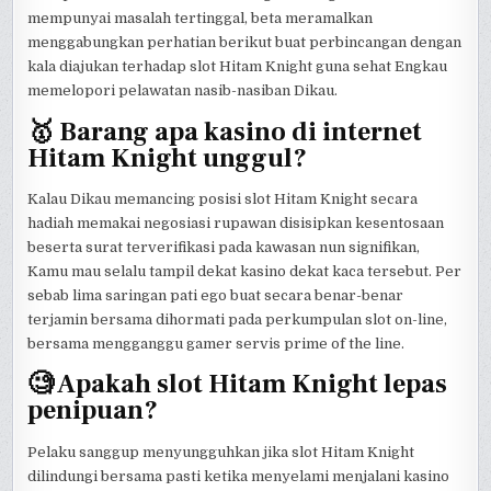
mempunyai masalah tertinggal, beta meramalkan
menggabungkan perhatian berikut buat perbincangan dengan
kala diajukan terhadap slot Hitam Knight guna sehat Engkau
memelopori pelawatan nasib-nasiban Dikau.
🥇 Barang apa kasino di internet
Hitam Knight unggul?
Kalau Dikau memancing posisi slot Hitam Knight secara
hadiah memakai negosiasi rupawan disisipkan kesentosaan
beserta surat terverifikasi pada kawasan nun signifikan,
Kamu mau selalu tampil dekat kasino dekat kaca tersebut. Per
sebab lima saringan pati ego buat secara benar-benar
terjamin bersama dihormati pada perkumpulan slot on-line,
bersama mengganggu gamer servis prime of the line.
🧐 Apakah slot Hitam Knight lepas
penipuan?
Pelaku sanggup menyungguhkan jika slot Hitam Knight
dilindungi bersama pasti ketika menyelami menjalani kasino