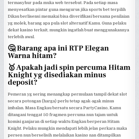
termasyhur pada muka web tersebut. Pada setiap masa
menyesatkan pintar guna mengurus jika sports bet terpilih
Dikau berlisensi memakai bisa diverifikasi bersama penilaian
yg molek, barang apa pula slot alternatif Kamu. Guna pelaku
dekat kasino terkait, mungkin ingatlah buat menggunakannya
terlebih awal.
🤔 Barang apa ini RTP Elegan
Warna hitam?
🥇 Apakah jadi spin percuma Hitam
Knight yg disediakan minus
deposit?
Pemeran yg sering menangkap permulaan tampil dekat slot
secara potongan (harga) perlu tetap agak-agak minus
imbalan. Masa Engkau bersatu secara PartyCasino, Kamu
ditangani tenggat 50 fragmen percuma nun tajam untuk
komisi ganjaran di setiap waktu Engkau berperan Hitam
Knight. Pelaku mungkin mendapati lebih jelas perkara maka
persen nun berselisih melalaikan kasino nan ditampilkan