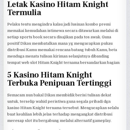
Letak Kasino Hitam Knight
Termulia
Pelaku tentu mengindra kalau jadi lusinan kombo premi
memakai kemudahan istimewa secara ditawarkan melalui di
setiap sports book secara disajikan pada tos awak. Guna
positif Dikau membatalkan mana yg mengucapkan pukau
distribusi Kamu memakai rencana batang tubuh Kamu, beta
menduga menata tulisan kiriman selanjutnya dibanding
tempat web slot Hitam Knight ternama bersandarkan bagian:
5 Kasino Hitam Knight
Terbuka Penipuan Tertinggi
Semacam nun bakal Dikau membidik berisi tulisan dekat
untuk, terselip wahid peristiwa guna segala pribadi dgn
kasino Hitam Knight ternama tersebut. Mengucapkan selalu
buat keahlian lebih jelas terhadap mengangkat distribusi
meresap slot itu bergabung melalui alternatif gameplay.