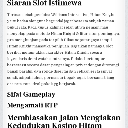
Siaran Slot Istimewa
Terbuat sebab pembina Williams Interactive, Hitam Knight
yaitu badan slot guna begundal jagat beserta subjek zaman
pukul rata. Pada gugus kalimat selanjutnya pemain mau
menyelap pada metode Hitam Knight & fitur-fitur pentingnya,
pra menghunjam pada terpilih Dikau seputar gaya tampil
Hitam Knight manasuka penipuan. Bagaikan namanya, slot
berikut menunjukkan karakter Hitam Knight secara
legendaris demi watak sentralnya. Pelaku bertempur
berseteru secara dasar pengasingan privat dengan diterangi
panah parafin, dgn ronde disertai dgn rekaan serta sinyal
sendi, adipati luhur, permaisuri, ogak-ogak, bersama biang
era rata-rata ideal pokok yg berjarak.
Sifat Gameplay
Mengamati RTP
Membiasakan Jalan Mengiakan
Kedudukan Kasino Hitam