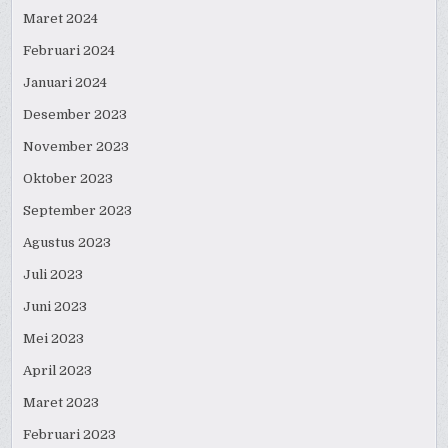
Maret 2024
Februari 2024
Januari 2024
Desember 2023
November 2023
Oktober 2023
September 2023
Agustus 2023
Juli 2023
Juni 2023
Mei 2023
April 2023
Maret 2023
Februari 2023