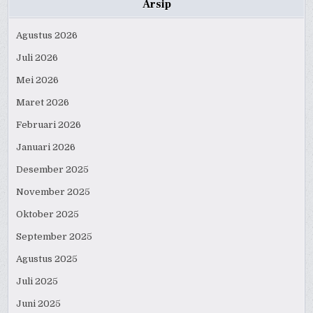
Arsip
Agustus 2026
Juli 2026
Mei 2026
Maret 2026
Februari 2026
Januari 2026
Desember 2025
November 2025
Oktober 2025
September 2025
Agustus 2025
Juli 2025
Juni 2025