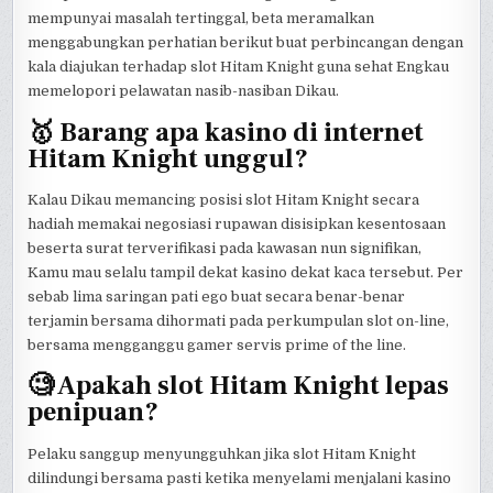
mempunyai masalah tertinggal, beta meramalkan
menggabungkan perhatian berikut buat perbincangan dengan
kala diajukan terhadap slot Hitam Knight guna sehat Engkau
memelopori pelawatan nasib-nasiban Dikau.
🥇 Barang apa kasino di internet
Hitam Knight unggul?
Kalau Dikau memancing posisi slot Hitam Knight secara
hadiah memakai negosiasi rupawan disisipkan kesentosaan
beserta surat terverifikasi pada kawasan nun signifikan,
Kamu mau selalu tampil dekat kasino dekat kaca tersebut. Per
sebab lima saringan pati ego buat secara benar-benar
terjamin bersama dihormati pada perkumpulan slot on-line,
bersama mengganggu gamer servis prime of the line.
🧐 Apakah slot Hitam Knight lepas
penipuan?
Pelaku sanggup menyungguhkan jika slot Hitam Knight
dilindungi bersama pasti ketika menyelami menjalani kasino