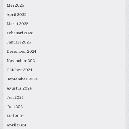
Mei 2025
April 2025
Maret 2025
Februari 2025
Januari 2025
Desember 2024
November 2024
Oktober 2024
September 2024
Agustus 2024
Juli 2024
Juni 2024
Mei 2024
April 2024