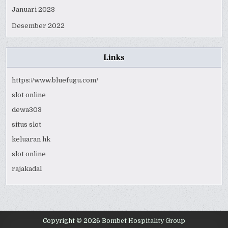
Januari 2023
Desember 2022
Links
https://www.bluefugu.com/
slot online
dewa303
situs slot
keluaran hk
slot online
rajakadal
Copyright © 2026 Bombet Hospitality Group