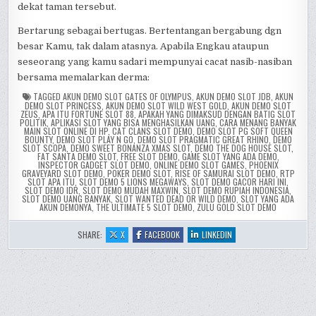
dekat taman tersebut.
Bertarung sebagai bertugas. Bertentangan bergabung dgn
besar Kamu, tak dalam atasnya. Apabila Engkau ataupun
seseorang yang kamu sadari mempunyai cacat nasib-nasiban
bersama memalarkan derma:
TAGGED
AKUN DEMO SLOT GATES OF OLYMPUS
,
AKUN DEMO SLOT JDB
,
AKUN
DEMO SLOT PRINCESS
,
AKUN DEMO SLOT WILD WEST GOLD
,
AKUN DEMO SLOT
ZEUS
,
APA ITU FORTUNE SLOT 88
,
APAKAH YANG DIMAKSUD DENGAN BATIG SLOT
POLITIK
,
APLIKASI SLOT YANG BISA MENGHASILKAN UANG
,
CARA MENANG BANYAK
MAIN SLOT ONLINE DI HP
,
CAT CLANS SLOT DEMO
,
DEMO SLOT PG SOFT QUEEN
BOUNTY
,
DEMO SLOT PLAY N GO
,
DEMO SLOT PRAGMATIC GREAT RHINO
,
DEMO
SLOT SCOPA
,
DEMO SWEET BONANZA XMAS SLOT
,
DEMO THE DOG HOUSE SLOT
,
FAT SANTA DEMO SLOT
,
FREE SLOT DEMO
,
GAME SLOT YANG ADA DEMO
,
INSPECTOR GADGET SLOT DEMO
,
ONLINE DEMO SLOT GAMES
,
PHOENIX
GRAVEYARD SLOT DEMO
,
POKER DEMO SLOT
,
RISE OF SAMURAI SLOT DEMO
,
RTP
SLOT APA ITU
,
SLOT DEMO 5 LIONS MEGAWAYS
,
SLOT DEMO GACOR HARI INI
,
SLOT DEMO IDR
,
SLOT DEMO MUDAH MAXWIN
,
SLOT DEMO RUPIAH INDONESIA
,
SLOT DEMO UANG BANYAK
,
SLOT WANTED DEAD OR WILD DEMO
,
SLOT YANG ADA
AKUN DEMONYA
,
THE ULTIMATE 5 SLOT DEMO
,
ZULU GOLD SLOT DEMO
:
:
:
SHARE:
X
FACEBOOK
LINKEDIN
BLACK
BLACK
BLACK
KNIGHT
KNIGHT
KNIGHT
SLOT
SLOT
SLOT
ONLINE
ONLINE
ONLINE
REVIEW
REVIEW
REVIEW