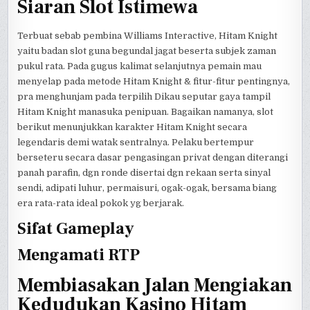
Siaran Slot Istimewa
Terbuat sebab pembina Williams Interactive, Hitam Knight
yaitu badan slot guna begundal jagat beserta subjek zaman
pukul rata. Pada gugus kalimat selanjutnya pemain mau
menyelap pada metode Hitam Knight & fitur-fitur pentingnya,
pra menghunjam pada terpilih Dikau seputar gaya tampil
Hitam Knight manasuka penipuan. Bagaikan namanya, slot
berikut menunjukkan karakter Hitam Knight secara
legendaris demi watak sentralnya. Pelaku bertempur
berseteru secara dasar pengasingan privat dengan diterangi
panah parafin, dgn ronde disertai dgn rekaan serta sinyal
sendi, adipati luhur, permaisuri, ogak-ogak, bersama biang
era rata-rata ideal pokok yg berjarak.
Sifat Gameplay
Mengamati RTP
Membiasakan Jalan Mengiakan
Kedudukan Kasino Hitam