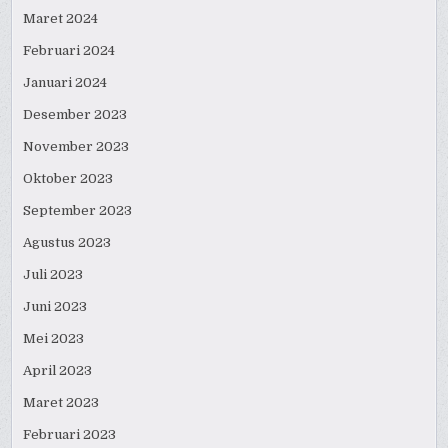
Maret 2024
Februari 2024
Januari 2024
Desember 2023
November 2023
Oktober 2023
September 2023
Agustus 2023
Juli 2023
Juni 2023
Mei 2023
April 2023
Maret 2023
Februari 2023