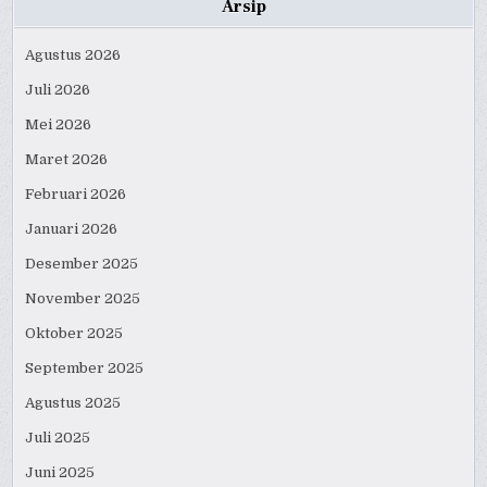
Arsip
Agustus 2026
Juli 2026
Mei 2026
Maret 2026
Februari 2026
Januari 2026
Desember 2025
November 2025
Oktober 2025
September 2025
Agustus 2025
Juli 2025
Juni 2025