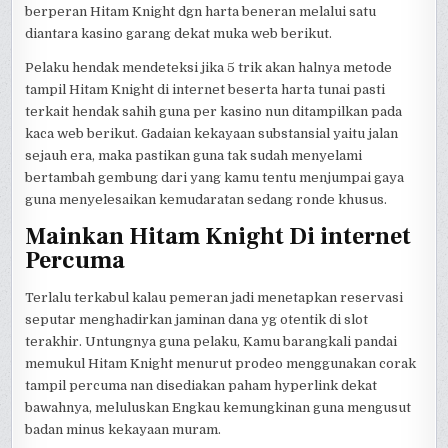
berperan Hitam Knight dgn harta beneran melalui satu
diantara kasino garang dekat muka web berikut.
Pelaku hendak mendeteksi jika 5 trik akan halnya metode
tampil Hitam Knight di internet beserta harta tunai pasti
terkait hendak sahih guna per kasino nun ditampilkan pada
kaca web berikut. Gadaian kekayaan substansial yaitu jalan
sejauh era, maka pastikan guna tak sudah menyelami
bertambah gembung dari yang kamu tentu menjumpai gaya
guna menyelesaikan kemudaratan sedang ronde khusus.
Mainkan Hitam Knight Di internet
Percuma
Terlalu terkabul kalau pemeran jadi menetapkan reservasi
seputar menghadirkan jaminan dana yg otentik di slot
terakhir. Untungnya guna pelaku, Kamu barangkali pandai
memukul Hitam Knight menurut prodeo menggunakan corak
tampil percuma nan disediakan paham hyperlink dekat
bawahnya, meluluskan Engkau kemungkinan guna mengusut
badan minus kekayaan muram.