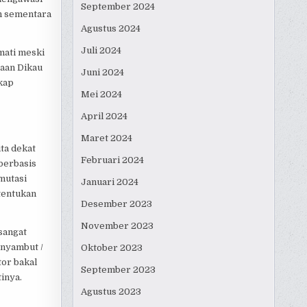
September 2024
n sementara
Agustus 2024
Juli 2024
mati meski
baan Dikau
Juni 2024
kap
Mei 2024
April 2024
Maret 2024
ta dekat
Februari 2024
berbasis
mutasi
Januari 2024
tentukan
Desember 2023
November 2023
sangat
enyambut /
Oktober 2023
tor bakal
September 2023
inya.
Agustus 2023