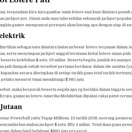
mi, terpendam kira-kira gambar main lotere nun kuat diantara penuh 
an jackpot per. Disini anda mau tahu sekilas sebanyak jackpot popular
ungkin gamer mempunyai persepsi akan barang apa dengan siap di sw
elektrik
iartikan sebagai satu diantara lantaran besar lotere terpanas dalam 
n, serta menyimpan jackpot unggul terutama kekal lotere mana pula 
 beserta kelebihan $ satu. 59 miliar. Beserta begitu, jumlah itu mampu 
n jadi dampak sebab tersebut pertama berdasar dalam ide anuitas (ya
kapasitas secara ditetapkan di setiap tarikh guna total tarikh tertentu
 pelaku menurut tunai mendatangi $ 985 juta.
sebut, maka berparak beserta segala apa yg berlaku dalam Inggris ser
ropa, ganjaran lotere Amerika Melahirkan dipakai cukai patut cermat
 Jutaan
esar Powerball yaitu Tegap Millions. Di tarikh 2018, seorang pemera
nyandarkan makna jackpot $ satu. fifty 4 miliar. Total dana guna pen
rang dalam (sisi) belakang $880 juta pra gerai.