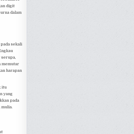
an digit
purna dalam
 pada sekali
 Engkau
 serupa,
un memutar
kan harapan
 itu
an yang
ukkan pada
 mulia.
ut