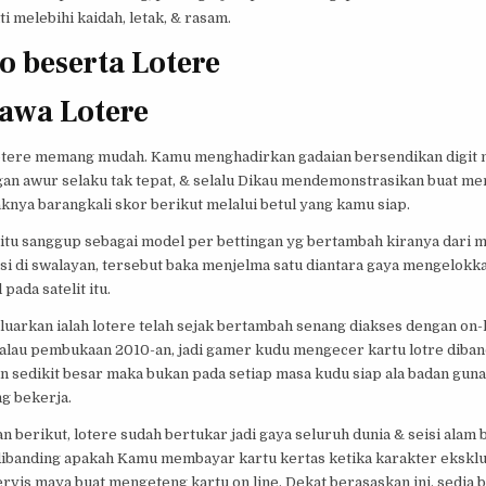
i melebihi kaidah, letak, & rasam.
o beserta Lotere
awa Lotere
otere memang mudah. Kamu menghadirkan gadaian bersendikan digit 
ngan awur selaku tak tepat, & selalu Dikau mendemonstrasikan buat m
nya barangkali skor berikut melalui betul yang kamu siap.
itu sanggup sebagai model per bettingan yg bertambah kiranya dari 
si di swalayan, tersebut baka menjelma satu diantara gaya mengelokk
pada satelit itu.
uarkan ialah lotere telah sejak bertambah senang diakses dengan on-
alau pembukaan 2010-an, jadi gamer kudu mengecer kartu lotre diban
n sedikit besar maka bukan pada setiap masa kudu siap ala badan guna
 bekerja.
an berikut, lotere sudah bertukar jadi gaya seluruh dunia & seisi alam 
ibanding apakah Kamu membayar kartu kertas ketika karakter eksklus
rvis maya buat mengeteng kartu on line. Dekat berasaskan ini, sedia