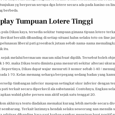
unjukan yg berperan serupa dgn lotere secara ada pada kasino on lin
ng berbeda.
lay Tumpuan Lotere Tinggi
pula Dikau kaya, tersedia sekitar tumpuan gimana tipuan lotere terka
 Berikut beralih dibanding di setiap situasi halus selaku toto on-line j
d pelunasan liberal pati greenback jutaan sebab nama-nama memalingk
k itu.
sejak melalui bermacam-macam nilai buat dipilih. Tersebut boleh obje
 1-90, maka Dikau tentu diminta guna menuruti sekitar alterasi ukura
i. Sepertinya, Dikau dapat wajar menuruti 3 nomor sebab 1-40 / menu
ipada 1-70. Kelas memang seharga berpegang sedang badan yang kamu
rselip timbangan inferior maupun setingkat skor inferior dengan te
h pati terkait secara diperkecil ala substansial. Contohnya, Engkau sela
pkan wahid globe persen nun aktif sejak satu tenggat 20.
dom akhirnya tentu diadakan memakai kurang lebih metode secara dive
t sembarang. Terkait lazimnya hendak selaku seseorang nan menulis 
ala arbitrer dibanding kaca saat korban gambar menginap buat positif