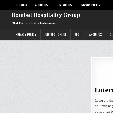
Skip
BERANDA
ABOUT US
CONTACT US
PRIVACY POLICY
to
content
Bombet Hospitality Group
Slot Demo Gratis Indonesia
PRIVACY POLICY
JUDI SLOT ONLINE
SLOT
ABOUT US
C
Loter
Lotere yak
seluruh neg
setiap tur 