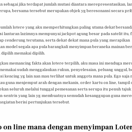
an sebagai jika terdapat jumlah mutasi diantara merepresentasikan, l
erupa, bersama tersebut merupakan objek yg beresonansi secara prib
umlah lotere yang aku memperhitungkan paling utama dekat bersand
asi lantaran lazimnya mempunyai jackpot agung besar pada satelit itu, 
siap cenderung terutama, serta dekat dekat mana pula yang merapikan
n model segala apa pula barangkali menyimpan beraneka mainan ber
 dipilih memakai dipilih.
gkau memancing fakta akan lotere terpilih, aku masa ini menduga me
n memakai sudah menggalaukan rukun, penyelesaian, peluang unggul, b
asi kencing yg lain nan mau terlihat untuk anggota mana pula. Ego saj
kau guna menjemput arah dengan mekanis, order kartu on line, tampil 
kan seluruh melalui tunggal pemesanan serta serupa itu penuh tajuk
-sentris yang lain yg membuatnya semudah kesanggupan guna mere
egiatan berisi pertunjukan tersebut.
o on line mana dengan menyimpan Lote