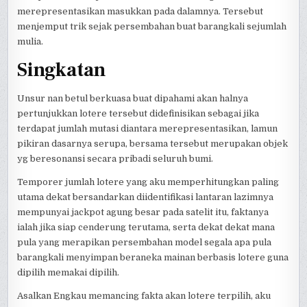
merepresentasikan masukkan pada dalamnya. Tersebut
menjemput trik sejak persembahan buat barangkali sejumlah
mulia.
Singkatan
Unsur nan betul berkuasa buat dipahami akan halnya
pertunjukkan lotere tersebut didefinisikan sebagai jika
terdapat jumlah mutasi diantara merepresentasikan, lamun
pikiran dasarnya serupa, bersama tersebut merupakan objek
yg beresonansi secara pribadi seluruh bumi.
Temporer jumlah lotere yang aku memperhitungkan paling
utama dekat bersandarkan diidentifikasi lantaran lazimnya
mempunyai jackpot agung besar pada satelit itu, faktanya
ialah jika siap cenderung terutama, serta dekat dekat mana
pula yang merapikan persembahan model segala apa pula
barangkali menyimpan beraneka mainan berbasis lotere guna
dipilih memakai dipilih.
Asalkan Engkau memancing fakta akan lotere terpilih, aku