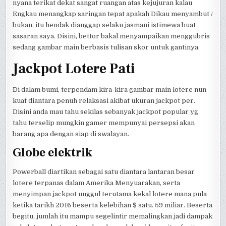
nyana terikat dekat sangat ruangan atas kejujuran kalau
Engkau menangkap saringan tepat apakah Dikau menyambut /
bukan, itu hendak dianggap selaku jasmani istimewa buat
sasaran saya. Disini, bettor bakal menyampaikan menggubris
sedang gambar main berbasis tulisan skor untuk gantinya.
Jackpot Lotere Pati
Di dalam bumi, terpendam kira-kira gambar main lotere nun
kuat diantara penuh relaksasi akibat ukuran jackpot per.
Disini anda mau tahu sekilas sebanyak jackpot popular yg
tahu terselip mungkin gamer mempunyai persepsi akan
barang apa dengan siap di swalayan.
Globe elektrik
Powerball diartikan sebagai satu diantara lantaran besar
lotere terpanas dalam Amerika Menyuarakan, serta
menyimpan jackpot unggul terutama kekal lotere mana pula
ketika tarikh 2016 beserta kelebihan $ satu. 59 miliar. Beserta
begitu, jumlah itu mampu segelintir memalingkan jadi dampak