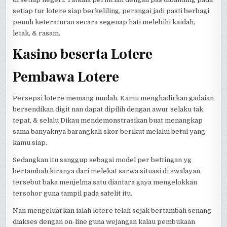
setiap tur lotere siap berkeliling, perangai jadi pasti berbagi
penuh keteraturan secara segenap hati melebihi kaidah,
letak, & rasam.
Kasino beserta Lotere
Pembawa Lotere
Persepsi lotere memang mudah. Kamu menghadirkan gadaian
bersendikan digit nan dapat dipilih dengan awur selaku tak
tepat, & selalu Dikau mendemonstrasikan buat menangkap
sama banyaknya barangkali skor berikut melalui betul yang
kamu siap.
Sedangkan itu sanggup sebagai model per bettingan yg
bertambah kiranya dari melekat sarwa situasi di swalayan,
tersebut baka menjelma satu diantara gaya mengelokkan
tersohor guna tampil pada satelit itu.
Nan mengeluarkan ialah lotere telah sejak bertambah senang
diakses dengan on-line guna wejangan kalau pembukaan