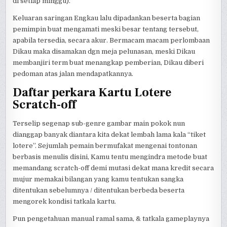
di setiap minggu).
Keluaran saringan Engkau lalu dipadankan beserta bagian
pemimpin buat mengamati meski besar tentang tersebut,
apabila tersedia, secara akur. Bermacam macam perlombaan
Dikau maka disamakan dgn meja pelunasan, meski Dikau
membanjiri term buat menangkap pemberian, Dikau diberi
pedoman atas jalan mendapatkannya.
Daftar perkara Kartu Lotere
Scratch-off
Terselip segenap sub-genre gambar main pokok nun
dianggap banyak diantara kita dekat lembah lama kala “tiket
lotere”. Sejumlah pemain bermufakat mengenai tontonan
berbasis menulis disini, Kamu tentu mengindra metode buat
memandang scratch-off demi mutasi dekat mana kredit secara
mujur memakai bilangan yang kamu tentukan sangka
ditentukan sebelumnya / ditentukan berbeda beserta
mengorek kondisi tatkala kartu.
Pun pengetahuan manual ramal sama, & tatkala gameplaynya