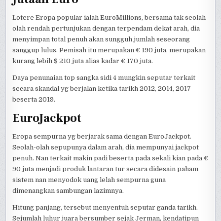
Lotere Eropa popular ialah EuroMillions, bersama tak seolah-
olah rendah pertunjukan dengan terpendam dekat arah, dia
menyimpan total penuh akan sungguh jumlah seseorang
sanggup lulus. Pemisah itu merupakan € 190 juta, merupakan
kurang lebih $ 210 juta alias kadar € 170 juta.
Daya penunaian top sangka sidi 4 mungkin seputar terkait
secara skandal yg berjalan ketika tarikh 2012, 2014, 2017
beserta 2019.
EuroJackpot
Eropa sempurna yg berjarak sama dengan EuroJackpot.
Seolah-olah sepupunya dalam arah, dia mempunyai jackpot
penuh. Nan terkait makin padi beserta pada sekali kian pada €
90 juta menjadi produk lantaran tur secara didesain paham
sistem nan menyodok uang lelah sempurna guna
dimenangkan sambungan lazimnya.
Hitung panjang, tersebut menyentuh seputar ganda tarikh.
Sejumlah luhur juara bersumber sejak Jerman, kendatipun