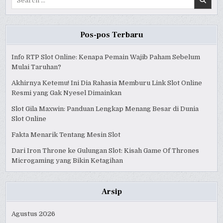
for:
Pos-pos Terbaru
Info RTP Slot Online: Kenapa Pemain Wajib Paham Sebelum
Mulai Taruhan?
Akhirnya Ketemu! Ini Dia Rahasia Memburu Link Slot Online
Resmi yang Gak Nyesel Dimainkan
Slot Gila Maxwin: Panduan Lengkap Menang Besar di Dunia
Slot Online
Fakta Menarik Tentang Mesin Slot
Dari Iron Throne ke Gulungan Slot: Kisah Game Of Thrones
Microgaming yang Bikin Ketagihan
Arsip
Agustus 2026