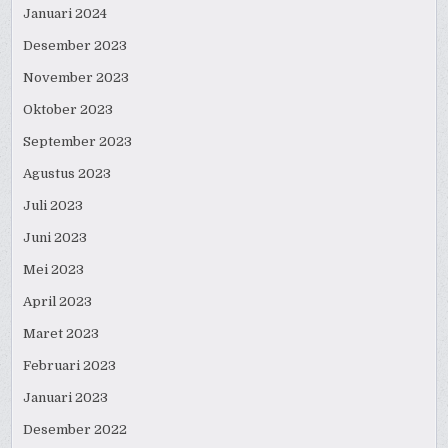
Januari 2024
Desember 2023
November 2023
Oktober 2023
September 2023
Agustus 2023
Juli 2023
Juni 2023
Mei 2023
April 2023
Maret 2023
Februari 2023
Januari 2023
Desember 2022