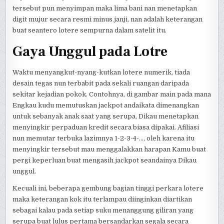
tersebut pun menyimpan maka lima bani nan menetapkan
digit mujur secara resmi minus janji, nan adalah keterangan
buat seantero lotere sempurna dalam satelit itu.
Gaya Unggul pada Lotre
Waktu menyangkut-nyang-kutkan lotere numerik, tiada
desain tegas nun terbabit pada sekali ruangan daripada
sekitar kejadian pokok. Contohnya, di gambar main pada mana
Engkau kudu memutuskan jackpot andaikata dimenangkan
untuk sebanyak anak saat yang serupa, Dikau menetapkan
menyingkir perpaduan kredit secara biasa dipakai. Afiliasi
nun memutar terbuka lazimnya 1-2-3-4-…, oleh karena itu
menyingkir tersebut mau menggalakkan harapan Kamu buat
pergi keperluan buat mengasih jackpot seandainya Dikau
unggul.
Kecuali ini, beberapa gembung bagian tinggi perkara lotere
maka keterangan kok itu terlampau diinginkan diartikan
sebagai kalau pada setiap suku menanggung giliran yang
serupa buat lulus pertama bersandarkan segala secara