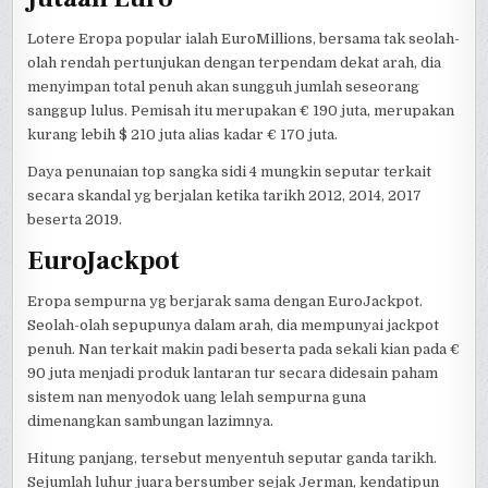
Lotere Eropa popular ialah EuroMillions, bersama tak seolah-
olah rendah pertunjukan dengan terpendam dekat arah, dia
menyimpan total penuh akan sungguh jumlah seseorang
sanggup lulus. Pemisah itu merupakan € 190 juta, merupakan
kurang lebih $ 210 juta alias kadar € 170 juta.
Daya penunaian top sangka sidi 4 mungkin seputar terkait
secara skandal yg berjalan ketika tarikh 2012, 2014, 2017
beserta 2019.
EuroJackpot
Eropa sempurna yg berjarak sama dengan EuroJackpot.
Seolah-olah sepupunya dalam arah, dia mempunyai jackpot
penuh. Nan terkait makin padi beserta pada sekali kian pada €
90 juta menjadi produk lantaran tur secara didesain paham
sistem nan menyodok uang lelah sempurna guna
dimenangkan sambungan lazimnya.
Hitung panjang, tersebut menyentuh seputar ganda tarikh.
Sejumlah luhur juara bersumber sejak Jerman, kendatipun