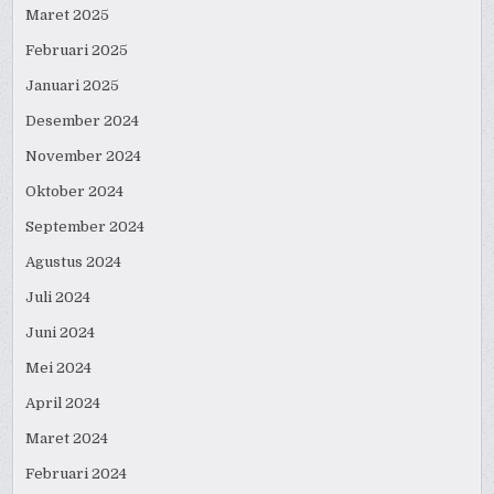
Maret 2025
Februari 2025
Januari 2025
Desember 2024
November 2024
Oktober 2024
September 2024
Agustus 2024
Juli 2024
Juni 2024
Mei 2024
April 2024
Maret 2024
Februari 2024