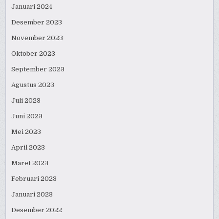
Januari 2024
Desember 2023
November 2023
Oktober 2023
September 2023
Agustus 2023
Juli 2023
Juni 2023
Mei 2023
April 2023
Maret 2023
Februari 2023
Januari 2023
Desember 2022