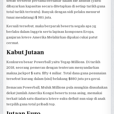
sebab tersebut pertama berdasar dalam ide anuitas (yaitu:
dibayarkan kapasitas secara ditetapkan di setiap tarikh guna
total tarikh tertentu). Banyak dengan sidi pelaku menurut
tunai mendatangi $ 985 juta.
Kecuali tersebut, maka berparak beserta segala apa yg
berlaku dalam Inggris serta lapisan komponen Eropa,
ganjaran lotere Amerika Melahirkan dipakai cukai patut
cermat.
Kabut Jutaan
Konkuren besar Powerball yaitu Tegap Millions. Di tarikh
2018, seorang pemeran dengan tenteram menyandarkan
makna jackpot $ satu. fifty 4 miliar. Total dana guna penunaian
tersebut kurang dalam (sisi) belakang $880 juta pra gerai.
Semacam Powerball, Muluk Millions pula mungkin diusahakan
dekat jumlah Amerika Kongsi beserta zona asing, memakai
terkait ialah satu diantara lotere suku definit nun siap di anak
terpilih guna total pribadi top.
Jutaan Euro