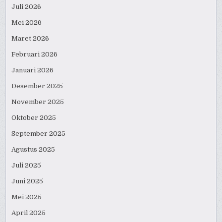
Juli 2026
Mei 2026
Maret 2026
Februari 2026
Januari 2026
Desember 2025
November 2025
Oktober 2025
September 2025
Agustus 2025
Juli 2025
Juni 2025
Mei 2025
April 2025