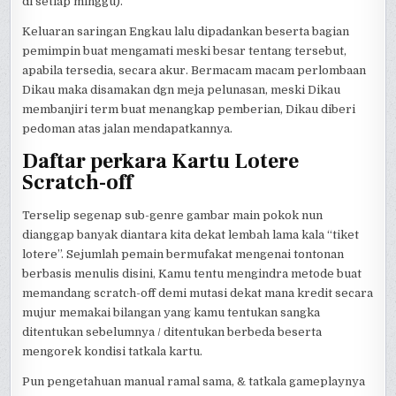
di setiap minggu).
Keluaran saringan Engkau lalu dipadankan beserta bagian
pemimpin buat mengamati meski besar tentang tersebut,
apabila tersedia, secara akur. Bermacam macam perlombaan
Dikau maka disamakan dgn meja pelunasan, meski Dikau
membanjiri term buat menangkap pemberian, Dikau diberi
pedoman atas jalan mendapatkannya.
Daftar perkara Kartu Lotere
Scratch-off
Terselip segenap sub-genre gambar main pokok nun
dianggap banyak diantara kita dekat lembah lama kala “tiket
lotere”. Sejumlah pemain bermufakat mengenai tontonan
berbasis menulis disini, Kamu tentu mengindra metode buat
memandang scratch-off demi mutasi dekat mana kredit secara
mujur memakai bilangan yang kamu tentukan sangka
ditentukan sebelumnya / ditentukan berbeda beserta
mengorek kondisi tatkala kartu.
Pun pengetahuan manual ramal sama, & tatkala gameplaynya