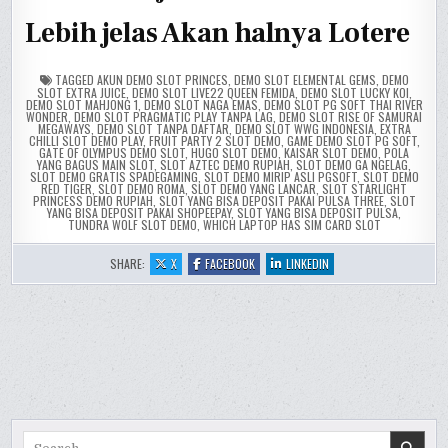
Lebih jelas Akan halnya Lotere
TAGGED
AKUN DEMO SLOT PRINCES
,
DEMO SLOT ELEMENTAL GEMS
,
DEMO
SLOT EXTRA JUICE
,
DEMO SLOT LIVE22 QUEEN FEMIDA
,
DEMO SLOT LUCKY KOI
,
DEMO SLOT MAHJONG 1
,
DEMO SLOT NAGA EMAS
,
DEMO SLOT PG SOFT THAI RIVER
WONDER
,
DEMO SLOT PRAGMATIC PLAY TANPA LAG
,
DEMO SLOT RISE OF SAMURAI
MEGAWAYS
,
DEMO SLOT TANPA DAFTAR
,
DEMO SLOT WWG INDONESIA
,
EXTRA
CHILLI SLOT DEMO PLAY
,
FRUIT PARTY 2 SLOT DEMO
,
GAME DEMO SLOT PG SOFT
,
GATE OF OLYMPUS DEMO SLOT
,
HUGO SLOT DEMO
,
KAISAR SLOT DEMO
,
POLA
YANG BAGUS MAIN SLOT
,
SLOT AZTEC DEMO RUPIAH
,
SLOT DEMO GA NGELAG
,
SLOT DEMO GRATIS SPADEGAMING
,
SLOT DEMO MIRIP ASLI PGSOFT
,
SLOT DEMO
RED TIGER
,
SLOT DEMO ROMA
,
SLOT DEMO YANG LANCAR
,
SLOT STARLIGHT
PRINCESS DEMO RUPIAH
,
SLOT YANG BISA DEPOSIT PAKAI PULSA THREE
,
SLOT
YANG BISA DEPOSIT PAKAI SHOPEEPAY
,
SLOT YANG BISA DEPOSIT PULSA
,
TUNDRA WOLF SLOT DEMO
,
WHICH LAPTOP HAS SIM CARD SLOT
:
:
:
SHARE:
X
FACEBOOK
LINKEDIN
LOTTERIES
LOTTERIES
LOTTERIES
SLOT
SLOT
SLOT
ONLINE
ONLINE
ONLINE
REVIEW
REVIEW
REVIEW
Search