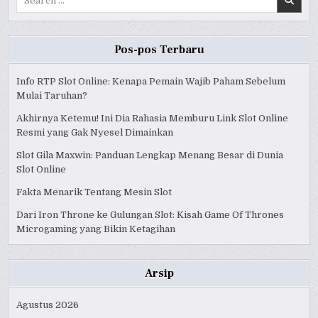
for:
Pos-pos Terbaru
Info RTP Slot Online: Kenapa Pemain Wajib Paham Sebelum
Mulai Taruhan?
Akhirnya Ketemu! Ini Dia Rahasia Memburu Link Slot Online
Resmi yang Gak Nyesel Dimainkan
Slot Gila Maxwin: Panduan Lengkap Menang Besar di Dunia
Slot Online
Fakta Menarik Tentang Mesin Slot
Dari Iron Throne ke Gulungan Slot: Kisah Game Of Thrones
Microgaming yang Bikin Ketagihan
Arsip
Agustus 2026