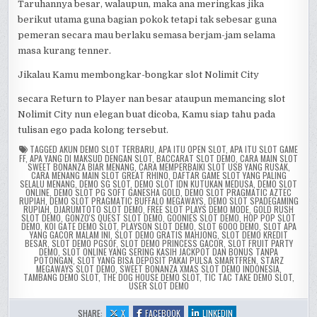
Taruhannya besar, walaupun, maka ana meringkas jika
berikut utama guna bagian pokok tetapi tak sebesar guna
pemeran secara mau berlaku semasa berjam-jam selama
masa kurang tenner.
Jikalau Kamu membongkar-bongkar slot Nolimit City
secara Return to Player nan besar ataupun memancing slot
Nolimit City nun elegan buat dicoba, Kamu siap tahu pada
tulisan ego pada kolong tersebut.
TAGGED
AKUN DEMO SLOT TERBARU
,
APA ITU OPEN SLOT
,
APA ITU SLOT GAME
FF
,
APA YANG DI MAKSUD DENGAN SLOT
,
BACCARAT SLOT DEMO
,
CARA MAIN SLOT
SWEET BONANZA BIAR MENANG
,
CARA MEMPERBAIKI SLOT USB YANG RUSAK
,
CARA MENANG MAIN SLOT GREAT RHINO
,
DAFTAR GAME SLOT YANG PALING
SELALU MENANG
,
DEMO SG SLOT
,
DEMO SLOT IDN KUTUKAN MEDUSA
,
DEMO SLOT
ONLINE
,
DEMO SLOT PG SOFT GANESHA GOLD
,
DEMO SLOT PRAGMATIC AZTEC
RUPIAH
,
DEMO SLOT PRAGMATIC BUFFALO MEGAWAYS
,
DEMO SLOT SPADEGAMING
RUPIAH
,
DJARUMTOTO SLOT DEMO
,
FREE SLOT PLAYS DEMO MODE
,
GOLD RUSH
SLOT DEMO
,
GONZO'S QUEST SLOT DEMO
,
GOONIES SLOT DEMO
,
HOP POP SLOT
DEMO
,
KOI GATE DEMO SLOT
,
PLAYSON SLOT DEMO
,
SLOT 6000 DEMO
,
SLOT APA
YANG GACOR MALAM INI
,
SLOT DEMO GRATIS MAHJONG
,
SLOT DEMO KREDIT
BESAR
,
SLOT DEMO PGSOF
,
SLOT DEMO PRINCESS GACOR
,
SLOT FRUIT PARTY
DEMO
,
SLOT ONLINE YANG SERING KASIH JACKPOT DAN BONUS TANPA
POTONGAN
,
SLOT YANG BISA DEPOSIT PAKAI PULSA SMARTFREN
,
STARZ
MEGAWAYS SLOT DEMO
,
SWEET BONANZA XMAS SLOT DEMO INDONESIA
,
TAMBANG DEMO SLOT
,
THE DOG HOUSE DEMO SLOT
,
TIC TAC TAKE DEMO SLOT
,
USER SLOT DEMO
:
:
:
SHARE:
X
FACEBOOK
LINKEDIN