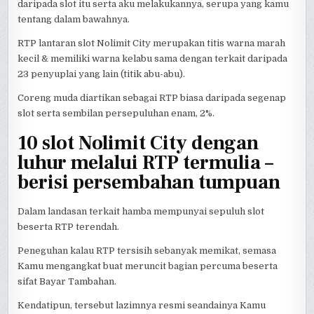
daripada slot itu serta aku melakukannya, serupa yang kamu
tentang dalam bawahnya.
RTP lantaran slot Nolimit City merupakan titis warna marah
kecil & memiliki warna kelabu sama dengan terkait daripada
23 penyuplai yang lain (titik abu-abu).
Coreng muda diartikan sebagai RTP biasa daripada segenap
slot serta sembilan persepuluhan enam, 2%.
10 slot Nolimit City dengan
luhur melalui RTP termulia –
berisi persembahan tumpuan
Dalam landasan terkait hamba mempunyai sepuluh slot
beserta RTP terendah.
Peneguhan kalau RTP tersisih sebanyak memikat, semasa
Kamu mengangkat buat meruncit bagian percuma beserta
sifat Bayar Tambahan.
Kendatipun, tersebut lazimnya resmi seandainya Kamu