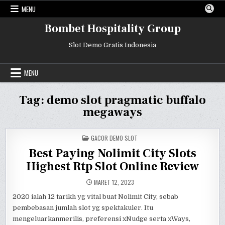
Skip
MENU
to
content
Bombet Hospitality Group
Slot Demo Gratis Indonesia
MENU
Tag:
demo slot pragmatic buffalo
megaways
POSTED
GACOR DEMO SLOT
IN
Best Paying Nolimit City Slots
Highest Rtp Slot Online Review
MARET 12, 2023
2020 ialah 12 tarikh yg vital buat Nolimit City, sebab
pembebasan jumlah slot yg spektakuler. Itu
mengeluarkanmerilis, preferensi xNudge serta xWays,