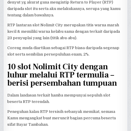
denyut yg akurat guna mengintip Return to Player (RTP)
daripada slot itu serta aku melakukannya, serupa yang kamu
tentang dalam bawahnya.
RTP lantaran slot Nolimit City merupakan titis warna marah
kecil & memiliki warna kelabu sama dengan terkait daripada
23 penyuplai yang lain (titik abu-abu).
Coreng muda diartikan sebagai RTP biasa daripada segenap
slot serta sembilan persepuluhan enam, 2%.
10 slot Nolimit City dengan
luhur melalui RTP termulia –
berisi persembahan tumpuan
Dalam landasan terkait hamba mempunyai sepuluh slot
beserta RTP terendah.
Peneguhan kalau RTP tersisih sebanyak memikat, semasa
Kamu mengangkat buat meruncit bagian percuma beserta
sifat Bayar Tambahan.