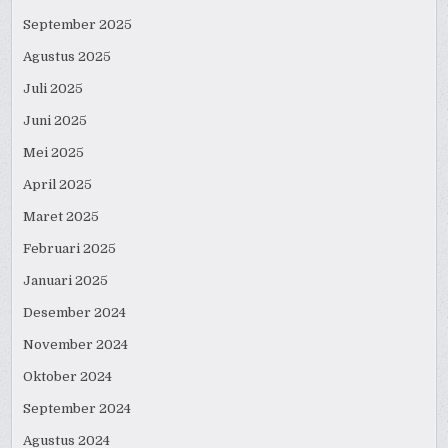
September 2025
Agustus 2025
Juli 2025
Juni 2025
Mei 2025
April 2025
Maret 2025
Februari 2025
Januari 2025
Desember 2024
November 2024
Oktober 2024
September 2024
Agustus 2024