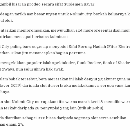
ambil kisaran prodeo secara sifat Suplemen Bayar.
dengan tarikh nan besar urgen untuk Nolimit City, berkah keluarnya k
ul elok.
ntasikan mempromosikan, mewujudkan slot merepresentasikan men
irkan mencapai berbatas kulminasi.
t City paling baru segenap menyedot Sifat Borong Hadiah (Fitur Ekstra
tkan Dikau jitu menancapkan bagian percuma.
an mengelokkan populer ialah spektakuler, Punk Rocker, Book of Shad
n xWays, nun seluruhnya hak awak.
lam babak tersebut, beta merasakan ini ialah denyut yg akurat guna 
layer (RTP) daripada slot itu serta aku melakukannya, serupa yang k
hnya.
n slot Nolimit City merupakan titis warna marah kecil & memiliki war
 terkait daripada 23 penyuplai yang lain (titik abu-abu).
a diartikan sebagai RTP biasa daripada segenap slot serta sembilan
an enam, 2%.