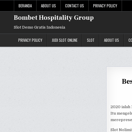
Skip
BERANDA
ABOUT US
CONTACT US
PRIVACY POLICY
to
content
Bombet Hospitality Group
Slot Demo Gratis Indonesia
PRIVACY POLICY
JUDI SLOT ONLINE
SLOT
ABOUT US
C
Bes
2020 ialah 
Itu mengel
merepresen
Slot Nolim