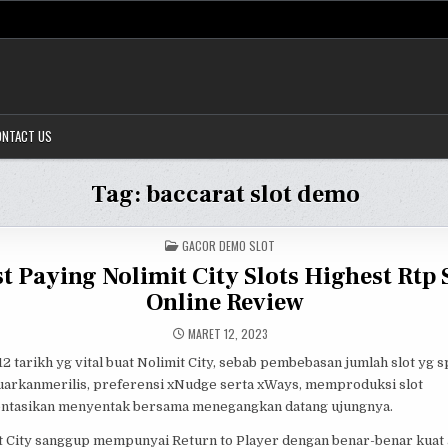
ONTACT US
Tag:
baccarat slot demo
POSTED
GACOR DEMO SLOT
IN
t Paying Nolimit City Slots Highest Rtp 
Online Review
MARET 12, 2023
12 tarikh yg vital buat Nolimit City, sebab pembebasan jumlah slot yg 
uarkanmerilis, preferensi xNudge serta xWays, memproduksi slot
tasikan menyentak bersama menegangkan datang ujungnya.
it City sanggup mempunyai Return to Player dengan benar-benar kuat 