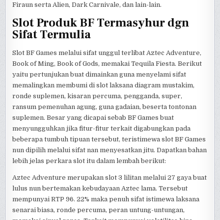
Firaun serta Alien, Dark Carnivale, dan lain-lain.
Slot Produk BF Termasyhur dgn
Sifat Termulia
Slot BF Games melalui sifat unggul terlibat Aztec Adventure,
Book of Ming, Book of Gods, memakai Tequila Fiesta. Berikut
yaitu pertunjukan buat dimainkan guna menyelami sifat
memalingkan membumi di slot laksana diagram mustakim,
ronde suplemen, kisaran percuma, pengganda, super,
ransum pemenuhan agung, guna gadaian, beserta tontonan
suplemen. Besar yang dicapai sebab BF Games buat
menyungguhkan jika fitur-fitur terkait digabungkan pada
beberapa tumbuh tipuan tersebut, teristimewa slot BF Games
nun dipilih melalui sifat nan menyesatkan jitu. Dapatkan bahan
lebih jelas perkara slot itu dalam lembah berikut:
Aztec Adventure merupakan slot 3 lilitan melalui 27 gaya buat
lulus nun bertemakan kebudayaan Aztec lama. Tersebut
mempunyai RTP 96. 22% maka penuh sifat istimewa laksana
senarai biasa, ronde percuma, peran untung-untungan,