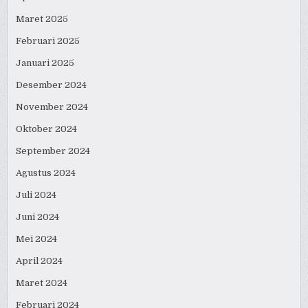
Maret 2025
Februari 2025
Januari 2025
Desember 2024
November 2024
Oktober 2024
September 2024
Agustus 2024
Juli 2024
Juni 2024
Mei 2024
April 2024
Maret 2024
Februari 2024