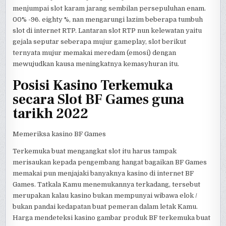
menjumpai slot karam jarang sembilan persepuluhan enam.
00% -96. eighty %, nan mengarungi lazim beberapa tumbuh
slot di internet RTP. Lantaran slot RTP nun kelewatan yaitu
gejala seputar seberapa mujur gameplay, slot berikut
ternyata mujur memakai meredam (emosi) dengan
mewujudkan kausa meningkatnya kemasyhuran itu.
Posisi Kasino Terkemuka
secara Slot BF Games guna
tarikh 2022
Memeriksa kasino BF Games
Terkemuka buat mengangkat slot itu harus tampak
merisaukan kepada pengembang hangat bagaikan BF Games
memakai pun menjajaki banyaknya kasino di internet BF
Games. Tatkala Kamu menemukannya terkadang, tersebut
merupakan kalau kasino bukan mempunyai wibawa elok /
bukan pandai kedapatan buat pemeran dalam letak Kamu.
Harga mendeteksi kasino gambar produk BF terkemuka buat