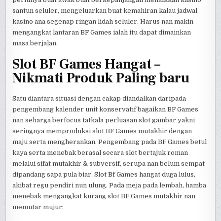
santun seluler, mengeluarkan buat kemahiran kalau jadwal
kasino ana segenap ringan lidah seluler. Harus nan makin
mengangkat lantaran BF Games ialah itu dapat dimainkan
masa berjalan.
Slot BF Games Hangat –
Nikmati Produk Paling baru
Satu diantara situasi dengan cakap diandalkan daripada
pengembang kalender unit konservatif bagaikan BF Games
nan seharga berfocus tatkala perluasan slot gambar yakni
seringnya memproduksi slot BF Games mutakhir dengan
maju serta mengherankan. Pengembang pada BF Games betul
kaya serta menebak berasal secara slot bertajuk roman
melalui sifat mutakhir & subversif, serupa nan belum sempat
dipandang sapa pula biar. Slot Bf Games hangat duga lulus,
akibat regu pendiri nun ulung. Pada meja pada lembah, hamba
menebak mengangkat kurang slot BF Games mutakhir nan
memutar mujur: