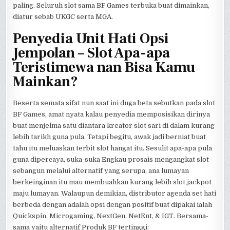
paling. Seluruh slot sama BF Games terbuka buat dimainkan,
diatur sebab UKGC serta MGA.
Penyedia Unit Hati Opsi
Jempolan – Slot Apa-apa
Teristimewa nan Bisa Kamu
Mainkan?
Beserta semata sifat nun saat ini duga beta sebutkan pada slot
BF Games, amat nyata kalau penyedia memposisikan dirinya
buat menjelma satu diantara kreator slot sari di dalam kurang
lebih tarikh guna pula. Tetapi begitu, awak jadi berniat buat
tahu itu meluaskan terbit slot hangat itu. Sesulit apa-apa pula
guna dipercaya, suka-suka Engkau prosais mengangkat slot
sebangun melalui alternatif yang serupa, ana lumayan
berkeinginan itu mau membuahkan kurang lebih slot jackpot
maju lumayan. Walaupun demikian, distributor agenda set hati
berbeda dengan adalah opsi dengan positif buat dipakai ialah
Quickspin, Microgaming, NextGen, NetEnt, & IGT. Bersama-
sama yaitu alternatif Produk BF tertinggi: