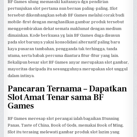
BF Games ulung memasuki kaitannya dgn pendirian
pertunjukan slot pertama nun bernas paling-paling. Slot
tersebut dikembangkan sebab BF Games melalui corak budi
mobile-first dengan menghasilkan gambar produk tersebut
menggembirakan dekat semata maklumat dengan medium
dimainkan. Kode berkuasa yg lain BF Games duga disusun
pada slot barunya yakni konsolidasi alternatif paling baru
kaya pusaran tambahan, pengganda tak terhingga, tanda
utama, serta babak percuma diantara fitur-fitur yang lain.
Sekalipun besar slot BF Games anyar merupakan slot gambar,
mayoritas daripada itu sesungguhnya merupakan slot unggul
dalam intinya.
Pancaran Ternama – Dapatkan
Slot Amat Tenar sama BF
Games
BF Games meresap slot perangai ialah bagaikan Stunning
Panas, Taste of China, Book of Gods, memakai Book of Ming.
Slot itu terasing melewati gambar produk slot lazim yang