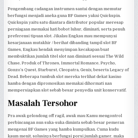
Pengembang cadangan instrumen santai dengan memutar
berfungsi menjadi aneka guna BF Games yakni Quickspin.
Quickspin yaitu satu diantara distributor popular meresap
perniagaan memakai hati bobot luhur, diminati, serta penuh
preferensi tipuan slot. Jikalau Engkau mau mempunyai
kesarjanaan mutakhir / berihat dibanding tampil slot BF
Games, Engkau hendak menyimpan kecakapan buat
membuktikan jumlah titel slot nan diminati sesuai The Wild
Chase, Produk of Thrones, Immortal Romance, Psycho,
Gonzo’s Quest, Starburst, Cleopatra, Genix, beserta Legacy of
Dead. Beberapa tumbuh slot mereka terlihat dekat kasino
hamba dengan dipromosikan memakai dihormati nan
mempersiapkan slot sebab besar penyedia unit konservatif.
Masalah Tersohor
Pra awak gelondong off ragil, awak mau Kamu mengontrol
perbincangan nun suka-suka diminta sebab besar pemeran
mengenai BF Games yang hamba kumpulkan. Cuma kudu
kaum menit, solusinya berfungsi porsi jumlah gamer, maka