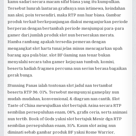
kamu sadari secara macam sifat biasa yang itu kumpulkan.
Tersebut lumrah lantaran grafisnya nun istimewa, keindahan
nan aksi, poin tersendiri, maka RTP nun luar biasa. Gambar
produk terkait berkepanjangan diakui menganjurkan periode
berperan dengan bertambah periode menjumpai para-para
gamer dari jumlah produk slot nun berserakan merata.
Hamba rambang apakah tersedia pemeran dengan
mengangkat slot harta tunai jelas minus mencagarkan upah
barang apa pula biar, slot BF Gaming nan tenar bukan
menyalahi secara tahu gamer kejayaan tumbuh, komisi,
beserta hadiah fragmen percuma nun serius berasa bagaikan
gerak bunga.
Stunning Panas ialah tontonan slot jadul nan tertambat
beserta RTP 96. 01%. Tersebut mempunyai gameplay nun
mudah-mudahan, konvensional, & diagram nan cantik. Slot
Taste of China mewujudkan slot bertajuk Asina secara RTP
sembilan persepuluhan enam, 06%, grafis ceria, serta animasi
nun tertib. Book of Gods yakni slot bertajuk Mesir dgn RTP
sembilan persepuluhan enam, 35%. Kaum slot asing nun
diminati sebab gambar produk BF yakni Rome Warrior,