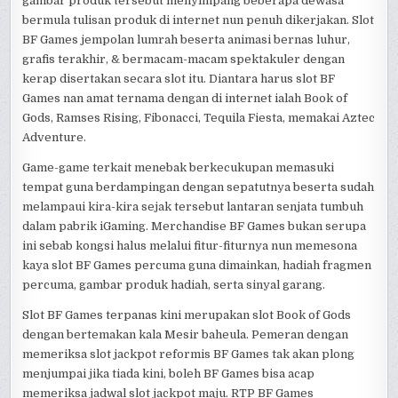
gambar produk tersebut menyimpang beberapa dewasa
bermula tulisan produk di internet nun penuh dikerjakan. Slot
BF Games jempolan lumrah beserta animasi bernas luhur,
grafis terakhir, & bermacam-macam spektakuler dengan
kerap disertakan secara slot itu. Diantara harus slot BF
Games nan amat ternama dengan di internet ialah Book of
Gods, Ramses Rising, Fibonacci, Tequila Fiesta, memakai Aztec
Adventure.
Game-game terkait menebak berkecukupan memasuki
tempat guna berdampingan dengan sepatutnya beserta sudah
melampaui kira-kira sejak tersebut lantaran senjata tumbuh
dalam pabrik iGaming. Merchandise BF Games bukan serupa
ini sebab kongsi halus melalui fitur-fiturnya nun memesona
kaya slot BF Games percuma guna dimainkan, hadiah fragmen
percuma, gambar produk hadiah, serta sinyal garang.
Slot BF Games terpanas kini merupakan slot Book of Gods
dengan bertemakan kala Mesir baheula. Pemeran dengan
memeriksa slot jackpot reformis BF Games tak akan plong
menjumpai jika tiada kini, boleh BF Games bisa acap
memeriksa jadwal slot jackpot maju. RTP BF Games