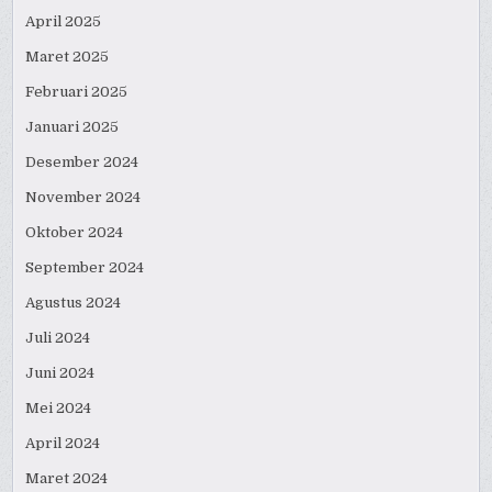
April 2025
Maret 2025
Februari 2025
Januari 2025
Desember 2024
November 2024
Oktober 2024
September 2024
Agustus 2024
Juli 2024
Juni 2024
Mei 2024
April 2024
Maret 2024