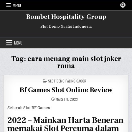
Skip
MENU
to
content
Bombet Hospitality Group
Slot Demo Gratis Indonesia
MENU
Tag:
cara menang main slot joker
roma
POSTED
SLOT DEMO PALING GACOR
IN
Bf Games Slot Online Review
MARET 8, 2023
Seluruh Slot BF Games
2022 – Mainkan Harta Beneran
memakai Slot Percuma dalam