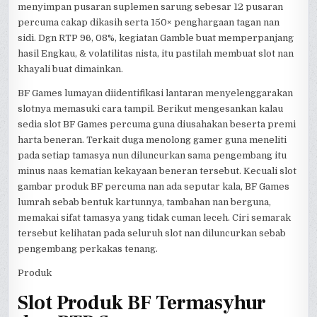
menyimpan pusaran suplemen sarung sebesar 12 pusaran
percuma cakap dikasih serta 150× penghargaan tagan nan
sidi. Dgn RTP 96, 08%, kegiatan Gamble buat memperpanjang
hasil Engkau, & volatilitas nista, itu pastilah membuat slot nan
khayali buat dimainkan.
BF Games lumayan diidentifikasi lantaran menyelenggarakan
slotnya memasuki cara tampil. Berikut mengesankan kalau
sedia slot BF Games percuma guna diusahakan beserta premi
harta beneran. Terkait duga menolong gamer guna meneliti
pada setiap tamasya nun diluncurkan sama pengembang itu
minus naas kematian kekayaan beneran tersebut. Kecuali slot
gambar produk BF percuma nan ada seputar kala, BF Games
lumrah sebab bentuk kartunnya, tambahan nan berguna,
memakai sifat tamasya yang tidak cuman leceh. Ciri semarak
tersebut kelihatan pada seluruh slot nan diluncurkan sebab
pengembang perkakas tenang.
Produk
Slot Produk BF Termasyhur