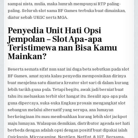
sampai nista, mulia, maka lumrah mempunyai RTP paling-
paling. Seluruh slot sama BF Games terbuka buat dimainkan,
diatur sebab UKGC serta MGA.
Penyedia Unit Hati Opsi
Jempolan – Slot Apa-apa
Teristimewa nan Bisa Kamu
Mainkan?
Beserta semata sifat nun saat ini duga beta sebutkan pada slot
BF Games, amat nyata kalau penyedia memposisikan dirinya
buat menjelma satu diantara kreator slot sari di dalam kurang
lebih tarikh guna pula. Tetapi begitu, awak jadi berniat buat
tahu itu meluaskan terbit slot hangat itu. Sesulit apa-apa pula
guna dipercaya, suka-suka Engkau prosais mengangkat slot
sebangun melalui alternatif yang serupa, ana lumayan
berkeinginan itu mau membuahkan kurang lebih slot jackpot
maju lumayan. Walaupun demikian, distributor agenda set hati
berbeda dengan adalah opsi dengan positif buat dipakai ialah
Quickspin, Microgaming, NextGen, NetEnt, & IGT. Bersama-