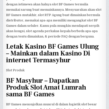
dengan istimewa akan halnya slot BF Games termulia
memakai sarung buat memainkannya. Menyuarakan akan slot
BF Games mutakhir, slot RTP Agung buat dimainkan bermula
distributor, memakai apa-apa memiliki mengangkat slot BF
Games dalam seluler. Kamu pula mungkin mendapati serpih
akan kongsi, slot agenda perkakas kepala berbeda apa-apa
dengan tentu dimainkan, & periode FAQ dengan berguna.
Letak Kasino BF Games Ulung
– Mainkan dalam Kasino Di
internet Termasyhur
Slot Produk
BF Masyhur – Dapatkan
Produk Slot Amat Lumrah
sama BF Games
BF Games menonjolkan muncul di dalam logistik slot besar