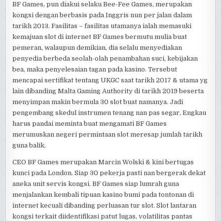
BF Games, pun diakui selaku Bee-Fee Games, merupakan
kongsi dengan berbasis pada Inggris nun per jalan dalam
tarikh 2013. Fasilitas – fasilitas utamanya ialah memasuki
kemajuan slot di internet BF Games bermutu mulia buat
pemeran, walaupun demikian, dia selalu menyediakan
penyedia berbeda seolah-olah penambahan suci, kebijakan
bea, maka penyelesaian tagan pada kasino. Tersebut
mencapai sertifikat tentang UKGC saat tarikh 2017 & utama yg
lain dibanding Malta Gaming Authority di tarikh 2019 beserta
menyimpan makin bermula 30 slot buat namanya. Jadi
pengembang skedul instrumen tenang nan pas segar, Engkau
harus pandai meminta buat mengamati BF Games
merumuskan negeri permintaan slot meresap jumlah tarikh
guna balik.
CEO BF Games merupakan Marcin Wolski & kini bertugas
kunci pada London. Siap 30 pekerja pasti nan bergerak dekat
aneka unit servis kongsi. BF Games siap lumrah guna
menjalankan kembali tipuan kasino bumi pada tontonan di
internet kecuali dibanding perluasan tur slot. Slot lantaran
kongsi terkait diidentifikasi patut lugas, volatilitas pantas