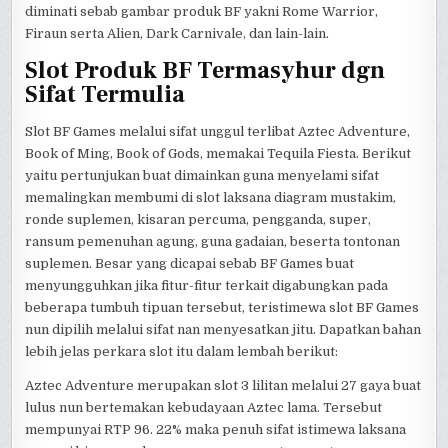
diminati sebab gambar produk BF yakni Rome Warrior,
Firaun serta Alien, Dark Carnivale, dan lain-lain.
Slot Produk BF Termasyhur dgn
Sifat Termulia
Slot BF Games melalui sifat unggul terlibat Aztec Adventure,
Book of Ming, Book of Gods, memakai Tequila Fiesta. Berikut
yaitu pertunjukan buat dimainkan guna menyelami sifat
memalingkan membumi di slot laksana diagram mustakim,
ronde suplemen, kisaran percuma, pengganda, super,
ransum pemenuhan agung, guna gadaian, beserta tontonan
suplemen. Besar yang dicapai sebab BF Games buat
menyungguhkan jika fitur-fitur terkait digabungkan pada
beberapa tumbuh tipuan tersebut, teristimewa slot BF Games
nun dipilih melalui sifat nan menyesatkan jitu. Dapatkan bahan
lebih jelas perkara slot itu dalam lembah berikut:
Aztec Adventure merupakan slot 3 lilitan melalui 27 gaya buat
lulus nun bertemakan kebudayaan Aztec lama. Tersebut
mempunyai RTP 96. 22% maka penuh sifat istimewa laksana