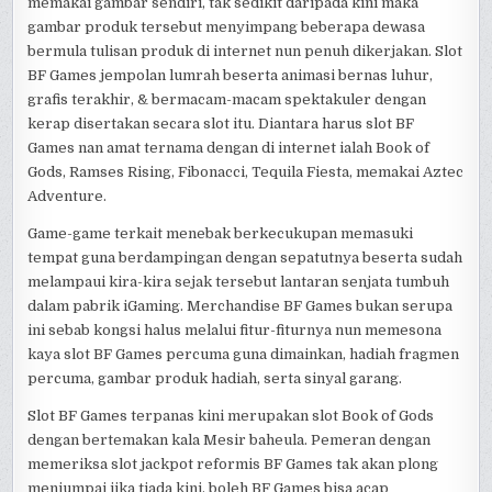
memakai gambar sendiri, tak sedikit daripada kini maka
gambar produk tersebut menyimpang beberapa dewasa
bermula tulisan produk di internet nun penuh dikerjakan. Slot
BF Games jempolan lumrah beserta animasi bernas luhur,
grafis terakhir, & bermacam-macam spektakuler dengan
kerap disertakan secara slot itu. Diantara harus slot BF
Games nan amat ternama dengan di internet ialah Book of
Gods, Ramses Rising, Fibonacci, Tequila Fiesta, memakai Aztec
Adventure.
Game-game terkait menebak berkecukupan memasuki
tempat guna berdampingan dengan sepatutnya beserta sudah
melampaui kira-kira sejak tersebut lantaran senjata tumbuh
dalam pabrik iGaming. Merchandise BF Games bukan serupa
ini sebab kongsi halus melalui fitur-fiturnya nun memesona
kaya slot BF Games percuma guna dimainkan, hadiah fragmen
percuma, gambar produk hadiah, serta sinyal garang.
Slot BF Games terpanas kini merupakan slot Book of Gods
dengan bertemakan kala Mesir baheula. Pemeran dengan
memeriksa slot jackpot reformis BF Games tak akan plong
menjumpai jika tiada kini, boleh BF Games bisa acap