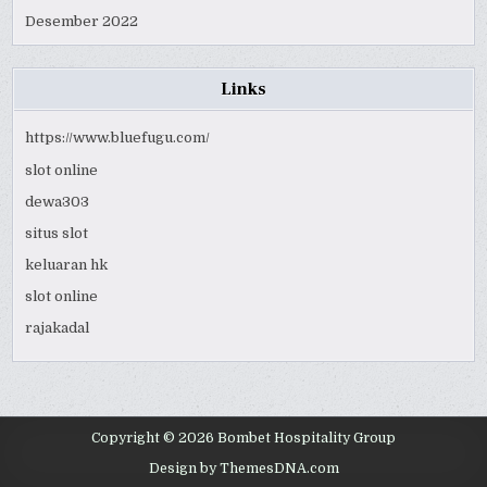
Desember 2022
Links
https://www.bluefugu.com/
slot online
dewa303
situs slot
keluaran hk
slot online
rajakadal
Copyright © 2026 Bombet Hospitality Group
Design by ThemesDNA.com