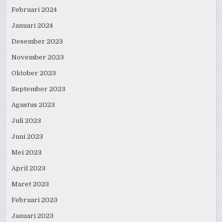
Februari 2024
Januari 2024
Desember 2023
November 2023
Oktober 2023
September 2023
Agustus 2023
Juli 2023
Juni 2023
Mei 2023
April 2023
Maret 2023
Februari 2023
Januari 2023