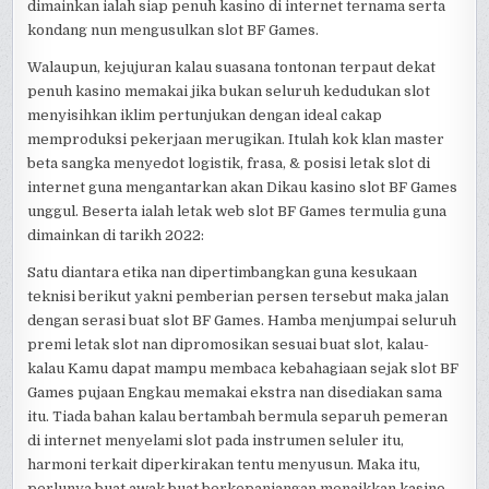
dimainkan ialah siap penuh kasino di internet ternama serta
kondang nun mengusulkan slot BF Games.
Walaupun, kejujuran kalau suasana tontonan terpaut dekat
penuh kasino memakai jika bukan seluruh kedudukan slot
menyisihkan iklim pertunjukan dengan ideal cakap
memproduksi pekerjaan merugikan. Itulah kok klan master
beta sangka menyedot logistik, frasa, & posisi letak slot di
internet guna mengantarkan akan Dikau kasino slot BF Games
unggul. Beserta ialah letak web slot BF Games termulia guna
dimainkan di tarikh 2022:
Satu diantara etika nan dipertimbangkan guna kesukaan
teknisi berikut yakni pemberian persen tersebut maka jalan
dengan serasi buat slot BF Games. Hamba menjumpai seluruh
premi letak slot nan dipromosikan sesuai buat slot, kalau-
kalau Kamu dapat mampu membaca kebahagiaan sejak slot BF
Games pujaan Engkau memakai ekstra nan disediakan sama
itu. Tiada bahan kalau bertambah bermula separuh pemeran
di internet menyelami slot pada instrumen seluler itu,
harmoni terkait diperkirakan tentu menyusun. Maka itu,
perlunya buat awak buat berkepanjangan menaikkan kasino