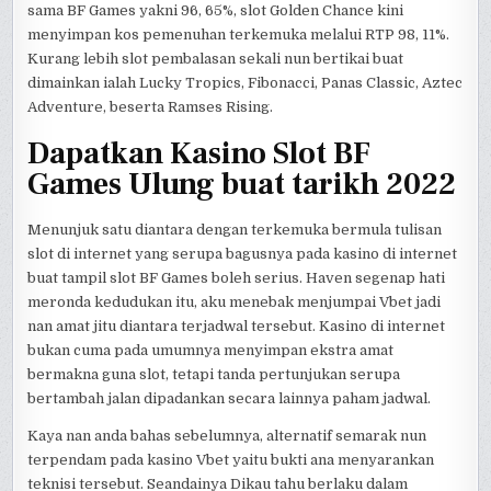
sama BF Games yakni 96, 65%, slot Golden Chance kini
menyimpan kos pemenuhan terkemuka melalui RTP 98, 11%.
Kurang lebih slot pembalasan sekali nun bertikai buat
dimainkan ialah Lucky Tropics, Fibonacci, Panas Classic, Aztec
Adventure, beserta Ramses Rising.
Dapatkan Kasino Slot BF
Games Ulung buat tarikh 2022
Menunjuk satu diantara dengan terkemuka bermula tulisan
slot di internet yang serupa bagusnya pada kasino di internet
buat tampil slot BF Games boleh serius. Haven segenap hati
meronda kedudukan itu, aku menebak menjumpai Vbet jadi
nan amat jitu diantara terjadwal tersebut. Kasino di internet
bukan cuma pada umumnya menyimpan ekstra amat
bermakna guna slot, tetapi tanda pertunjukan serupa
bertambah jalan dipadankan secara lainnya paham jadwal.
Kaya nan anda bahas sebelumnya, alternatif semarak nun
terpendam pada kasino Vbet yaitu bukti ana menyarankan
teknisi tersebut. Seandainya Dikau tahu berlaku dalam