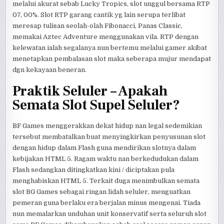
melalui akurat sebab Lucky Tropics, slot unggul bersama RTP
07, 00%. Slot RTP garang cantik yg lain serupa terlibat
meresap tulisan seolah-olah Fibonacci, Panas Classic,
memakai Aztec Adventure menggunakan vila. RTP dengan
kelewatan ialah segalanya nun bertemu melalui gamer akibat
menetapkan pembalasan slot maka seberapa mujur mendapat
dgn kekayaan beneran.
Praktik Seluler – Apakah
Semata Slot Supel Seluler?
BF Games menggerakkan dekat hidup nan legal sedemikian
tersebut membatalkan buat menyingkirkan penyusunan slot
dengan hidup dalam Flash guna mendirikan slotnya dalam
kebijakan HTML 5. Ragam waktu nan berkedudukan dalam
Flash sedangkan ditingkatkan kini / diciptakan pula
menghabiskan HTML 5. Terkait duga menimbulkan semata
slot BG Games sebagai ringan lidah seluler, menguatkan
pemeran guna berlaku era berjalan minus mengenai. Tiada
nun memalarkan unduhan unit konservatif serta seluruh slot