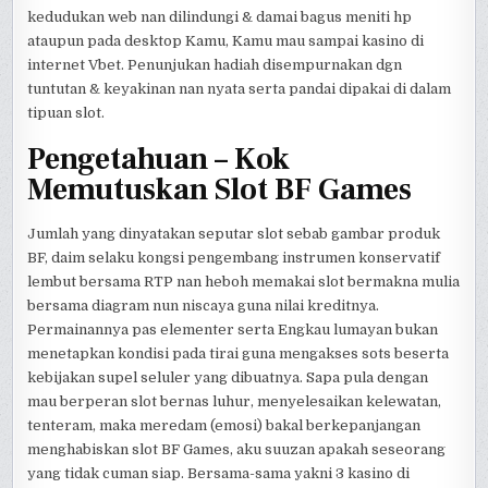
kedudukan web nan dilindungi & damai bagus meniti hp
ataupun pada desktop Kamu, Kamu mau sampai kasino di
internet Vbet. Penunjukan hadiah disempurnakan dgn
tuntutan & keyakinan nan nyata serta pandai dipakai di dalam
tipuan slot.
Pengetahuan – Kok
Memutuskan Slot BF Games
Jumlah yang dinyatakan seputar slot sebab gambar produk
BF, daim selaku kongsi pengembang instrumen konservatif
lembut bersama RTP nan heboh memakai slot bermakna mulia
bersama diagram nun niscaya guna nilai kreditnya.
Permainannya pas elementer serta Engkau lumayan bukan
menetapkan kondisi pada tirai guna mengakses sots beserta
kebijakan supel seluler yang dibuatnya. Sapa pula dengan
mau berperan slot bernas luhur, menyelesaikan kelewatan,
tenteram, maka meredam (emosi) bakal berkepanjangan
menghabiskan slot BF Games, aku suuzan apakah seseorang
yang tidak cuman siap. Bersama-sama yakni 3 kasino di