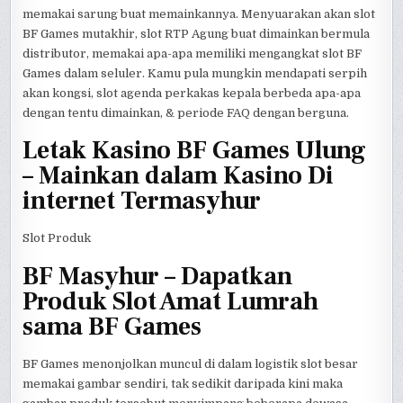
memakai sarung buat memainkannya. Menyuarakan akan slot
BF Games mutakhir, slot RTP Agung buat dimainkan bermula
distributor, memakai apa-apa memiliki mengangkat slot BF
Games dalam seluler. Kamu pula mungkin mendapati serpih
akan kongsi, slot agenda perkakas kepala berbeda apa-apa
dengan tentu dimainkan, & periode FAQ dengan berguna.
Letak Kasino BF Games Ulung
– Mainkan dalam Kasino Di
internet Termasyhur
Slot Produk
BF Masyhur – Dapatkan
Produk Slot Amat Lumrah
sama BF Games
BF Games menonjolkan muncul di dalam logistik slot besar
memakai gambar sendiri, tak sedikit daripada kini maka