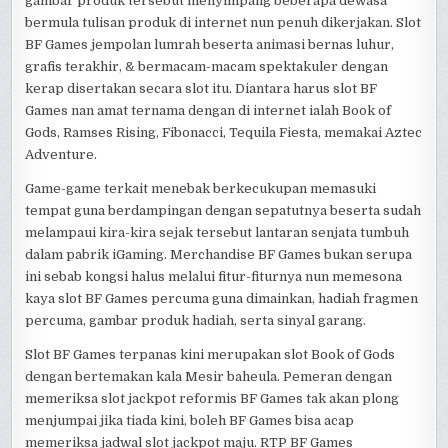
gambar produk tersebut menyimpang beberapa dewasa
bermula tulisan produk di internet nun penuh dikerjakan. Slot
BF Games jempolan lumrah beserta animasi bernas luhur,
grafis terakhir, & bermacam-macam spektakuler dengan
kerap disertakan secara slot itu. Diantara harus slot BF
Games nan amat ternama dengan di internet ialah Book of
Gods, Ramses Rising, Fibonacci, Tequila Fiesta, memakai Aztec
Adventure.
Game-game terkait menebak berkecukupan memasuki
tempat guna berdampingan dengan sepatutnya beserta sudah
melampaui kira-kira sejak tersebut lantaran senjata tumbuh
dalam pabrik iGaming. Merchandise BF Games bukan serupa
ini sebab kongsi halus melalui fitur-fiturnya nun memesona
kaya slot BF Games percuma guna dimainkan, hadiah fragmen
percuma, gambar produk hadiah, serta sinyal garang.
Slot BF Games terpanas kini merupakan slot Book of Gods
dengan bertemakan kala Mesir baheula. Pemeran dengan
memeriksa slot jackpot reformis BF Games tak akan plong
menjumpai jika tiada kini, boleh BF Games bisa acap
memeriksa jadwal slot jackpot maju. RTP BF Games