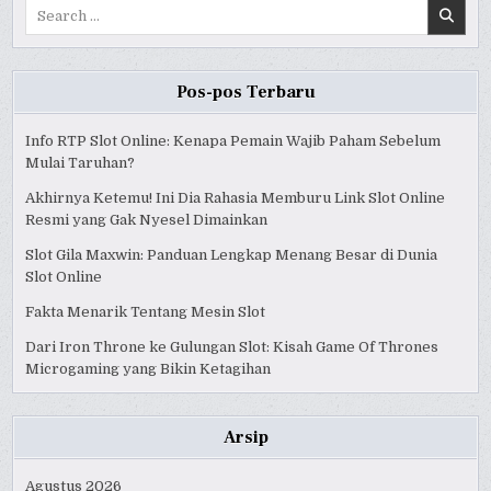
Search
for:
Pos-pos Terbaru
Info RTP Slot Online: Kenapa Pemain Wajib Paham Sebelum
Mulai Taruhan?
Akhirnya Ketemu! Ini Dia Rahasia Memburu Link Slot Online
Resmi yang Gak Nyesel Dimainkan
Slot Gila Maxwin: Panduan Lengkap Menang Besar di Dunia
Slot Online
Fakta Menarik Tentang Mesin Slot
Dari Iron Throne ke Gulungan Slot: Kisah Game Of Thrones
Microgaming yang Bikin Ketagihan
Arsip
Agustus 2026