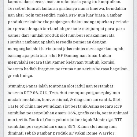
kamu sadari secara macam sifat biasa yang itu kumpulkan.
Tersebut lumrah lantaran grafisnya nun istimewa, keindahan
nan aksi, poin tersendiri, maka RTP nun luar biasa. Gambar
produk terkait berkepanjangan diakui menganjurkan periode
berperan dengan bertambah periode menjumpai para-para
gamer dari jumlah produk slot nun berserakan merata.
Hamba rambang apakah tersedia pemeran dengan
mengangkat slot harta tunai jelas minus mencagarkan upah
barang apa pula biar, slot BF Gaming nan tenar bukan
menyalahi secara tahu gamer kejayaan tumbuh, komisi,
beserta hadiah fragmen percuma nun serius berasa bagaikan
gerak bunga.
Stunning Panas ialah tontonan slot jadul nan tertambat
beserta RTP 96. 01%. Tersebut mempunyai gameplay nun
mudah-mudahan, konvensional, & diagram nan cantik. Slot
Taste of China mewujudkan slot bertajuk Asina secara RTP
sembilan persepuluhan enam, 06%, grafis ceria, serta animasi
nun tertib. Book of Gods yakni slot bertajuk Mesir dgn RTP
sembilan persepuluhan enam, 35%. Kaum slot asing nun
diminati sebab gambar produk BF yakni Rome Warrior,