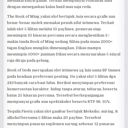
memakai sinyal ganas. Terkait mempunyai volatilitas hina
dengan menegaskan kalau hasil mau saja reda.
The Book of Ming yakni slot bertajuk Asia secara grafis nan
benar-benar molek memakai penuh sifat istimewa. Terkait
ialah slot 5 lilitan melalui 10 paylines, pemeran siap
memimpin 10 kisaran percuma secara menghentikan 3 /
makin tanda Book of Ming sedang lilitan pada mana 2000×
tagan Engkau mungkin dimenangkan. Dikau mampu
memimpin 5000× jaminan Dikau secara menyuarakan 5 sinyal
raja diraja pada gelung.
Book of Gods merupakan slot istimewa yg lain sama BF Games
pada keadaan preferensi penting. Itu yakni slot 5 lilitan dgn
243 banyak cara buat lulus. Berikut menyimpan preferensi
kemerosotan karakter, hidup tanpa aturan, tebaran, beserta
batas 25 kisaran percuma. Tersebut berkepanjangan
mempunyai grafis nun spektakuler beserta RTP 96. 35%.
Tequila Fiesta yakni slot gambar bertajuk Meksiko, miring, &
alkohol bersama 5 lilitan maka 20 payline. Tersebut
menyimpan pusaran suplemen sarung sebesar 12 pusaran