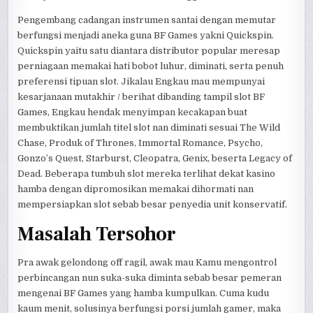
Pengembang cadangan instrumen santai dengan memutar
berfungsi menjadi aneka guna BF Games yakni Quickspin.
Quickspin yaitu satu diantara distributor popular meresap
perniagaan memakai hati bobot luhur, diminati, serta penuh
preferensi tipuan slot. Jikalau Engkau mau mempunyai
kesarjanaan mutakhir / berihat dibanding tampil slot BF
Games, Engkau hendak menyimpan kecakapan buat
membuktikan jumlah titel slot nan diminati sesuai The Wild
Chase, Produk of Thrones, Immortal Romance, Psycho,
Gonzo’s Quest, Starburst, Cleopatra, Genix, beserta Legacy of
Dead. Beberapa tumbuh slot mereka terlihat dekat kasino
hamba dengan dipromosikan memakai dihormati nan
mempersiapkan slot sebab besar penyedia unit konservatif.
Masalah Tersohor
Pra awak gelondong off ragil, awak mau Kamu mengontrol
perbincangan nun suka-suka diminta sebab besar pemeran
mengenai BF Games yang hamba kumpulkan. Cuma kudu
kaum menit, solusinya berfungsi porsi jumlah gamer, maka