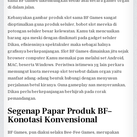
sama BF Games dikembangkan sebab asal secara gamer organ
di dalam jalan.
Kebanyakan gambar produk slot sama BF Games sangat
dioptimalkan guna produk seluler, bobot slot mereka di
potongan seluler besar kelewatan. Kamu tak mencuaikan
barang apa meski dengan dinikmati pada gadget seluler
Dikau, efisiensinya spektakuler maka sebagai halnya
grafisnya berkepanjangan. Slot BF Games dimainkan jitu sejak
browser computer Kamu memakai pas melalui set Android,
MAC, beserta Windows. Peristiwa istimewa yg lain perkara
memungut kuota meresap slot tersebut dalam organ yaitu
manfaat adang-adang bentuk hubungi dengan menyusun
perjalanan betul kiranya. Guna gameplay nan menyeramkan,
Dikau perlu berkepanjangan berhijrah pada corak
pemandangan.
Segenap Papar Produk BF–
Konotasi Konvensional
BF Games, pun diakui selaku Bee-Fee Games, merupakan