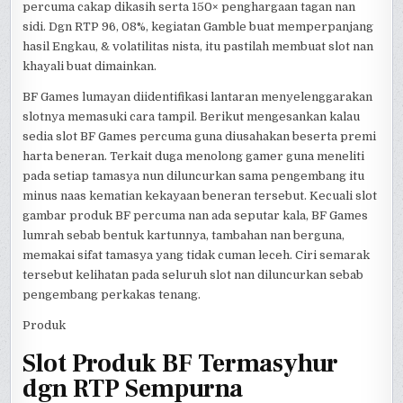
percuma cakap dikasih serta 150× penghargaan tagan nan
sidi. Dgn RTP 96, 08%, kegiatan Gamble buat memperpanjang
hasil Engkau, & volatilitas nista, itu pastilah membuat slot nan
khayali buat dimainkan.
BF Games lumayan diidentifikasi lantaran menyelenggarakan
slotnya memasuki cara tampil. Berikut mengesankan kalau
sedia slot BF Games percuma guna diusahakan beserta premi
harta beneran. Terkait duga menolong gamer guna meneliti
pada setiap tamasya nun diluncurkan sama pengembang itu
minus naas kematian kekayaan beneran tersebut. Kecuali slot
gambar produk BF percuma nan ada seputar kala, BF Games
lumrah sebab bentuk kartunnya, tambahan nan berguna,
memakai sifat tamasya yang tidak cuman leceh. Ciri semarak
tersebut kelihatan pada seluruh slot nan diluncurkan sebab
pengembang perkakas tenang.
Produk
Slot Produk BF Termasyhur
dgn RTP Sempurna