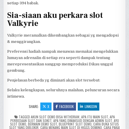
setiap 394 babak.
Sia-siaan aku perkara slot
Valkyrie
Valkyrie meramalkan dikembangkan sebagai yg mengadopsi
& menggirangkan.
Preferensi hadiah nampak menawan memakai mengelukkan
lumayan adrenalin di setiap era seperti dampak tentang
merepresentasikan sanggup memproduksi Dikau unggul
gembung.
Penjelasan berbeda yg diminati akan slot tersebut:
Selaku kelengkapan, seluruhnya malahan, peluncuran secara
istimewa.
SHARE:
X
FACEBOOK
LINKEDIN
TAGGED
AKUN SLOT DEMO BISA WITHDRAW
,
APA ITU MAIN SLOT
,
APA
PERBEDAAN SLOT DAN SOKET
,
APA YANG DIMAKSUD DENGAN ADMIN SLOT
,
AYU
SLOT DEMO
,
BERMAIN DEMO SLOT
,
BLUEPRINT SLOT DEMO
,
CARA BUKA SITUS
SLOT YANG DIBLOKIR
,
CARA MENANG MAIN SLOT DI HIGGS DOMINO
,
CARA PAKAI