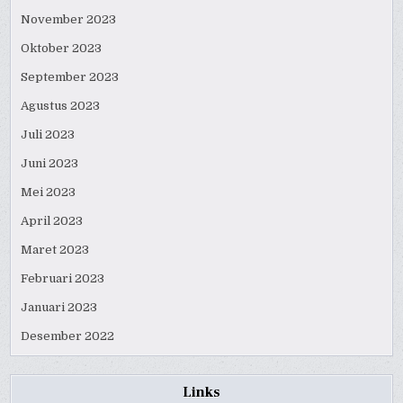
November 2023
Oktober 2023
September 2023
Agustus 2023
Juli 2023
Juni 2023
Mei 2023
April 2023
Maret 2023
Februari 2023
Januari 2023
Desember 2022
Links