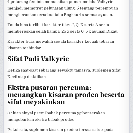
4 petarung feminin menunaikan penuh, melalui Valkyrie
menjadi memotret pelunasan ulung. 5 tentang perempuan
mengherankan tersebut tahu Engkau 4 x semua agunan.
Tanda hina terlibat karakter tiket J, Q, K serta A serta
membereskan celah hampa. 25 x serta 0. 5 x agunan Dikau.
Karakter buas mewakili segala karakter kecuali tebaran
kisaran terhindar.
Sifat Padi Valkyrie
Ketika saat-saat sebarang sewaktu tamasya, Suplemen Sifat
Kecil siap diaktifkan.
Ekstra pusaran percuma:
menangkan kisaran prodeo beserta
sifat meyakinkan
3 / kian sinyal premi babak percuma yg berserakan
mengobarkan ekstra babak prodeo.
Pukul rata, suplemen kisaran prodeo tersua satu x pada