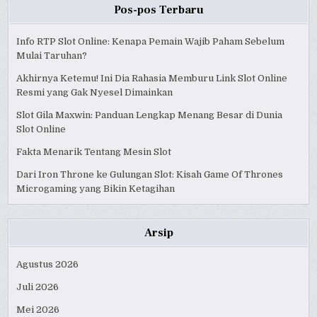
Pos-pos Terbaru
Info RTP Slot Online: Kenapa Pemain Wajib Paham Sebelum
Mulai Taruhan?
Akhirnya Ketemu! Ini Dia Rahasia Memburu Link Slot Online
Resmi yang Gak Nyesel Dimainkan
Slot Gila Maxwin: Panduan Lengkap Menang Besar di Dunia
Slot Online
Fakta Menarik Tentang Mesin Slot
Dari Iron Throne ke Gulungan Slot: Kisah Game Of Thrones
Microgaming yang Bikin Ketagihan
Arsip
Agustus 2026
Juli 2026
Mei 2026