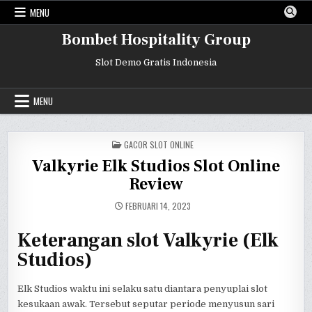
Skip
MENU
to
content
Bombet Hospitality Group
Slot Demo Gratis Indonesia
MENU
POSTED
GACOR SLOT ONLINE
IN
Valkyrie Elk Studios Slot Online
Review
FEBRUARI 14, 2023
Keterangan slot Valkyrie (Elk
Studios)
Elk Studios waktu ini selaku satu diantara penyuplai slot
kesukaan awak. Tersebut seputar periode menyusun sari