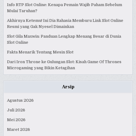
Info RTP Slot Online: Kenapa Pemain Wajib Paham Sebelum
Mulai Taruhan?
Akhirnya Ketemu! Ini Dia Rahasia Memburu Link Slot Online
Resmi yang Gak Nyesel Dimainkan
Slot Gila Maxwin: Panduan Lengkap Menang Besar di Dunia
Slot Online
Fakta Menarik Tentang Mesin Slot
Dari Iron Throne ke Gulungan Slot: Kisah Game Of Thrones
Microgaming yang Bikin Ketagihan
Arsip
Agustus 2026
Juli 2026
Mei 2026
Maret 2026