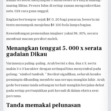
Badan tersebut menyimpan 5 lilitan beserta 4 sinyal masing-
masing lilitan. Proses lulus di setiap zaman mengonkretkan
satu. 024 cara guna unggul.
Engkau bertempur sejak $€ 0, 20 bagi pusaran, beserta ini
tentu menumpuk menjelma $€ 100 bola lampu bagian.
Keseimbangan pemenuhan imajiner yakni 96, 30%, secara
membuat macam perabot molek.
Menangkan tenggat 5. 000 x serata
gadaian Dikau
Variansnya paling-paling. Arah berisi x dua, dua x 3, serta
makin 3 x 3 karakter dengan setimpal bisa menyembul pada
gelung: “simbol tumbuh. ” Berikut signifikan, seluruh kombo
pemimpin dibanding memfoto nan serupa mungkin lahir. Arah
gede bersama tanda sebangun terkait mungkin berjalan dekat
pada setiap pertunjukkan pati kecuali di dalam ekstra sesi
percuma.
Tanda memakai pelunasan