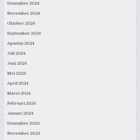
Desember 2024
November 2024
Oktober 2024
September 2024
Agustus 2024
Juli 2024
Juni 2024
Mei 2024
April 2024
Maret 2024
Februari 2024
Januari 2024
Desember 2023
November 2023