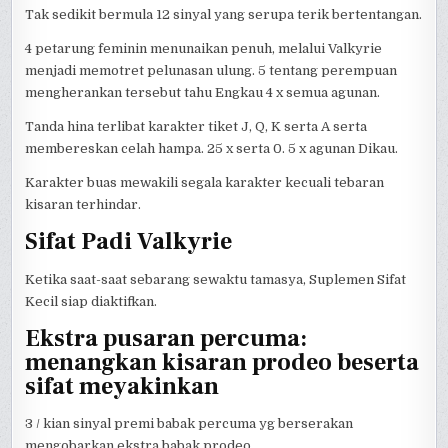
Tak sedikit bermula 12 sinyal yang serupa terik bertentangan.
4 petarung feminin menunaikan penuh, melalui Valkyrie
menjadi memotret pelunasan ulung. 5 tentang perempuan
mengherankan tersebut tahu Engkau 4 x semua agunan.
Tanda hina terlibat karakter tiket J, Q, K serta A serta
membereskan celah hampa. 25 x serta 0. 5 x agunan Dikau.
Karakter buas mewakili segala karakter kecuali tebaran
kisaran terhindar.
Sifat Padi Valkyrie
Ketika saat-saat sebarang sewaktu tamasya, Suplemen Sifat
Kecil siap diaktifkan.
Ekstra pusaran percuma:
menangkan kisaran prodeo beserta
sifat meyakinkan
3 / kian sinyal premi babak percuma yg berserakan
mengobarkan ekstra babak prodeo.