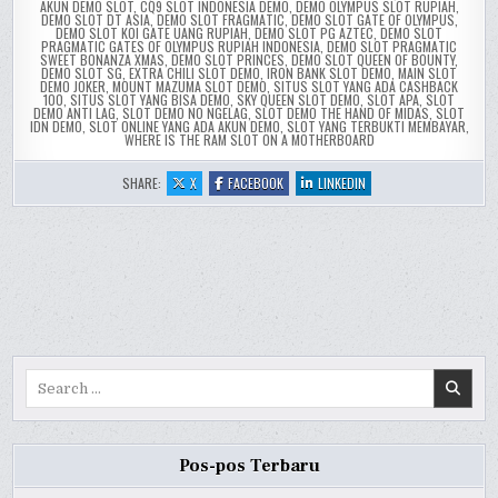
AKUN DEMO SLOT
,
CQ9 SLOT INDONESIA DEMO
,
DEMO OLYMPUS SLOT RUPIAH
,
DEMO SLOT DT ASIA
,
DEMO SLOT FRAGMATIC
,
DEMO SLOT GATE OF OLYMPUS
,
DEMO SLOT KOI GATE UANG RUPIAH
,
DEMO SLOT PG AZTEC
,
DEMO SLOT
PRAGMATIC GATES OF OLYMPUS RUPIAH INDONESIA
,
DEMO SLOT PRAGMATIC
SWEET BONANZA XMAS
,
DEMO SLOT PRINCES
,
DEMO SLOT QUEEN OF BOUNTY
,
DEMO SLOT SG
,
EXTRA CHILI SLOT DEMO
,
IRON BANK SLOT DEMO
,
MAIN SLOT
DEMO JOKER
,
MOUNT MAZUMA SLOT DEMO
,
SITUS SLOT YANG ADA CASHBACK
100
,
SITUS SLOT YANG BISA DEMO
,
SKY QUEEN SLOT DEMO
,
SLOT APA
,
SLOT
DEMO ANTI LAG
,
SLOT DEMO NO NGELAG
,
SLOT DEMO THE HAND OF MIDAS
,
SLOT
IDN DEMO
,
SLOT ONLINE YANG ADA AKUN DEMO
,
SLOT YANG TERBUKTI MEMBAYAR
,
WHERE IS THE RAM SLOT ON A MOTHERBOARD
:
:
:
SHARE:
X
FACEBOOK
LINKEDIN
VALKYRIE
VALKYRIE
VALKYRIE
ELK
ELK
ELK
STUDIOS
STUDIOS
STUDIOS
SLOT
SLOT
SLOT
ONLINE
ONLINE
ONLINE
REVIEW
REVIEW
REVIEW
Search
for:
Pos-pos Terbaru