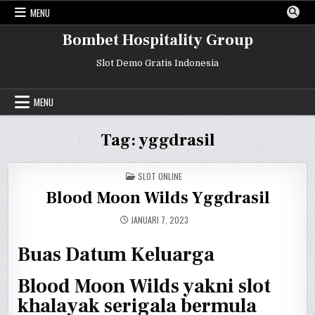
Skip
MENU
to
content
Bombet Hospitality Group
Slot Demo Gratis Indonesia
MENU
Tag:
yggdrasil
POSTED
SLOT ONLINE
IN
Blood Moon Wilds Yggdrasil
JANUARI 7, 2023
Buas Datum Keluarga
Blood Moon Wilds yakni slot
khalayak serigala bermula