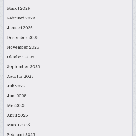
Maret 2026
Februari 2026
Januari 2026
Desember 2025
November 2025
Oktober 2025
September 2025
Agustus 2025
Juli 2025
Juni 2025
Mei 2025
April 2025
Maret 2025
Februari 2025