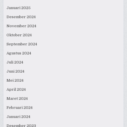
Januari 2025
Desember 2024
November 2024
Oktober 2024
September 2024
Agustus 2024
Juli 2024
Juni 2024
Mei 2024
April 2024
Maret 2024
Februari 2024
Januari 2024
Desember 2023