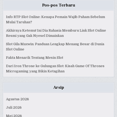
Pos-pos Terbaru
Info RTP Slot Online: Kenapa Pemain Wajib Paham Sebelum
Mulai Taruhan?
Akhirnya Ketemu! Ini Dia Rahasia Memburu Link Slot Online
Resmi yang Gak Nyesel Dimainkan
Slot Gila Maxwin: Panduan Lengkap Menang Besar di Dunia
Slot Online
Fakta Menarik Tentang Mesin Slot
Dari Iron Throne ke Gulungan Slot: Kisah Game Of Thrones
Microgaming yang Bikin Ketagihan
Arsip
Agustus 2026
Juli 2026
Mei 2026