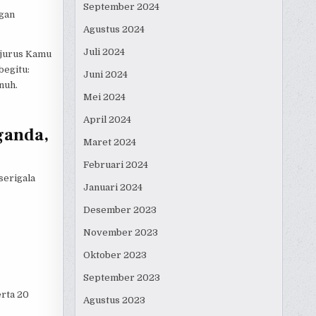
September 2024
gan
Agustus 2024
Juli 2024
njurus Kamu
begitu:
Juni 2024
nuh.
Mei 2024
April 2024
ganda,
Maret 2024
Februari 2024
serigala
Januari 2024
Desember 2023
November 2023
Oktober 2023
September 2023
rta 20
Agustus 2023