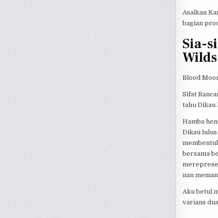
Asalkan Ka
bagian pro
Sia-s
Wilds
Blood Moon
Sifat Ranc
tahu Dikau
Hamba hend
Dikau lulu
membentuk 
bersama be
merepresen
nan meman
Aku betul 
varians du