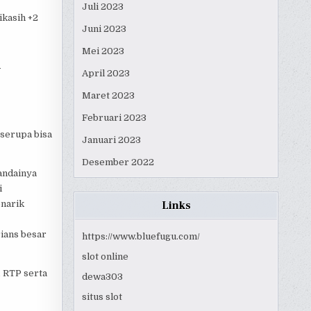
Juli 2023
kasih +2
Juni 2023
Mei 2023
n
April 2023
Maret 2023
Februari 2023
 serupa bisa
Januari 2023
Desember 2022
andainya
i
narik
Links
ians besar
https://www.bluefugu.com/
slot online
 RTP serta
dewa303
situs slot