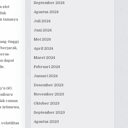
September 2024
 slot
Agustus 2024
duk
an tamasya
Juli 2024
Juni 2024
Mei 2024
ang-tinggi.
 berjarak,
April 2024
terus-
Maret 2024
mu dapat
Februari 2024
de.
Januari 2024
Desember 2023
y’n GO.
November 2023
pemburu
idak cuman
Oktober 2023
s istimewa,
September 2023
Agustus 2023
volatilitas