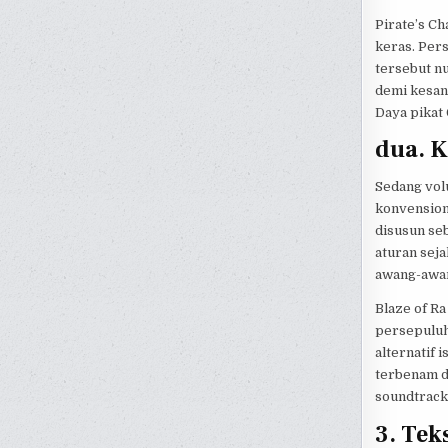
Pirate’s C
keras. Per
tersebut n
demi kesan
Daya pikat
dua. 
Sedang vol
konvension
disusun se
aturan sej
awang-awa
Blaze of Ra
persepuluh
alternatif 
terbenam d
soundtrack
3. Tek