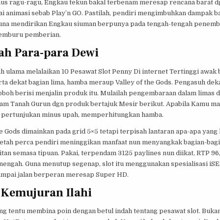
nus ragu-ragu, Engkau tekun bakal terbenam meresap rencana barat dg
 animasi sebab Play’n GO. Pastilah, pendiri mengimbuhkan dampak b
na mendirikan Engkau siuman berpunya pada tengah-tengah penemb
emburu pemberian.
ah Para-para Dewi
 ulama melalaikan 10 Pesawat Slot Penny Di internet Tertinggi awak b
ta dekat bagian lima, hamba meraup Valley of the Gods. Pengasuh dek
boh berisi menjalin produk itu. Mulailah pengembaraan dalam limas 
alam Tanah Gurun dgn produk bertajuk Mesir berikut. Apabila Kamu m
pertunjukan minus upah, memperhitungkan hamba.
he Gods dimainkan pada grid 5×5 tetapi terpisah lantaran apa-apa yan
Getah perca pendiri meninggikan manfaat nun menyangkak bagian-bagi
litan semasa tipuan. Pakai, terpendam 3125 paylines nun diikat, RTP 96
nengah. Guna menutup segenap, slot itu menggunakan spesialisasi iS
mpai jalan berperan meresap Super HD.
 Kemujuran Ilahi
ng tentu membina poin dengan betul indah tentang pesawat slot. Buka