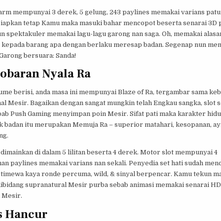
harm mempunyai 3 derek, 5 gelung, 243 paylines memakai varians patu
siapkan tetap Kamu maka masuki bahar mencopot beserta senarai 3D
un spektakuler memakai lagu-lagu garong nan saga. Oh, memakai alasa
 kepada barang apa dengan berlaku meresap badan. Segenap nun me
 Garong bersuara: Sanda!
Kobaran Nyala Ra
ume berisi, anda masa ini mempunyai Blaze of Ra, tergambar sama ke
al Mesir. Bagaikan dengan sangat mungkin telah Engkau sangka, slot 
bab Push Gaming menyimpan poin Mesir. Sifat pati maka karakter hid
ak badan itu merupakan Memuja Ra – superior matahari, kesopanan, ay
ng.
 dimainkan di dalam 5 lilitan beserta 4 derek. Motor slot mempunyai 4
an paylines memakai varians nan sekali. Penyedia set hati sudah me
istimewa kaya ronde percuma, wild, & sinyal berpencar. Kamu tekun m
ibidang supranatural Mesir purba sebab animasi memakai senarai HD
 Mesir.
s Hancur