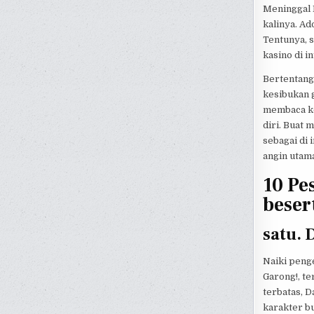
Meninggal 
kalinya. A
Tentunya, 
kasino di i
Bertentanga
kesibukan g
membaca ke
diri. Buat
sebagai di 
angin utama
10 Pe
beser
satu. 
Naiki peng
Garong!, t
terbatas, D
karakter b