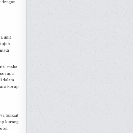
k dengan
k
a unit
tujuh,
njadi
 8%, maka
 serupa
i dalam
cara kerap
ya terkait
iap kurang
etul