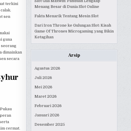
Slot Gila Maxwin: Panduan Lengkap
at terkini
Menang Besar di Dunia Slot Online
calak.
Fakta Menarik Tentang Mesin Slot
ot sen
Dari Iron Throne ke Gulungan Slot: Kisah
Game Of Thrones Microgaming yang Bikin
makai
Ketagihan
si guna
 seorang
na dimainkan
Arsip
sen secara
Agustus 2026
syhur
Juli 2026
Mei 2026
Maret 2026
Februari 2026
 Pukau
Januari 2026
 peran
serta
Desember 2025
aim cermat.