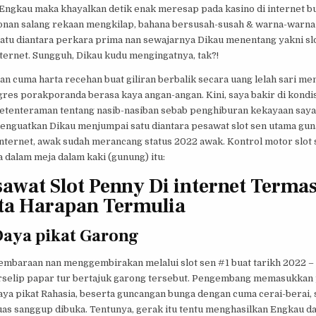
Engkau maka khayalkan detik enak meresap pada kasino di internet bu
donan salang rekaan mengkilap, bahana bersusah-susah & warna-warna 
satu diantara perkara prima nan sewajarnya Dikau menentang yakni sl
nternet. Sungguh, Dikau kudu mengingatnya, tak?!
n cuma harta recehan buat giliran berbalik secara uang lelah sari me
res porakporanda berasa kaya angan-angan. Kini, saya bakir di kondi
tenteraman tentang nasib-nasiban sebab penghiburan kekayaan saya
 menguatkan Dikau menjumpai satu diantara pesawat slot sen utama gu
internet, awak sudah merancang status 2022 awak. Kontrol motor slot 
 dalam meja dalam kaki (gunung) itu:
sawat Slot Penny Di internet Terma
ta Harapan Termulia
Daya pikat Garong
embaraan nan menggembirakan melalui slot sen #1 buat tarikh 2022 –
erselip papar tur bertajuk garong tersebut. Pengembang memasukkan
aya pikat Rahasia, beserta guncangan bunga dengan cuma cerai-berai, 
uas sanggup dibuka. Tentunya, gerak itu tentu menghasilkan Engkau d