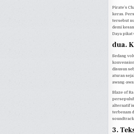
Pirate’s C
keras. Per
tersebut n
demi kesan
Daya pikat
dua. 
Sedang vol
konvension
disusun se
aturan sej
awang-awa
Blaze of Ra
persepuluh
alternatif 
terbenam d
soundtrack
3. Tek