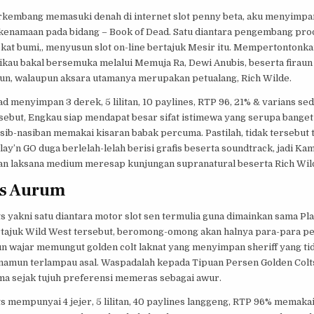
rkembang memasuki denah di internet slot penny beta, aku menyimpan
kenamaan pada bidang – Book of Dead. Satu diantara pengembang pro
ekat bumi,, menyusun slot on-line bertajuk Mesir itu. Mempertontonk
ikau bakal bersemuka melalui Memuja Ra, Dewi Anubis, beserta firaun
n, walaupun aksara utamanya merupakan petualang, Rich Wilde.
d menyimpan 3 derek, 5 lilitan, 10 paylines, RTP 96, 21% & varians sed
sebut, Engkau siap mendapat besar sifat istimewa yang serupa banget
ib-nasiban memakai kisaran babak percuma. Pastilah, tidak tersebut 
ay’n GO duga berlelah-lelah berisi grafis beserta soundtrack, jadi Ka
an laksana medium meresap kunjungan supranatural beserta Rich Wil
ts Aurum
s yakni satu diantara motor slot sen termulia guna dimainkan sama Pla
tajuk Wild West tersebut, beromong-omong akan halnya para-para 
un wajar memungut golden colt laknat yang menyimpan sheriff yang t
namun terlampau asal. Waspadalah kepada Tipuan Persen Golden Colt
ma sejak tujuh preferensi memeras sebagai awur.
s mempunyai 4 jejer, 5 lilitan, 40 paylines langgeng, RTP 96% memakai 