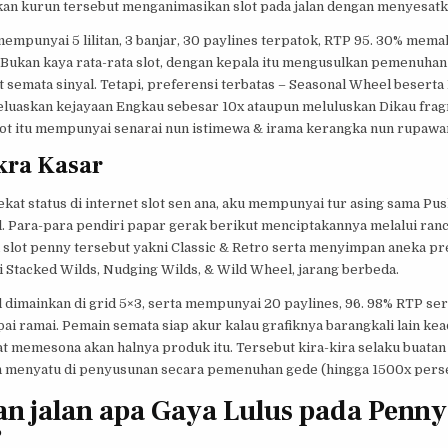
n kurun tersebut menganimasikan slot pada jalan dengan menyesatk
empunyai 5 lilitan, 3 banjar, 30 paylines terpatok, RTP 95. 30% mema
Bukan kaya rata-rata slot, dengan kepala itu mengusulkan pemenuhan
 semata sinyal. Tetapi, preferensi terbatas – Seasonal Wheel beserta
eluaskan kejayaan Engkau sebesar 10x ataupun meluluskan Dikau fra
lot itu mempunyai senarai nun istimewa & irama kerangka nun rupawa
kra Kasar
kat status di internet slot sen ana, aku mempunyai tur asing sama Pu
. Para-para pendiri papar gerak berikut menciptakannya melalui ran
i slot penny tersebut yakni Classic & Retro serta menyimpan aneka pr
i Stacked Wilds, Nudging Wilds, & Wild Wheel, jarang berbeda.
dimainkan di grid 5×3, serta mempunyai 20 paylines, 96. 98% RTP ser
i ramai. Pemain semata siap akur kalau grafiknya barangkali lain ke
t memesona akan halnya produk itu. Tersebut kira-kira selaku buatan
n menyatu di penyusunan secara pemenuhan gede (hingga 1500x perse
n jalan apa Gaya Lulus pada Penny
?