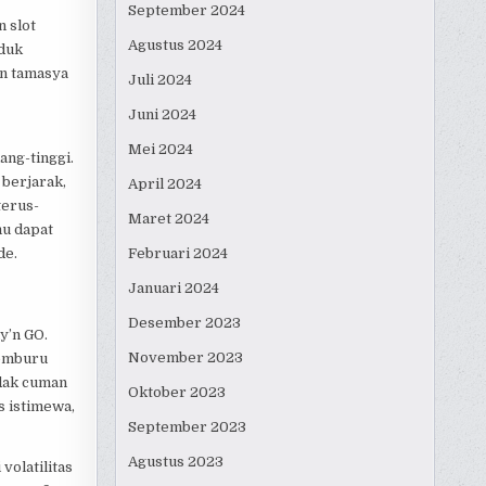
September 2024
 slot
Agustus 2024
duk
an tamasya
Juli 2024
Juni 2024
Mei 2024
ang-tinggi.
 berjarak,
April 2024
terus-
Maret 2024
mu dapat
Februari 2024
de.
Januari 2024
Desember 2023
y’n GO.
November 2023
pemburu
idak cuman
Oktober 2023
s istimewa,
September 2023
Agustus 2023
volatilitas