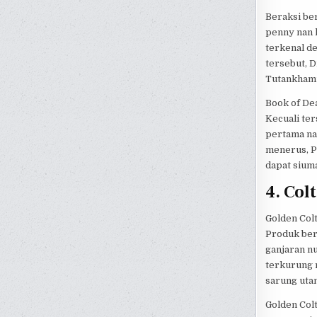
Beraksi be
penny nan 
terkenal d
tersebut, D
Tutankhamu
Book of Dea
Kecuali ter
pertama nas
menerus, Pl
dapat sium
4. Col
Golden Colt
Produk ber
ganjaran n
terkurung 
sarung uta
Golden Colt