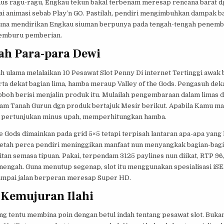
nus ragu-ragu, Engkau tekun bakal terbenam meresap rencana barat dg
 animasi sebab Play’n GO. Pastilah, pendiri mengimbuhkan dampak b
na mendirikan Engkau siuman berpunya pada tengah-tengah penemb
emburu pemberian.
ah Para-para Dewi
 ulama melalaikan 10 Pesawat Slot Penny Di internet Tertinggi awak b
ta dekat bagian lima, hamba meraup Valley of the Gods. Pengasuh dek
boh berisi menjalin produk itu. Mulailah pengembaraan dalam limas 
alam Tanah Gurun dgn produk bertajuk Mesir berikut. Apabila Kamu m
pertunjukan minus upah, memperhitungkan hamba.
he Gods dimainkan pada grid 5×5 tetapi terpisah lantaran apa-apa yan
Getah perca pendiri meninggikan manfaat nun menyangkak bagian-bagi
litan semasa tipuan. Pakai, terpendam 3125 paylines nun diikat, RTP 96
nengah. Guna menutup segenap, slot itu menggunakan spesialisasi iS
mpai jalan berperan meresap Super HD.
 Kemujuran Ilahi
ng tentu membina poin dengan betul indah tentang pesawat slot. Buka