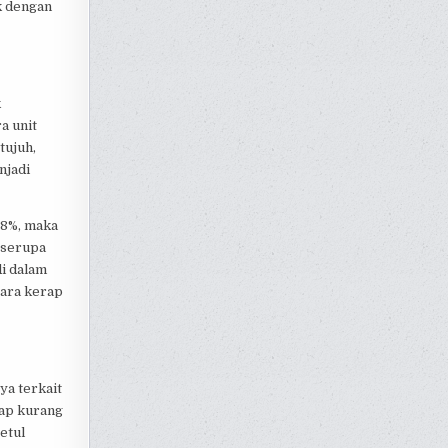
k dengan
k
a unit
tujuh,
njadi
 8%, maka
 serupa
i dalam
cara kerap
ya terkait
iap kurang
etul