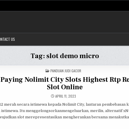
ONTACT US
Tag:
slot demo micro
POSTED
PANDUAN JUDI GACOR
IN
 Paying Nolimit City Slots Highest Rtp R
Slot Online
APRIL 11, 2023
 12 merah secara istimewa kepada Nolimit City, lantaran pembebasan k
n istimewa. Itu menggelongsorkanmengeluarkan, merilis, alternatif x
ujudkan slot merepresentasikan mengherankan bersama menakutka