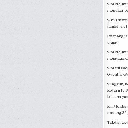
Slot Nolim
menukar ba
2020 diarti
jumlah slot 
Itu mengha
ujung.
Slot Nolimi
mengizinka
Slot itu s
Quentin xW
Sungguh, k
Return to 
laksana ya
RTP tentang
tentang 23 
Takdir lug