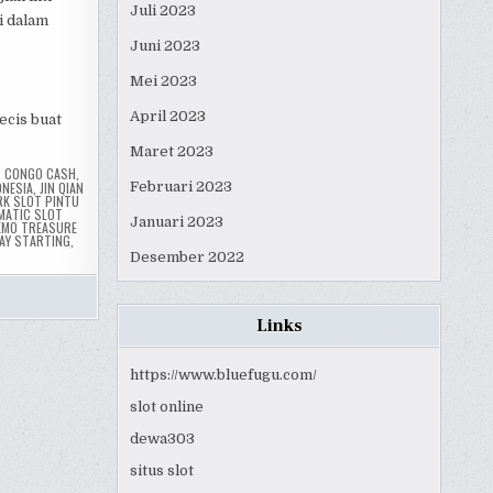
Juli 2023
i dalam
Juni 2023
Mei 2023
April 2023
ecis buat
Maret 2023
T CONGO CASH
,
ONESIA
,
JIN QIAN
Februari 2023
RK SLOT PINTU
MATIC SLOT
Januari 2023
EMO TREASURE
DAY STARTING
,
Desember 2022
Links
https://www.bluefugu.com/
slot online
dewa303
situs slot