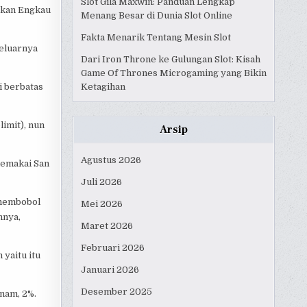
Slot Gila Maxwin: Panduan Lengkap
alkan Engkau
Menang Besar di Dunia Slot Online
Fakta Menarik Tentang Mesin Slot
keluarnya
Dari Iron Throne ke Gulungan Slot: Kisah
Game Of Thrones Microgaming yang Bikin
i berbatas
Ketagihan
limit), nun
Arsip
Agustus 2026
memakai San
Juli 2026
 membobol
Mei 2026
nnya,
Maret 2026
Februari 2026
 yaitu itu
Januari 2026
Desember 2025
nam, 2%.