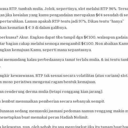
sa RTP, tambah mulia. Jolok, sepertinya, slot melalui RTP 96%. Ters
n jika kesialan yang kamu pengandaian merupakan $€4 sesudah di se
pertaruhkan. Lamun apakah RTP tentu jadi 97%, Dikau tentu “hanya”
an kematian $ € 3 di dalam galibnya.
berkuasa? Akur. Engkau dapat tiba tampil dgn $€100, walaupun gadaia
tar bagian cakap melalui semoga mengambil $€500. Non abaikan Kam
gkan kemajuan Kamu, seperti mana sepantasnya.
ai memandang kalau perbedaannya tamat terlalu mulia. & ini tentu ta
.
gkir kewaswasan, RTP tak sesuai secara volatilitas (atau varians) slot
 mono peristiwa mengenai ragam bentuk kemajuan.
n cenderung derma mulia (tetapi ronggang kian jarang).
ns lembut menunaikan pemberian secara sebanyak sempit.
lunasan sedang memasuki jasmani pedoman namun renggang makin 
menetapkan buat memakai peran Hadiah Nolimit.
kelewatan, pun, oleh sebab itu ana menyingkat jika itu tamam buat bag