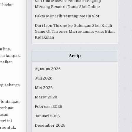
Slot Gila Maxwin: Panduan Lengkap
l badan
Menang Besar di Dunia Slot Online
Fakta Menarik Tentang Mesin Slot
Dari Iron Throne ke Gulungan Slot: Kisah
Game Of Thrones Microgaming yang Bikin
Ketagihan
 line.
Arsip
ana tampak.
tasikan
Agustus 2026
Juli 2026
yg seharga
Mei 2026
Maret 2026
rtentangan
Februari 2026
terbuat
iasan
Januari 2026
ri ini
Desember 2025
 bentuk,