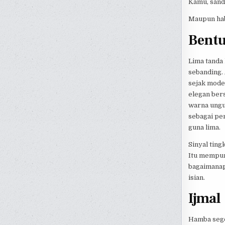
Kamu, sand
Maupun habi
Bentu
Lima tanda
sebanding.
sejak mode
elegan ber
warna ungu
sebagai pe
guna lima.
Sinyal ting
Itu mempun
bagaimanap
isian.
Ijmal
Hamba sege