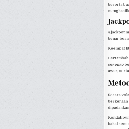
beserta bu
menghasilk
Jackpo
4 jackpot m
benar beris
Keempat lib
Bertambah 
segenap be
awur, serta
Metod
Secara vola
berkenaan 
dipadankan
Kendatipun
bakal semo