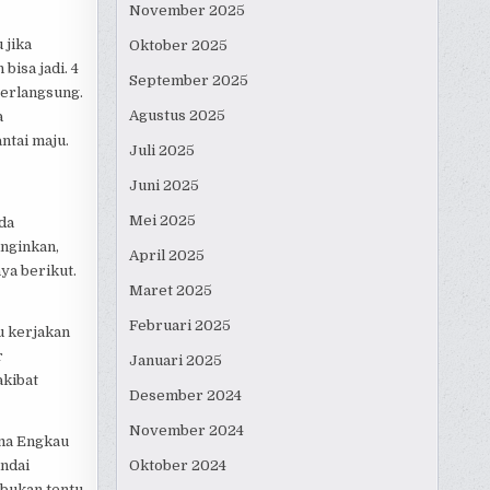
November 2025
 jika
Oktober 2025
isa jadi. 4
September 2025
berlangsung.
Agustus 2025
a
ntai maju.
Juli 2025
Juni 2025
Mei 2025
da
nginkan,
April 2025
ya berikut.
Maret 2025
Februari 2025
u kerjakan
r
Januari 2025
akibat
Desember 2024
November 2024
ama Engkau
andai
Oktober 2024
bukan tentu