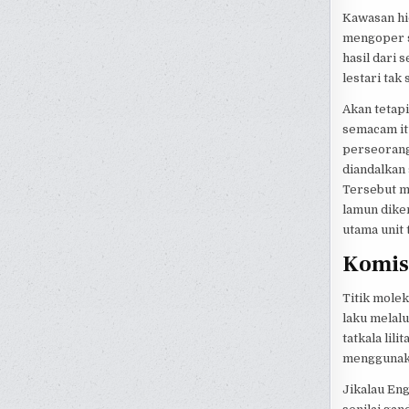
Kawasan hi
mengoper s
hasil dari 
lestari tak 
Akan tetapi
semacam itu
perseorang
diandalkan
Tersebut m
lamun dike
utama unit 
Komis
Titik mole
laku melal
tatkala lil
menggunaka
Jikalau En