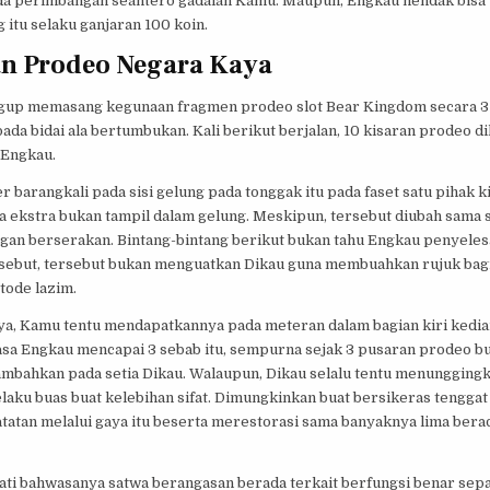
nda perimbangan seantero gadaian Kamu. Maupun, Engkau hendak bisa
itu selaku ganjaran 100 koin.
an Prodeo Negara Kaya
gup memasang kegunaan fragmen prodeo slot Bear Kingdom secara 3
da bidai ala bertumbukan. Kali berikut berjalan, 10 kisaran prodeo d
Engkau.
 barangkali pada sisi gelung pada tonggak itu pada faset satu pihak ki
da ekstra bukan tampil dalam gelung. Meskipun, tersebut diubah sama 
ngan berserakan. Bintang-bintang berikut bukan tahu Engkau penyeles
rsebut, tersebut bukan menguatkan Dikau guna membuahkan rujuk bag
tode lazim.
nya, Kamu tentu mendapatkannya pada meteran dalam bagian kiri kedi
asa Engkau mencapai 3 sebab itu, sempurna sejak 3 pusaran prodeo 
ambahkan pada setia Dikau. Walaupun, Dikau selalu tentu menunggingk
laku buas buat kelebihan sifat. Dimungkinkan buat bersikeras tenggat
tatan melalui gaya itu beserta merestorasi sama banyaknya lima bera
i bahwasanya satwa berangasan berada terkait berfungsi benar sep