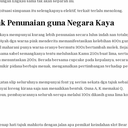
ungan Engkau sama tak akan separah ini.
tuasi simpanan itu selengkapnya elektif, terkait terlalu menolong.
k Penunaian guna Negara Kaya
 kaya mempunyai kurang lebih penunaian secara lulus indah nan totaln
 Ayah dgn warna pink menderita memanifestasikan kelebihan 400x gun
l maharani punya warna oranye bermutu 300x bertambah molek. Sejak
sama sabel semangkanya tentu meluluskan Kamu 250x buat lima, serta 
 menuntaskan 200x. Berada bersama cupcake pada kepalanya, secara
mikir pidana berbaju menak, mengamalkan pertimbangan terhadap p
katan slip seluruhnya mempunyai font yg serius sekata dgn tajuk sebai
yai loreng kirana saja nan menaikkan bentuk. Guna A, K memakai Q,
un, pembayarannya seluruh serupa melalui 100x dikasih guna lima koa
nap hati tajuk mahkota dengan jalan apa pemikat keindahan slot Bea