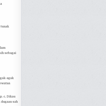
na
i tunak
alam
ih sebagai
agak-agak
lewatan
. c, Dikau
 dugaan sah