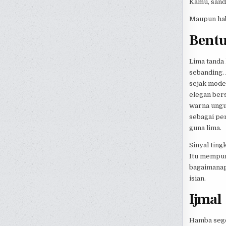
Kamu, sand
Maupun habi
Bentu
Lima tanda
sebanding.
sejak mode
elegan ber
warna ungu
sebagai pe
guna lima.
Sinyal ting
Itu mempun
bagaimanap
isian.
Ijmal
Hamba sege