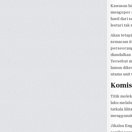
Kawasan hi
mengoper s
hasil dari 
lestari tak 
Akan tetapi
semacam itu
perseorang
diandalkan
Tersebut m
lamun dike
utama unit 
Komis
Titik mole
laku melal
tatkala lil
menggunaka
Jikalau En