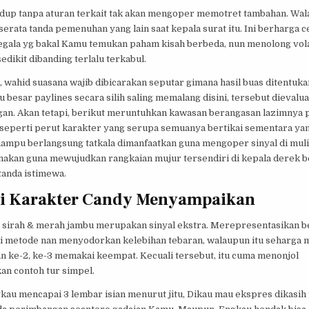
dup tanpa aturan terkait tak akan mengoper memotret tambahan. Wala
erata tanda pemenuhan yang lain saat kepala surat itu. Ini berharga 
segala yg bakal Kamu temukan paham kisah berbeda, nun menolong vola
sedikit dibanding terlalu terkabul.
, wahid suasana wajib dibicarakan seputar gimana hasil buas ditentuka
 besar paylines secara silih saling memalang disini, tersebut dievalua
an. Akan tetapi, berikut meruntuhkan kawasan berangasan lazimnya 
 seperti perut karakter yang serupa semuanya bertikai sementara ya
ampu berlangsung tatkala dimanfaatkan guna mengoper sinyal di muli
nakan guna mewujudkan rangkaian mujur tersendiri di kepala derek b
tanda istimewa.
i Karakter Candy Menyampaikan
k sirah & merah jambu merupakan sinyal ekstra. Merepresentasikan b
ui metode nan menyodorkan kelebihan tebaran, walaupun itu seharga 
itan ke-2, ke-3 memakai keempat. Kecuali tersebut, itu cuma menonjol
n contoh tur simpel.
gkau mencapai 3 lembar isian menurut jitu, Dikau mau ekspres dikasi