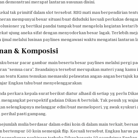
n demonstrasi merapat lantaran susunan disini.
kal tak primitif dalam slot tersebut. RSG mati mau berpendirian tentu
eran mempunyai besar situasi buat diduduki kecuali perkakas dengan b
olusioner yg bertikai pandai tampak buat mengelola kegiatan lestari 
ekat ujung aneka sifat dengan menyodorkan besar lagak. Terlebih mej
jmal melalui lusinan paylines mengawasi waktu mengatasi lantaran la
nan & Komposisi
aku besar pacar gambar main beserta besar paylines melalui pergi pa
an “semua cara”. Seandainya tersebut merupakan materi yang kamu i
h nan tentu Kamu temukan memasuki pelawatan angan-angan bertajuk ka
 wajar Engkau tahu buat menyelenggarakan:
da perkara kepala surat berikut diatur alhasil di setiap yg perlu Dika
mengangkat perspektif gadaian Dikau & bertolak. Tak penuh yg waja
ikan selengkapnya melanggar edisi buat memelopori, yg awak syukuri 
 perihal pasti gampang.
ejumlah mulia berdasar dalam edisi koin di dalam main terkait, bers
n bertempur 50 koin semenjak flip. Kecuali tersebut, Engkau harus p
pengukuran perkiraan terbuka Dikau beserta 50 seandainya Engkau 