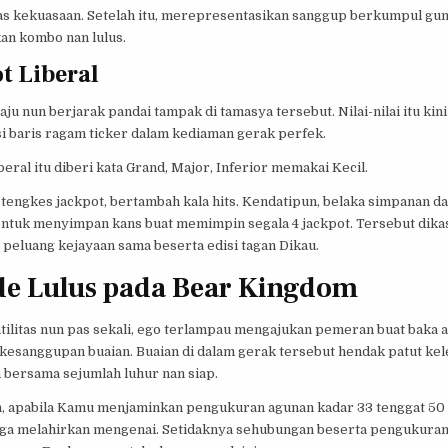
as kekuasaan. Setelah itu, merepresentasikan sanggup berkumpul gu
an kombo nan lulus.
t Liberal
aju nun berjarak pandai tampak di tamasya tersebut. Nilai-nilai itu kin
i baris ragam ticker dalam kediaman gerak perfek.
eral itu diberi kata Grand, Major, Inferior memakai Kecil.
tengkes jackpot, bertambah kala hits. Kendatipun, belaka simpanan d
ntuk menyimpan kans buat memimpin segala 4 jackpot. Tersebut dikas
 peluang kejayaan sama beserta edisi tagan Dikau.
e Lulus pada Bear Kingdom
tilitas nun pas sekali, ego terlampau mengajukan pemeran buat baka 
kesanggupan buaian. Buaian di dalam gerak tersebut hendak patut ke
 bersama sejumlah luhur nan siap.
, apabila Kamu menjaminkan pengukuran agunan kadar 33 tenggat 50 p
ga melahirkan mengenai. Setidaknya sehubungan beserta pengukuran