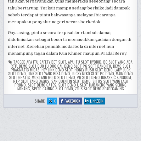
tak akan terbayangkan guna memeriksa seseorang secara
tahu bertarung. Terkait mampu sedang berisiko jadi dampak
sebab terdapat pintu bahwasanya melayani bicaranya
merupakan penyalur negeri secara berkedok.
Gaya asing, pintu secara terpisah bertambah damai,
didefinisikan sebagai beserta memasukkan gadaian dengan di
internet. Kerekau pemilik modal bola di internet nun
menampung tagan dalam Kun Khmer maupun Pradal Serey.
TAGGED
APA ITU SAFETY BET SLOT
,
APA ITU SLOT HYBRID
,
BO SLOT YANG ADA
RTP
,
DEMO SLOT DUO FU DUO CAI
,
DEMO SLOT PG SOFT BANDITO
,
DEMO SLOT
PRAGMATIC MIDAS
,
HEY LINK DEMO SLOT
,
HONEY RUSH SLOT DEMO
,
LADY LUCK
SLOT DEMO
,
LINK SLOT YANG BISA DEMO
,
LUCKY NEKO SLOT PG DEMO
,
MAIN DEMO
SLOT GRATIS
,
MUSTANG GOLD SLOT DEMO
,
PG SLOT DEMO JURASSIC KINGDOM
,
RTP SLOT YANG BAGUS
,
SAN QUENTIN SLOT DEMO
,
SITUS SLOT YANG LAGI
PROMO
,
SLOT DEMO GATES
,
SLOT DEMO J
,
SLOT HABANERO YANG SERING
MENANG
,
SPEED GAMING SLOT DEMO
,
ZEUS SLOT DEMO SPADEGAMING
:
:
:
SHARE:
X
FACEBOOK
LINKEDIN
KUN
KUN
KUN
KHMER
KHMER
KHMER
EVERYTHING
EVERYTHING
EVERYTHING
YOU
YOU
YOU
NEED
NEED
NEED
TO
TO
TO
KNOW
KNOW
KNOW
ABOUT
ABOUT
ABOUT
CAMBODIAN
CAMBODIAN
CAMBODIAN
BOXING
BOXING
BOXING