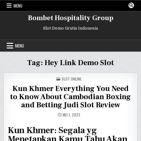
Skip
MENU
to
content
Bombet Hospitality Group
Slot Demo Gratis Indonesia
MENU
Tag:
Hey Link Demo Slot
POSTED
SLOT ONLINE
IN
Kun Khmer Everything You Need
to Know About Cambodian Boxing
and Betting Judi Slot Review
MEI 1, 2023
Kun Khmer: Segala yg
Menetapkan Kamu Tahu Akan