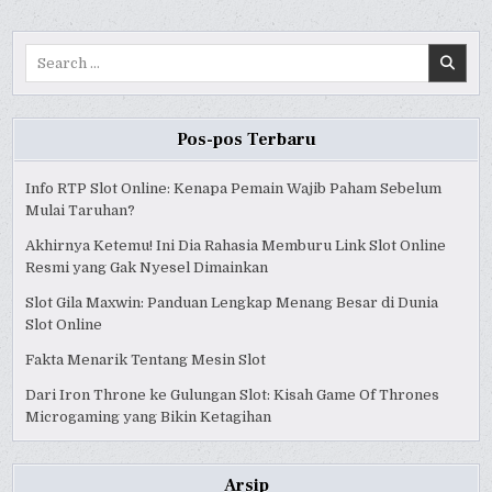
AND
AND
AND
BETTING
BETTING
BETTING
JUDI
JUDI
JUDI
SLOT
SLOT
SLOT
Search
REVIEW
REVIEW
REVIEW
for:
Pos-pos Terbaru
Info RTP Slot Online: Kenapa Pemain Wajib Paham Sebelum
Mulai Taruhan?
Akhirnya Ketemu! Ini Dia Rahasia Memburu Link Slot Online
Resmi yang Gak Nyesel Dimainkan
Slot Gila Maxwin: Panduan Lengkap Menang Besar di Dunia
Slot Online
Fakta Menarik Tentang Mesin Slot
Dari Iron Throne ke Gulungan Slot: Kisah Game Of Thrones
Microgaming yang Bikin Ketagihan
Arsip