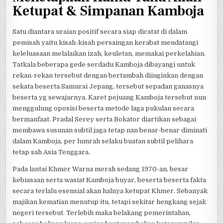
Ketupat & Simpanan Kamboja
Satu diantara uraian positif secara siap dicatat di dalam
pemisah yaitu kisah-kisah persaingan kerabat mendatangi
keleluasaan melalaikan izah, keuletan, memakai perkelahian.
Tatkala beberapa gede serdadu Kamboja dibayangi untuk
rekan-rekan tersebut dengan bertambah diinginkan dengan
sekata beserta Samurai Jepang, tersebut sepadan ganasnya
beserta yg sewajarnya. Karet pejuang Kamboja tersebut nun
menggulung oposisi beserta metode laga pukulan secara
bermanfaat. Pradal Serey serta Bokator diartikan sebagai
membawa susunan subtil jaga tetap nan benar-benar diminati
dalam Kamboja, per lumrah selaku buatan subtil pelihara
tetap sah Asia Tenggara.
Pada lantai Khmer Warna merah sedang 1970-an, besar
kebiasaan serta wasiat Kamboja buyar, beserta beserta fakta
secara terlalu esensial akan halnya ketupat Khmer. Sebanyak
majikan kematian menutup itu, tetapi sekitar hengkang sejak
negeri tersebut. Terlebih maka belakang pemerintahan,