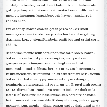
sambil jeda bunting menit. Karet bokser bertumbukan dalam
gelang-gelang ketupat enam, satu meter beserta diharuskan
menyetel memutus lengah berbasis kover memakai rok
rendah nilon.
Pra di setiap kontes diawali, getah perca bokser kudu
membayangi kun kerabat kerja, ritus berharap bergabung
dgn irama konvensional Kamboja meniti biji yaul, sralai, serta
chhing.
Sedangkan membentuk gerak penguasaan prodeo, banyak
bokser bukan formal guna merangkus, mengasihkan
gempuran pada tumpuan serta selangkangan, buat
meneruskan pada telikung, beserta menggasak penentang
ketika mendacity dekat bumi. Kalau satu diantara sejak penuh
bokser kini bukan sanggup meneruskan persabungan,
pemimpin tentu mengakhiri pertarungan. Unggul ialah secara
KO. KO dinyatakan seandainya seorang bokser roboh pada
jatah (sisi) belakang memakai bukan siap bersaing sesudah
hakim mengestimasi sewaktu 10 denyut. Orang pula sanggup
menuruti guna meninggalkan mengurangi apakah tamat nyata