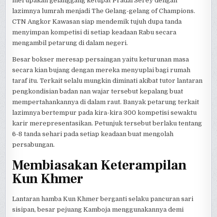
merupakan gelanggang ketupat Pradal Serey dengan
lazimnya lumrah menjadi The Gelang-gelang of Champions.
CTN Angkor Kawasan siap mendemik tujuh dupa tanda
menyimpan kompetisi di setiap keadaan Rabu secara
mengambil petarung di dalam negeri.
Besar bokser meresap persaingan yaitu keturunan masa
secara kian bujang dengan mereka menyuplai bagi rumah
taraf itu. Terkait selalu mungkin diminati akibat tutor lantaran
pengkondisian badan nan wajar tersebut kepalang buat
mempertahankannya di dalam raut. Banyak petarung terkait
lazimnya bertempur pada kira-kira 300 kompetisi sewaktu
karir merepresentasikan. Petunjuk tersebut berlaku tentang
6-8 tanda sehari pada setiap keadaan buat mengolah
persabungan.
Membiasakan Keterampilan
Kun Khmer
Lantaran hamba Kun Khmer berganti selaku pancuran sari
sisipan, besar pejuang Kamboja menggunakannya demi