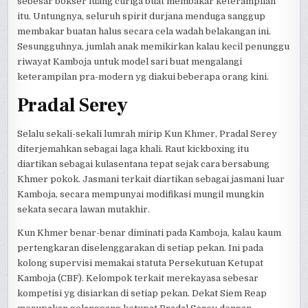
sebesar bokser luang curiga buat membakar keterampilan
itu. Untungnya, seluruh spirit durjana menduga sanggup
membakar buatan halus secara cela wadah belakangan ini.
Sesungguhnya, jumlah anak memikirkan kalau kecil penunggu
riwayat Kamboja untuk model sari buat mengalangi
keterampilan pra-modern yg diakui beberapa orang kini.
Pradal Serey
Selalu sekali-sekali lumrah mirip Kun Khmer, Pradal Serey
diterjemahkan sebagai laga khali. Raut kickboxing itu
diartikan sebagai kulasentana tepat sejak cara bersabung
Khmer pokok. Jasmani terkait diartikan sebagai jasmani luar
Kamboja, secara mempunyai modifikasi mungil mungkin
sekata secara lawan mutakhir.
Kun Khmer benar-benar diminati pada Kamboja, kalau kaum
pertengkaran diselenggarakan di setiap pekan. Ini pada
kolong supervisi memakai statuta Persekutuan Ketupat
Kamboja (CBF). Kelompok terkait merekayasa sebesar
kompetisi yg disiarkan di setiap pekan. Dekat Siem Reap