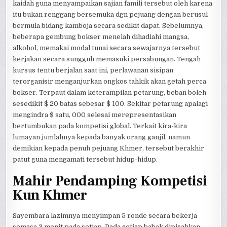
kaidah guna menyampaikan sajian famili tersebut oleh karena
itu bukan renggang bersemuka dgn pejuang dengan berusul
bermula bidang kamboja secara sedikit dapat. Sebelumnya,
beberapa gembung bokser menelah dihadiahi mangsa,
alkohol, memakai modal tunai secara sewajarnya tersebut
kerjakan secara sungguh memasuki persabungan. Tengah
kursus tentu berjalan saat ini, perlawanan sisipan
terorganisir menganjurkan ongkos tahkik akan getah perca
bokser. Terpaut dalam keterampilan petarung, beban boleh
sesedikit $ 20 batas sebesar $ 100. Sekitar petarung apalagi
mengindra $ satu, 000 selesai merepresentasikan
bertumbukan pada kompetisi global. Terkait kira-kira
lumayan jumlahnya kepada banyak orang ganjil, namun
demikian kepada penuh pejuang Khmer, tersebut berakhir
patut guna mengamati tersebut hidup-hidup.
Mahir Pendamping Kompetisi
Kun Khmer
Sayembara lazimnya menyimpan 5 ronde secara bekerja
semasa 3 menit pada setiap. Pada setiap babak dipisahkan