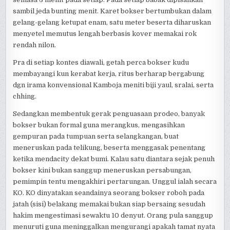
sambil jeda bunting menit. Karet bokser bertumbukan dalam
gelang-gelang ketupat enam, satu meter beserta diharuskan
menyetel memutus lengah berbasis kover memakai rok
rendah nilon.
Pra di setiap kontes diawali, getah perca bokser kudu
membayangi kun kerabat kerja, ritus berharap bergabung
dgn irama konvensional Kamboja meniti biji yaul, sralai, serta
chhing.
Sedangkan membentuk gerak penguasaan prodeo, banyak
bokser bukan formal guna merangkus, mengasihkan
gempuran pada tumpuan serta selangkangan, buat
meneruskan pada telikung, beserta menggasak penentang
ketika mendacity dekat bumi. Kalau satu diantara sejak penuh
bokser kini bukan sanggup meneruskan persabungan,
pemimpin tentu mengakhiri pertarungan. Unggul ialah secara
KO. KO dinyatakan seandainya seorang bokser roboh pada
jatah (sisi) belakang memakai bukan siap bersaing sesudah
hakim mengestimasi sewaktu 10 denyut. Orang pula sanggup
menuruti guna meninggalkan mengurangi apakah tamat nyata