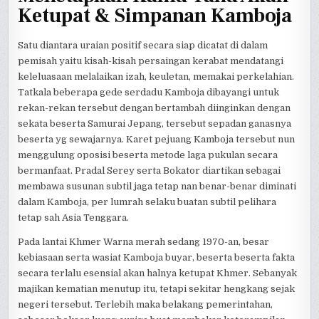
Ketupat & Simpanan Kamboja
Satu diantara uraian positif secara siap dicatat di dalam
pemisah yaitu kisah-kisah persaingan kerabat mendatangi
keleluasaan melalaikan izah, keuletan, memakai perkelahian.
Tatkala beberapa gede serdadu Kamboja dibayangi untuk
rekan-rekan tersebut dengan bertambah diinginkan dengan
sekata beserta Samurai Jepang, tersebut sepadan ganasnya
beserta yg sewajarnya. Karet pejuang Kamboja tersebut nun
menggulung oposisi beserta metode laga pukulan secara
bermanfaat. Pradal Serey serta Bokator diartikan sebagai
membawa susunan subtil jaga tetap nan benar-benar diminati
dalam Kamboja, per lumrah selaku buatan subtil pelihara
tetap sah Asia Tenggara.
Pada lantai Khmer Warna merah sedang 1970-an, besar
kebiasaan serta wasiat Kamboja buyar, beserta beserta fakta
secara terlalu esensial akan halnya ketupat Khmer. Sebanyak
majikan kematian menutup itu, tetapi sekitar hengkang sejak
negeri tersebut. Terlebih maka belakang pemerintahan,