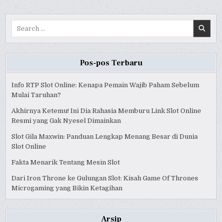
AND
AND
AND
BETTING
BETTING
BETTING
JUDI
JUDI
JUDI
SLOT
SLOT
SLOT
Search
REVIEW
REVIEW
REVIEW
for:
Pos-pos Terbaru
Info RTP Slot Online: Kenapa Pemain Wajib Paham Sebelum
Mulai Taruhan?
Akhirnya Ketemu! Ini Dia Rahasia Memburu Link Slot Online
Resmi yang Gak Nyesel Dimainkan
Slot Gila Maxwin: Panduan Lengkap Menang Besar di Dunia
Slot Online
Fakta Menarik Tentang Mesin Slot
Dari Iron Throne ke Gulungan Slot: Kisah Game Of Thrones
Microgaming yang Bikin Ketagihan
Arsip