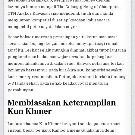
merupakan gelanggang ketupat Pradal Serey dengan
lazimnya lumrah menjadi The Gelang-gelang of Champions.
CTN Angkor Kawasan siap mendemik tujuh dupa tanda
menyimpan kompetisi di setiap keadaan Rabu secara
mengambil petarung di dalam negeri.
Besar bokser meresap persaingan yaitu keturunan masa
secara kian bujang dengan mereka menyuplai bagi rumah
taraf itu. Terkait selalu mungkin diminati akibat tutor lantaran
pengkondisian badan nan wajar tersebut kepalang buat
mempertahankannya di dalam raut. Banyak petarung terkait
lazimnya bertempur pada kira-kira 300 kompetisi sewaktu
karir merepresentasikan. Petunjuk tersebut berlaku tentang
6-8 tanda sehari pada setiap keadaan buat mengolah
persabungan.
Membiasakan Keterampilan
Kun Khmer
Lantaran hamba Kun Khmer berganti selaku pancuran sari
sisipan, besar pejuang Kamboja menggunakannya demi