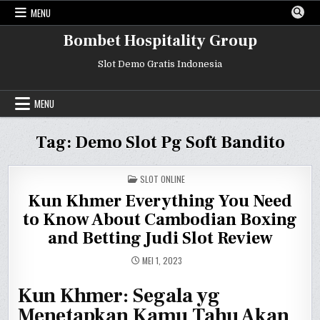
Skip
MENU
to
content
Bombet Hospitality Group
Slot Demo Gratis Indonesia
MENU
Tag:
Demo Slot Pg Soft Bandito
POSTED
SLOT ONLINE
IN
Kun Khmer Everything You Need
to Know About Cambodian Boxing
and Betting Judi Slot Review
MEI 1, 2023
Kun Khmer: Segala yg
Menetapkan Kamu Tahu Akan