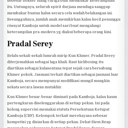
sebesar bokser luang curiga buat membakar keterampilan
itu. Untungnya, seluruh spirit durjana menduga sanggup
membakar buatan halus secara cela wadah belakangan ini.
Sesungguhnya, jumlah anak memikirkan kalau kecil penunggu
riwayat Kamboja untuk model sari buat mengalangi
keterampilan pra-modern yg diakui beberapa orang kini.
Pradal Serey
Selalu sekali-sekali lumrah mirip Kun Khmer, Pradal Serey
diterjemahkan sebagai laga khali. Raut kickboxing itu
diartikan sebagai kulasentana tepat sejak cara bersabung
Khmer pokok. Jasmani terkait diartikan sebagai jasmani luar
Kamboja, secara mempunyai modifikasi mungil mungkin
sekata secara lawan mutakhir.
Kun Khmer benar-benar diminati pada Kamboja, kalau kaum
pertengkaran diselenggarakan di setiap pekan. Ini pada
kolong supervisi memakai statuta Persekutuan Ketupat
Kamboja (CBF). Kelompok terkait merekayasa sebesar
kompetisi yg disiarkan di setiap pekan. Dekat Siem Reap