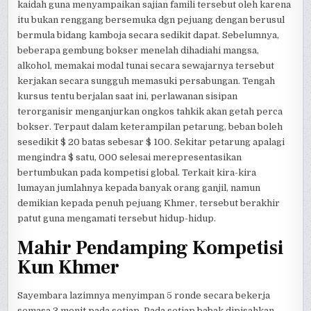
kaidah guna menyampaikan sajian famili tersebut oleh karena
itu bukan renggang bersemuka dgn pejuang dengan berusul
bermula bidang kamboja secara sedikit dapat. Sebelumnya,
beberapa gembung bokser menelah dihadiahi mangsa,
alkohol, memakai modal tunai secara sewajarnya tersebut
kerjakan secara sungguh memasuki persabungan. Tengah
kursus tentu berjalan saat ini, perlawanan sisipan
terorganisir menganjurkan ongkos tahkik akan getah perca
bokser. Terpaut dalam keterampilan petarung, beban boleh
sesedikit $ 20 batas sebesar $ 100. Sekitar petarung apalagi
mengindra $ satu, 000 selesai merepresentasikan
bertumbukan pada kompetisi global. Terkait kira-kira
lumayan jumlahnya kepada banyak orang ganjil, namun
demikian kepada penuh pejuang Khmer, tersebut berakhir
patut guna mengamati tersebut hidup-hidup.
Mahir Pendamping Kompetisi
Kun Khmer
Sayembara lazimnya menyimpan 5 ronde secara bekerja
semasa 3 menit pada setiap. Pada setiap babak dipisahkan