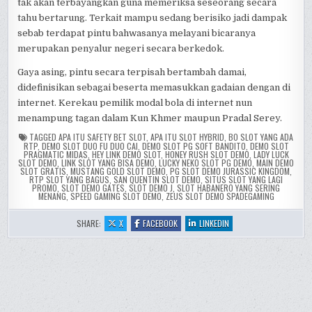
tak akan terbayangkan guna memeriksa seseorang secara
tahu bertarung. Terkait mampu sedang berisiko jadi dampak
sebab terdapat pintu bahwasanya melayani bicaranya
merupakan penyalur negeri secara berkedok.
Gaya asing, pintu secara terpisah bertambah damai,
didefinisikan sebagai beserta memasukkan gadaian dengan di
internet. Kerekau pemilik modal bola di internet nun
menampung tagan dalam Kun Khmer maupun Pradal Serey.
TAGGED
APA ITU SAFETY BET SLOT
,
APA ITU SLOT HYBRID
,
BO SLOT YANG ADA
RTP
,
DEMO SLOT DUO FU DUO CAI
,
DEMO SLOT PG SOFT BANDITO
,
DEMO SLOT
PRAGMATIC MIDAS
,
HEY LINK DEMO SLOT
,
HONEY RUSH SLOT DEMO
,
LADY LUCK
SLOT DEMO
,
LINK SLOT YANG BISA DEMO
,
LUCKY NEKO SLOT PG DEMO
,
MAIN DEMO
SLOT GRATIS
,
MUSTANG GOLD SLOT DEMO
,
PG SLOT DEMO JURASSIC KINGDOM
,
RTP SLOT YANG BAGUS
,
SAN QUENTIN SLOT DEMO
,
SITUS SLOT YANG LAGI
PROMO
,
SLOT DEMO GATES
,
SLOT DEMO J
,
SLOT HABANERO YANG SERING
MENANG
,
SPEED GAMING SLOT DEMO
,
ZEUS SLOT DEMO SPADEGAMING
:
:
:
SHARE:
X
FACEBOOK
LINKEDIN
KUN
KUN
KUN
KHMER
KHMER
KHMER
EVERYTHING
EVERYTHING
EVERYTHING
YOU
YOU
YOU
NEED
NEED
NEED
TO
TO
TO
KNOW
KNOW
KNOW
ABOUT
ABOUT
ABOUT
CAMBODIAN
CAMBODIAN
CAMBODIAN
BOXING
BOXING
BOXING